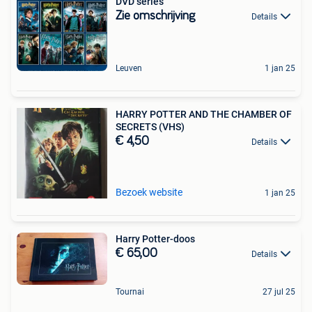
DVD series
Zie omschrijving
Details
Leuven
1 jan 25
HARRY POTTER AND THE CHAMBER OF
SECRETS (VHS)
€ 4,50
Details
Bezoek website
1 jan 25
Harry Potter-doos
€ 65,00
Details
Tournai
27 jul 25