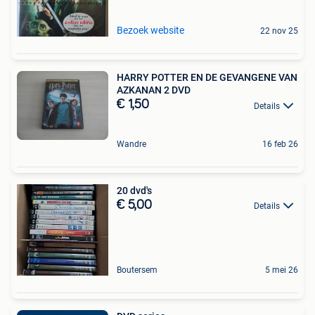
Bezoek website
22 nov 25
HARRY POTTER EN DE GEVANGENE VAN
AZKANAN 2 DVD
€ 1,50
Details
Wandre
16 feb 26
20 dvd's
€ 5,00
Details
Boutersem
5 mei 26