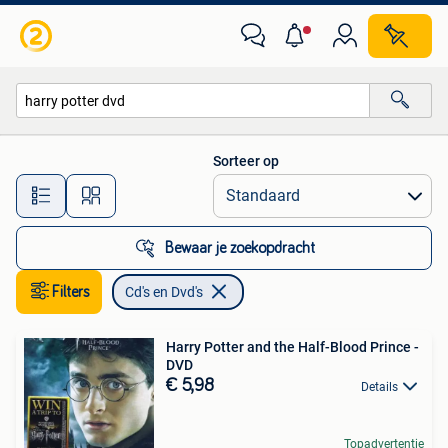
Cd's en Dvd's
Sorteer op
Alle afstanden…
Bewaar je zoekopdracht
Filters
Cd's en Dvd's
Harry Potter and the Half-Blood Prince -
DVD
€ 5,98
Details
Topadvertentie