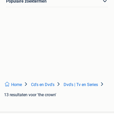
Populaire zoektermen
Home
Cd's en Dvd's
Dvd's | Tv en Series
13 resultaten
voor 'the crown'