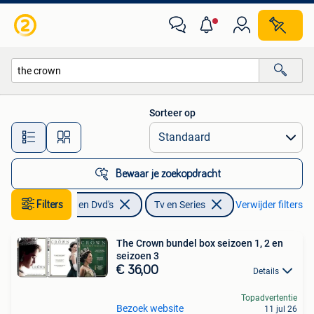
Dvd's | Tv en Series
Sorteer op
Alle afstanden…
Bewaar je zoekopdracht
Filters
Cd's en Dvd's
Tv en Series
Verwijder filters
The Crown bundel box seizoen 1, 2 en
seizoen 3
€ 36,00
Details
Topadvertentie
Bezoek website
11 jul 26