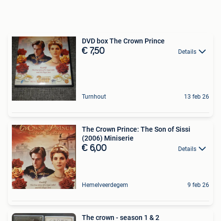
DVD box The Crown Prince
€ 7,50
Details
Turnhout
13 feb 26
The Crown Prince: The Son of Sissi
(2006) Miniserie
€ 6,00
Details
Hemelveerdegem
9 feb 26
The crown - season 1 & 2