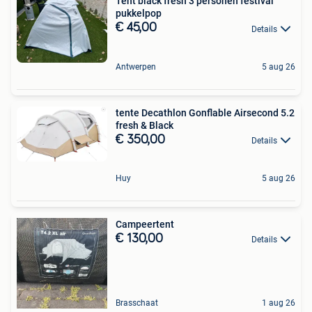
Tent black fresh 3 personen festival
pukkelpop
€ 45,00
Details
Antwerpen
5 aug 26
tente Decathlon Gonflable Airsecond 5.2
fresh & Black
€ 350,00
Details
Huy
5 aug 26
Campeertent
€ 130,00
Details
Brasschaat
1 aug 26