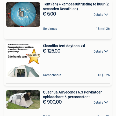
Tent (en) + kampeeruitrusting te huur (2
seconden Decathlon)
€ 5,00
Details
Gerpinnes
18 mrt 26
Skandika tent daytona xxl
€ 125,00
Details
Kampenhout
13 jul 26
Quechua AirSeconds 6.3 Polykatoen
opblaasbare 6-persoonstent
€ 900,00
Details