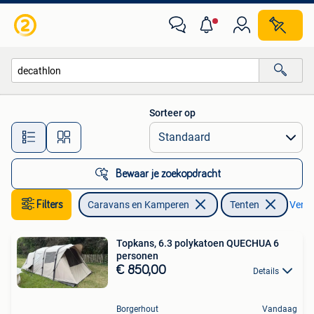
Tenten
Sorteer op
Alle afstanden…
Bewaar je zoekopdracht
Filters
Caravans en Kamperen
Tenten
Verwij
Topkans, 6.3 polykatoen QUECHUA 6
personen
€ 850,00
Details
Borgerhout
Vandaag