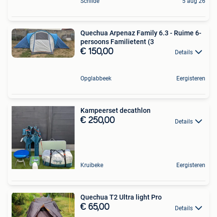
Schilde
5 aug 26
Quechua Arpenaz Family 6.3 - Ruime 6-
persoons Familietent (3
€ 150,00
Details
Opglabbeek
Eergisteren
Kampeerset decathlon
€ 250,00
Details
Kruibeke
Eergisteren
Quechua T2 Ultra light Pro
€ 65,00
Details