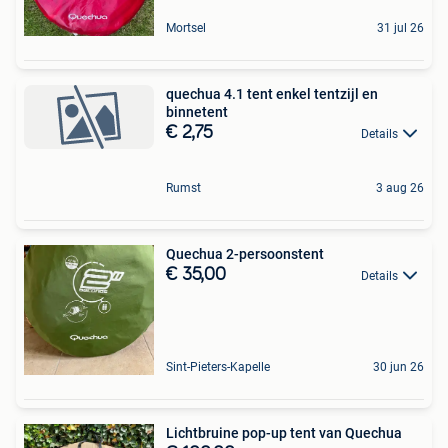
Mortsel
31 jul 26
quechua 4.1 tent enkel tentzijl en
binnetent
€ 2,75
Details
Rumst
3 aug 26
Quechua 2-persoonstent
€ 35,00
Details
Sint-Pieters-Kapelle
30 jun 26
Lichtbruine pop-up tent van Quechua