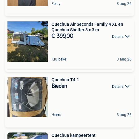
Feluy
3 aug 26
Quechua Air Seconds Family 4 XL en
Quechua Shelter 3 x 3 m
€ 399,00
Details
Kruibeke
3 aug 26
Quechua T4.1
Bieden
Details
Heers
3 aug 26
Quechua kampeertent