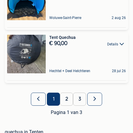
Woluwe-Saint-Pierre
2 aug 26
Tent Quechua
€ 90,00
Details
Hechtel + Deel Helchteren
28 jul 26
1
2
3
Pagina 1 van 3
quechua in Tenten