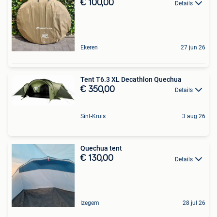
€ 100,00
Details
Ekeren
27 jun 26
Tent T6.3 XL Decathlon Quechua
€ 350,00
Details
Sint-Kruis
3 aug 26
Quechua tent
€ 130,00
Details
Izegem
28 jul 26