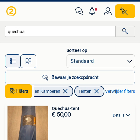
Tenten
Sorteer op
Alle afstanden…
Bewaar je zoekopdracht
Caravans en Kamperen
Filters
Tenten
Verwijder filters
Quechua-tent
€ 50,00
Details