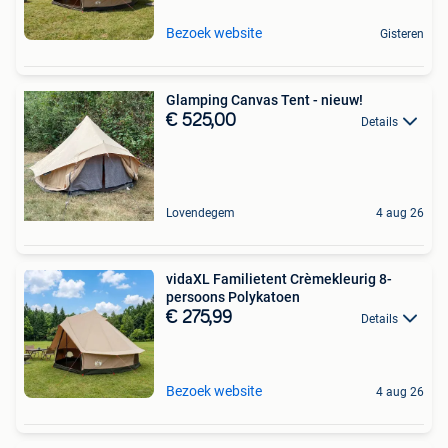
Bezoek website
Gisteren
Glamping Canvas Tent - nieuw!
€ 525,00
Details
Lovendegem
4 aug 26
vidaXL Familietent Crèmekleurig 8-
persoons Polykatoen
€ 275,99
Details
Bezoek website
4 aug 26