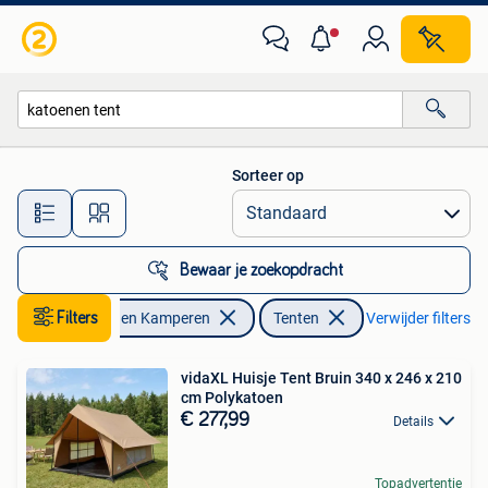
Tenten
Sorteer op
Alle afstanden…
Bewaar je zoekopdracht
Caravans en Kamperen
Filters
Tenten
Verwijder filters
vidaXL Huisje Tent Bruin 340 x 246 x 210
cm Polykatoen
€ 277,99
Details
Topadvertentie