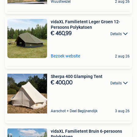
Wuustwezel
2 aug 26
vidaXL Familietent Leger Groen 12-
Persoons Polykatoen
€ 460,99
Details
Bezoek website
2 aug 26
Sherpa 400 Glamping Tent
€ 400,00
Details
Aarschot + Deel Begijnendijk
3 aug 26
vidaXL Familietent Bruin 6-persoons
Polykatoen