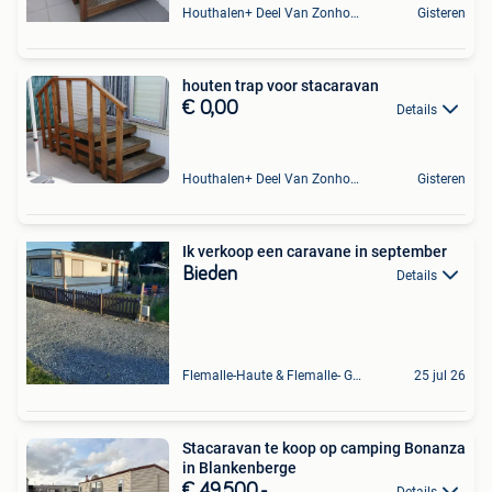
Houthalen+ Deel Van Zonhoven En Zolder
Gisteren
houten trap voor stacaravan
€ 0,00
Details
Houthalen+ Deel Van Zonhoven En Zolder
Gisteren
Ik verkoop een caravane in september
Bieden
Details
Flemalle-Haute & Flemalle- Grande & Partie Awirs
25 jul 26
Stacaravan te koop op camping Bonanza
in Blankenberge
€ 49.500,-
Details