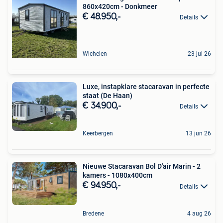
860x420cm - Donkmeer
€ 48.950,-
Details
Wichelen
23 jul 26
Luxe, instapklare stacaravan in perfecte
staat (De Haan)
€ 34.900,-
Details
Keerbergen
13 jun 26
Nieuwe Stacaravan Bol D'air Marin - 2
kamers - 1080x400cm
€ 94.950,-
Details
Bredene
4 aug 26