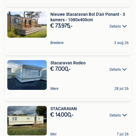
Nieuwe Stacaravan Bol D'air Ponant - 3
kamers - 1080x400cm
€ 73.975,-
Details
Bredene
3 aug 26
Stacaravan Rodeo
€ 7.000,-
Details
Mere
28 jul 26
STACARAVAN
€ 14.000,-
Details
Mol
7 jul 26