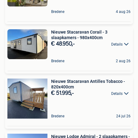
Bredene
4 aug 26
Nieuwe Stacaravan Corail - 3
slaapkamers - 980x400cm
€ 48.950,-
Details
Bredene
2 aug 26
Nieuwe Stacaravan Antilles Tobacco -
820x400cm
€ 51.995,-
Details
Bredene
24 jul 26
Nieuwe Lodge Admiral - 2 slaapkamers -