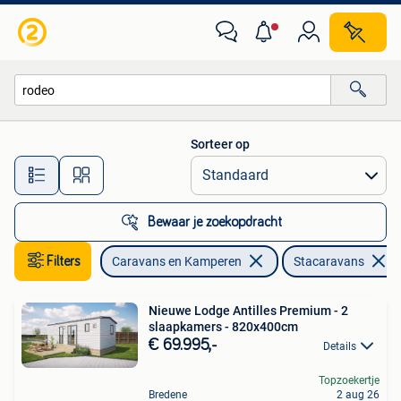
Stacaravans
Sorteer op
Alle afstanden…
Bewaar je zoekopdracht
Filters
Caravans en Kamperen
Stacaravans
Nieuwe Lodge Antilles Premium - 2
slaapkamers - 820x400cm
€ 69.995,-
Details
Topzoekertje
Bredene
2 aug 26