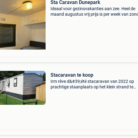
Sta Caravan Dunepark
Ideaal voor gezinsvakanties aan zee. Heel de
maand augustus vrij prijs is per week van zo
15h tot zondag 11h 7 nachten €420 weekend
vrijdag 15h tot zondag11h €140 midweek van
zondag
Stacaravan te koop
Irm rêve d&#39;été stacaravan van 2022 op
prachtige staanplaats op het klein strand te
jabbeke. Op 10 minuutjes van de haan aan zee
Twee slaapkamers : één met dubbel bed en
dressing en één met tw