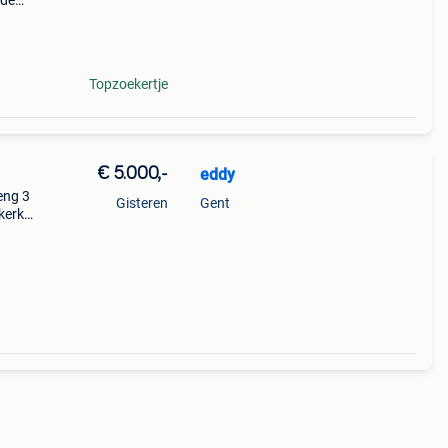
 de
 met
Topzoekertje
€ 5.000,-
eddy
eng 3
Gisteren
Gent
kerke
 jaar
kbaar