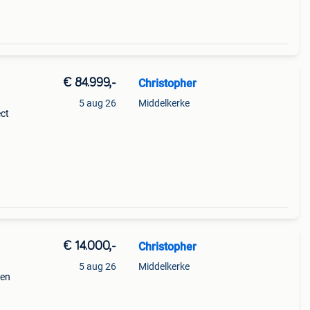
€ 84.999,-
Christopher
5 aug 26
Middelkerke
ect
eve
€ 14.000,-
Christopher
5 aug 26
Middelkerke
sen
 een