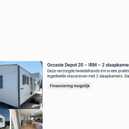
Occasie Depot 20 – IRM – 2 slaapkame
Deze verzorgde tweedehands irm is een prakt
ingedeelde stacaravan met 2 slaapkamers. Da
de ruime leefruimte en de functionele indeling i
Financiering mogelijk
model ideaal als vakantieverblijf aan zee of als