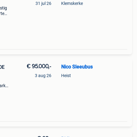
31 jul 26
Klemskerke
stig
rte
ravan
hte,
€ 95.000,-
Nico Sleeubus
DE
3 aug 26
Heist
ark
d van
stig