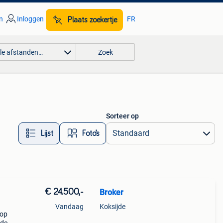
n
Inloggen
FR
Plaats zoekertje
lle afstanden…
Zoek
Sorteer op
Lijst
Foto’s
€ 24.500,-
Broker
Vandaag
Koksijde
 op