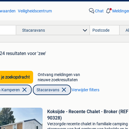
waarden
Veiligheidscentrum
Chat
Meldinge
Stacaravans
A
24 resultaten
voor 'zee'
Ontvang meldingen van
 je zoekopdracht
nieuwe zoekresultaten
n Kamperen
Stacaravans
Verwijder filters
Koksijde - Recente Chalet - Broker (REF
90328)
Verzorgde recente chalet in familiale camping