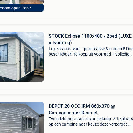
room open 7op7
STOCK Eclipse 1100x400 / 2bed (LUXE
uitvoering)
Luxe stacaravan – pure klasse & comfort! Dir
beschikbaar! Te koop uit voorraad – volledig
instapklaar luxemodel droomt u van een eigen
vakantieverblijf aan zee? Ontdek deze exclusi
stacarava
DEPOT 20 OCC IRM 860x370 @
Caravancenter Desmet
Tweedehands stacaravan te koop 📍 te plaat
op een camping naar keuze deze verzorgde
stacaravan biedt alles wat u nodig heeft voor