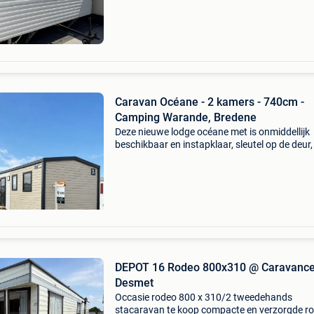
comfortabel verblijf. Dankzij de praktische ind
en ruime l
Caravan Océane - 2 kamers - 740cm -
Camping Warande, Bredene
Deze nieuwe lodge océane met is onmiddellijk
beschikbaar en instapklaar, sleutel op de deur,
camping warande in bredene, op perceel 81.
Camping warande ligt op een boogschut van 
centrum, de win
DEPOT 16 Rodeo 800x310 @ Caravance
Desmet
Occasie rodeo 800 x 310/2 tweedehands
stacaravan te koop compacte en verzorgde r