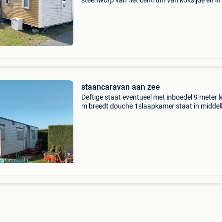
steenworp van het centrum van koksijde en in
nabijheid van natuur, duinen en de zee! Mooie,
recente chalet voorzien van alle comfort living
eeth
staancaravan aan zee
Deftige staat eventueel met inboedel 9 meter l
m breedt douche 1slaapkamer staat in middel
mits toestemming uitbater kan deze nog ong 2
blijven staan wegens sluiting camping beschi