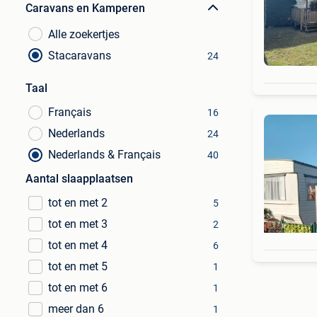
Caravans en Kamperen
Alle zoekertjes
Stacaravans
24
Taal
Français
16
Nederlands
24
Nederlands & Français
40
Aantal slaapplaatsen
tot en met 2
5
tot en met 3
2
tot en met 4
6
tot en met 5
1
tot en met 6
1
meer dan 6
1