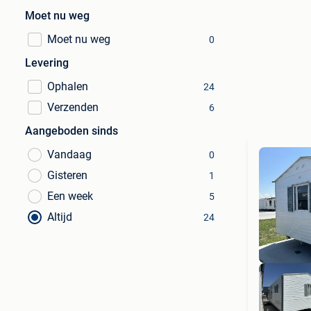
Moet nu weg
Moet nu weg
0
Levering
Ophalen
24
Verzenden
6
Aangeboden sinds
Vandaag
0
Gisteren
1
Een week
5
Altijd
24