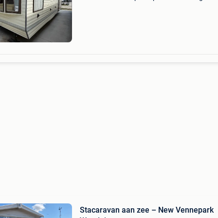
stacaravan van 8,00 m x 3,10 m, ideaal als
betaalbaar vakantieverblijf aan zee of als extr
verblijf. Deze stacarav
Stacaravan aan zee – New Vennepark