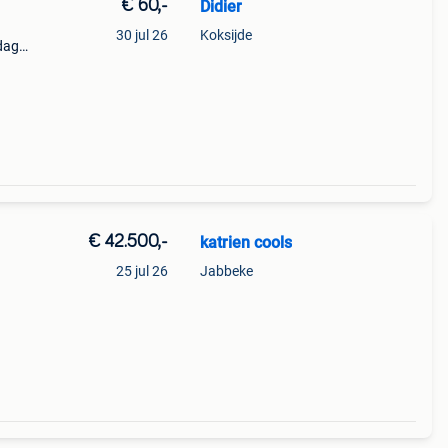
€ 60,-
Didier
30 jul 26
Koksijde
ndag
 van
€ 42.500,-
katrien cools
25 jul 26
Jabbeke
.