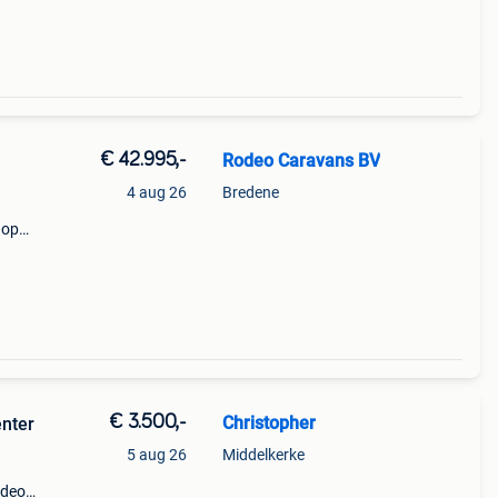
eling
€ 42.995,-
Rodeo Caravans BV
4 aug 26
Bredene
 op
het
€ 3.500,-
Christopher
nter
5 aug 26
Middelkerke
odeo