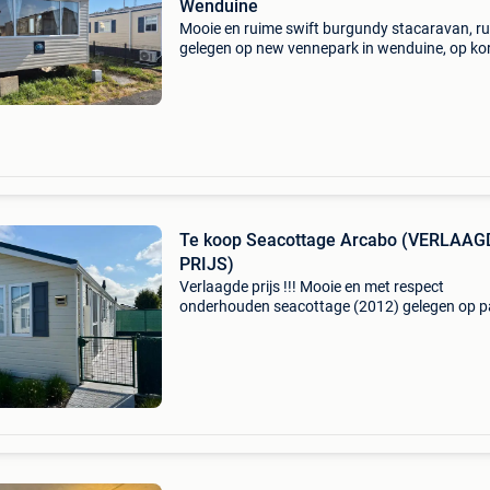
Wenduine
Mooie en ruime swift burgundy stacaravan, ru
gelegen op new vennepark in wenduine, op ko
afstand van het strand en het centrum. De ca
is instapklaar ingericht en beschikt over een lic
Te koop Seacottage Arcabo (VERLAAG
PRIJS)
Verlaagde prijs !!! Mooie en met respect
onderhouden seacottage (2012) gelegen op p
de vuurtoren , heist aan zee, op wandelafstan
het strand en van het centrum . Perceel heel ru
gelegen op