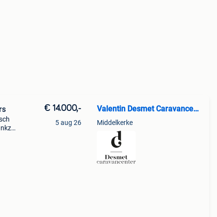
€ 14.000,-
Valentin Desmet Caravancenter
rs
isch
5 aug 26
Middelkerke
nkzij
s dit