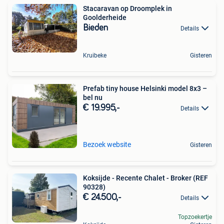
Stacaravan op Droomplek in
Goolderheide
Bieden
Details
Kruibeke
Gisteren
Prefab tiny house Helsinki model 8x3 –
bel nu
€ 19.995,-
Details
Bezoek website
Gisteren
Koksijde - Recente Chalet - Broker (REF
90328)
€ 24.500,-
Details
Topzoekertje