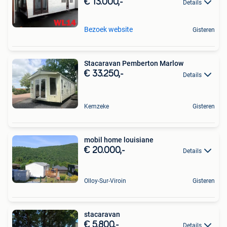
€ 13.000,-
Details
Bezoek website
Gisteren
Stacaravan Pemberton Marlow
€ 33.250,-
Details
Kemzeke
Gisteren
mobil home louisiane
€ 20.000,-
Details
Olloy-Sur-Viroin
Gisteren
stacaravan
€ 5.800,-
Details