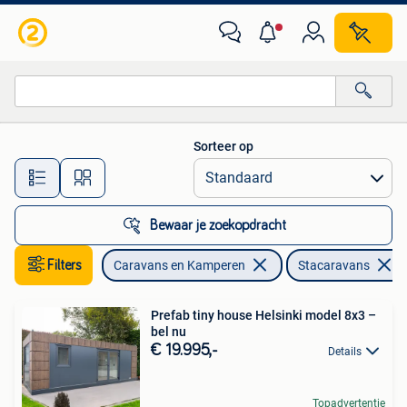
Stacaravans
Sorteer op
Alle afstanden…
Bewaar je zoekopdracht
Filters
Caravans en Kamperen
Stacaravans
Prefab tiny house Helsinki model 8x3 –
bel nu
€ 19.995,-
Details
Topadvertentie