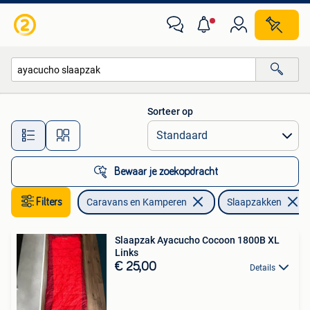
Slaapzakken
Sorteer op
Alle afstanden…
Bewaar je zoekopdracht
Filters
Caravans en Kamperen
Slaapzakken
Slaapzak Ayacucho Cocoon 1800B XL
Links
€ 25,00
Details