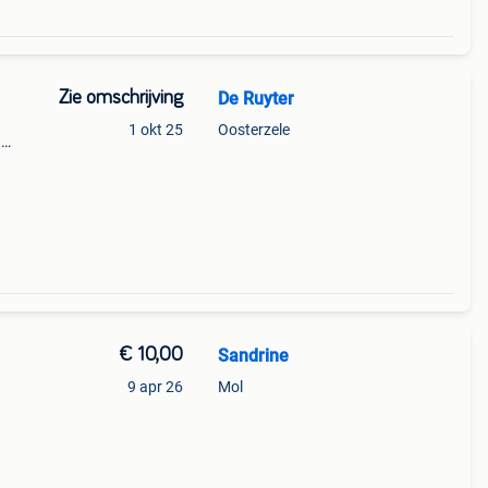
Zie omschrijving
De Ruyter
1 okt 25
Oosterzele
t
ijde
os
€ 10,00
Sandrine
9 apr 26
Mol