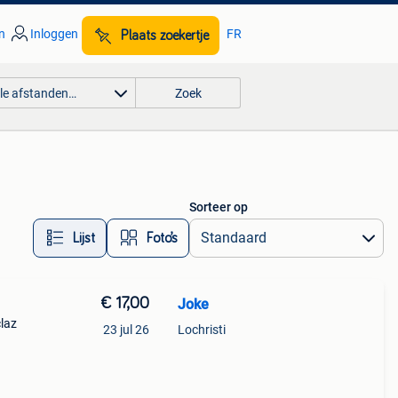
n
Inloggen
FR
Plaats zoekertje
lle afstanden…
Zoek
Sorteer op
Lijst
Foto’s
€ 17,00
Joke
claz
23 jul 26
Lochristi
hts
 &bu