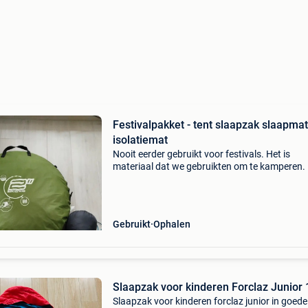
Festivalpakket - tent slaapzak slaapmat
isolatiemat
Nooit eerder gebruikt voor festivals. Het is
materiaal dat we gebruikten om te kamperen.
mogen weg omdat we recent nieuw materiaal
hebben gekocht. - Quechua 2 seconds tent 3
personen (kleine, maa
Gebruikt
Ophalen
Slaapzak voor kinderen Forclaz Junior 
Slaapzak voor kinderen forclaz junior in goede