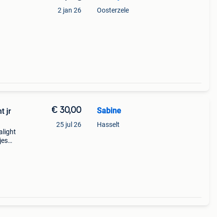
2 jan 26
Oosterzele
€ 30,00
Sabine
t jr
25 jul 26
Hasselt
alight
jes
t hoes