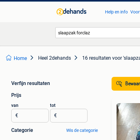
Help en info
Voor
Heel 2dehands
16 resultaten
voor 'slaapza
Home
Verfijn resultaten
Bewaar
Prijs
van
tot
€
€
Categorie
Wis de categorie