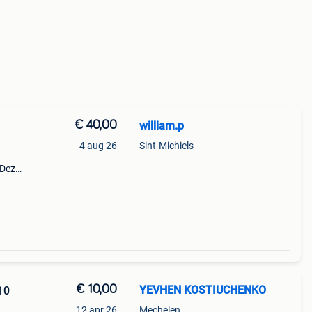
€ 40,00
william.p
4 aug 26
Sint-Michiels
 Deze
€ 10,00
YEVHEN KOSTIUCHENKO
10
12 apr 26
Mechelen