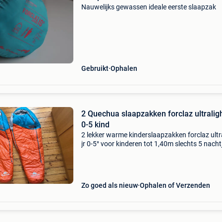
Nauwelijks gewassen ideale eerste slaapzak
Gebruikt
Ophalen
2 Quechua slaapzakken forclaz ultraligh
0-5 kind
2 lekker warme kinderslaapzakken forclaz ultr
jr 0-5° voor kinderen tot 1,40m slechts 5 nacht
gebruikt, met liner altijd open opgeborgen me
om in te pakken, 1200g zeer propere staat gee
Zo goed als nieuw
Ophalen of Verzenden