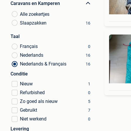
Caravans en Kamperen
Alle zoekertjes
Slaapzakken
16
Taal
Français
0
Nederlands
16
Nederlands & Français
16
Conditie
Nieuw
1
Refurbished
0
Zo goed als nieuw
5
Gebruikt
7
Niet werkend
0
Levering