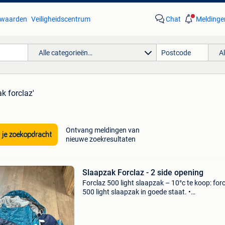
waarden
Veiligheidscentrum
Chat
Meldinge
Alle categorieën…
A
k forclaz'
Ontvang meldingen van
 je zoekopdracht
nieuwe zoekresultaten
Slaapzak Forclaz - 2 side opening
Forclaz 500 light slaapzak – 10°c te koop: for
500 light slaapzak in goede staat. •
comforttemperatuur: 10°c • lichtgewicht: slec
970 g • compact op te bergen (6 l pakvolume)