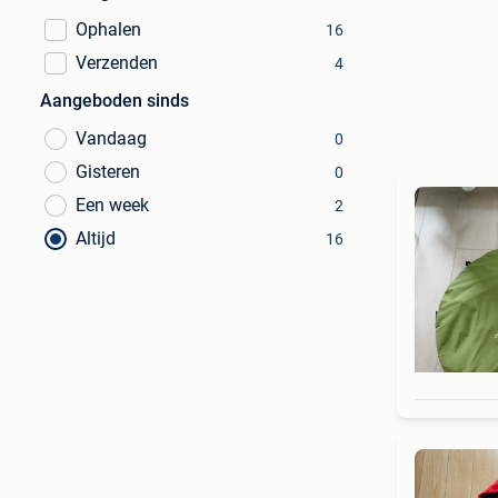
Ophalen
16
Verzenden
4
Aangeboden sinds
Vandaag
0
Gisteren
0
Een week
2
Altijd
16