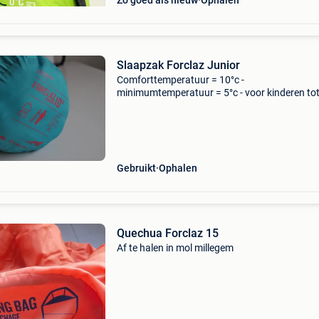
Zo goed als nieuw
Ophalen
Slaapzak Forclaz Junior
Comforttemperatuur = 10°c -
minimumtemperatuur = 5°c - voor kinderen to
140cm - merk = quechua forclaz - kleur buitenz
= appelblauwzeegroen - kleur binnenzijde = ro
Gebruikt
Ophalen
Quechua Forclaz 15
Af te halen in mol millegem