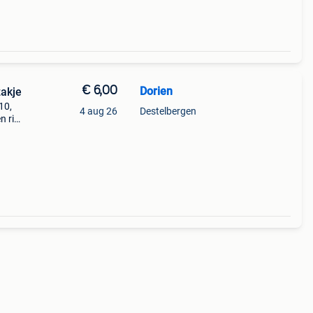
€ 6,00
Dorien
akje
10,
4 aug 26
Destelbergen
 rits