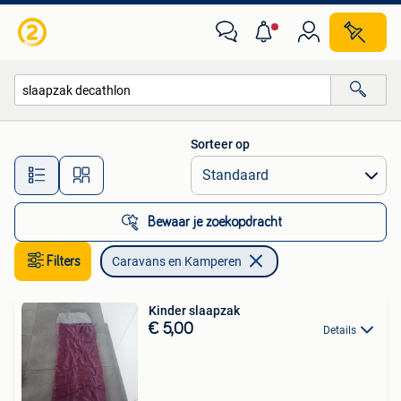
Caravans en Kamperen
Sorteer op
Alle afstanden…
Bewaar je zoekopdracht
Filters
Caravans en Kamperen
Kinder slaapzak
€ 5,00
Details