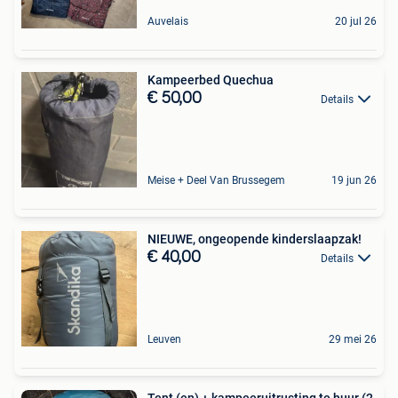
Auvelais
20 jul 26
Kampeerbed Quechua
€ 50,00
Details
Meise + Deel Van Brussegem
19 jun 26
NIEUWE, ongeopende kinderslaapzak!
€ 40,00
Details
Leuven
29 mei 26
Tent (en) + kampeeruitrusting te huur (2