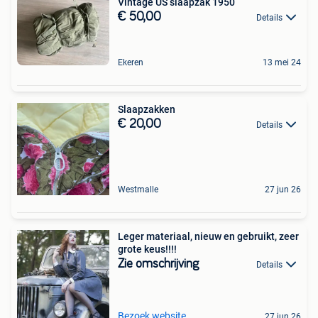
Vintage US slaapzak 1950
€ 50,00
Details
Ekeren
13 mei 24
Slaapzakken
€ 20,00
Details
Westmalle
27 jun 26
Leger materiaal, nieuw en gebruikt, zeer
grote keus!!!!
Zie omschrijving
Details
Bezoek website
27 jun 26