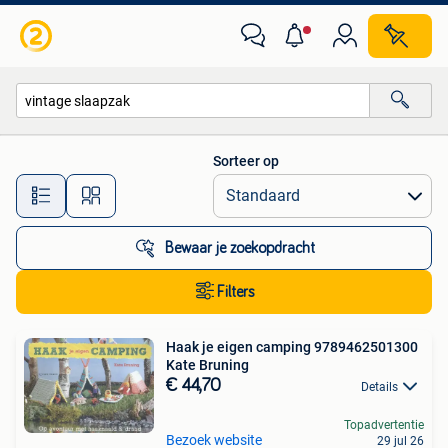
Alle categorieën…
Sorteer op
Alle afstanden…
Bewaar je zoekopdracht
Filters
Haak je eigen camping 9789462501300
Kate Bruning
€ 44,70
Details
Topadvertentie
Bezoek website
29 jul 26