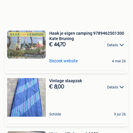
Haak je eigen camping 9789462501300
Kate Bruning
€ 44,70
Details
Bezoek website
4 mei 26
Vintage slaapzak
€ 8,00
Details
Schilde
9 jul 26