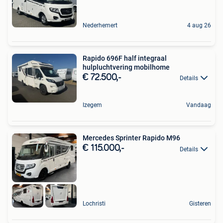
Nederhemert
4 aug 26
Rapido 696F half integraal
hulpluchtvering mobilhome
€ 72.500,-
Details
Izegem
Vandaag
Mercedes Sprinter Rapido M96
€ 115.000,-
Details
Lochristi
Gisteren