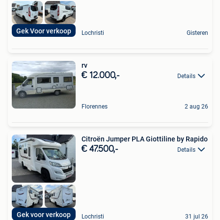
Gek Voor verkoop
Lochristi
Gisteren
rv
€ 12.000,-
Details
Florennes
2 aug 26
Citroën Jumper PLA Giottiline by Rapido
€ 47.500,-
Details
Gek voor verkoop
Lochristi
31 jul 26