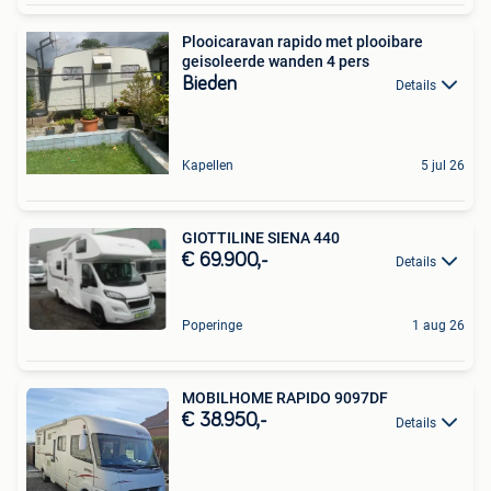
Plooicaravan rapido met plooibare
geisoleerde wanden 4 pers
Bieden
Details
Kapellen
5 jul 26
GIOTTILINE SIENA 440
€ 69.900,-
Details
Poperinge
1 aug 26
MOBILHOME RAPIDO 9097DF
€ 38.950,-
Details