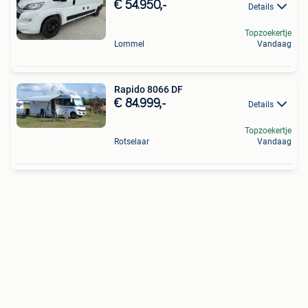
€ 54.950,-
Details
Topzoekertje
Lommel
Vandaag
Rapido 8066 DF
€ 84.999,-
Details
Topzoekertje
Rotselaar
Vandaag