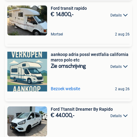
Ford transit rapido
€ 14.800,-
Details
Mortsel
2 aug 26
aankoop adria possl westfalia california
marco polo etc
Zie omschrijving
Details
Bezoek website
2 aug 26
Ford Ttansit Dreamer By Rapido
€ 44.000,-
Details