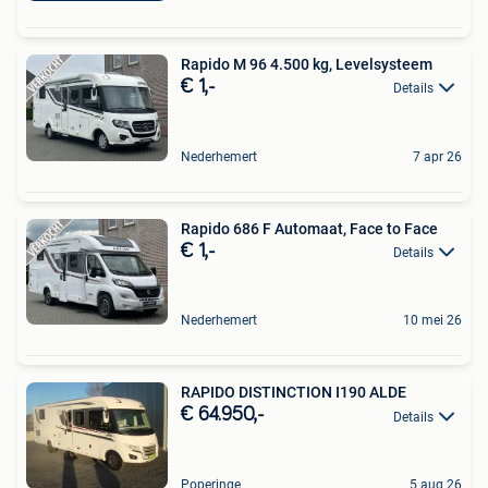
Rapido M 96 4.500 kg, Levelsysteem
€ 1,-
Details
Nederhemert
7 apr 26
Rapido 686 F Automaat, Face to Face
€ 1,-
Details
Nederhemert
10 mei 26
RAPIDO DISTINCTION I190 ALDE
€ 64.950,-
Details
Poperinge
5 aug 26