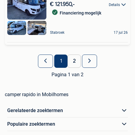
€ 121.950,-
Details
Financiering mogelijk
Stabroek
17 jul 26
1
2
Pagina 1 van 2
camper rapido in Mobilhomes
Gerelateerde zoektermen
Populaire zoektermen