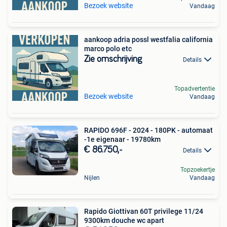
Bezoek website
Vandaag
aankoop adria possl westfalia california
marco polo etc
Zie omschrijving
Details
Topadvertentie
Bezoek website
Vandaag
RAPIDO 696F - 2024 - 180PK - automaat
-1e eigenaar - 19780km
€ 86.750,-
Details
Topzoekertje
Nijlen
Vandaag
Rapido Giottivan 60T privilege 11/24
9300km douche wc apart