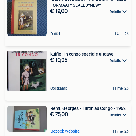
FORMAAT* SEALED*NEW*
€ 19,00
Details
Duffel
14 jul 26
kuifje : in congo speciale uitgave
€ 10,95
Details
Oostkamp
11 mei 26
Remi, Georges - Tintin au Congo - 1962
€ 75,00
Details
Bezoek website
11 mei 26