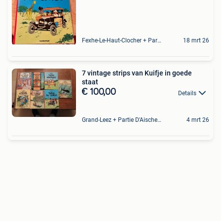
Fexhe-Le-Haut-Clocher + Partie De Momalle
18 mrt 26
7 vintage strips van Kuifje in goede
staat
€ 100,00
Details
Grand-Leez + Partie D'Aische-En-Refail
4 mrt 26