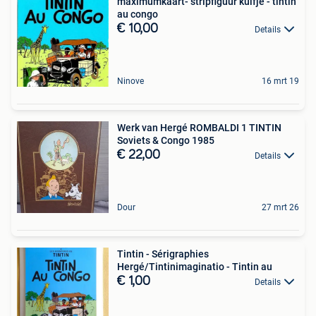
maximumkaart- stripfiguur kuifje - tintin
au congo
€ 10,00
Details
Ninove
16 mrt 19
Werk van Hergé ROMBALDI 1 TINTIN
Soviets & Congo 1985
€ 22,00
Details
Dour
27 mrt 26
Tintin - Sérigraphies
Hergé/Tintinimaginatio - Tintin au
€ 1,00
Details