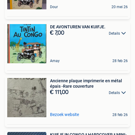
Dour
20 mei 26
DE AVONTUREN VAN KUIFJE.
€ 7,00
Details
Amay
28 feb 26
Ancienne plaque imprimerie en métal
épais -Rare couverture
€ 111,00
Details
Bezoek website
28 feb 26
KUIFJE IN CONGO * HARDCOVER * MINI-