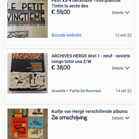
Petit XX-4 Décembre 1930-planche
Tintin:la secte des
€ 59,00
Details
Bezoek website
12 mrt 22
ARCHIVES HERGE deel 1 - neuf - soviets
congo totor usa Z/W
€ 38,00
Details
Aywaille + Partie De Rouvreux
14 okt 22
Kuifje van Hergé verschillende albums
Zie omschrijving
Details