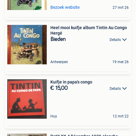
Bezoek website
27 mrt 26
Heel mooi kuifje album Tintin Au Congo
Hergé
Bieden
Details
Antwerpen
19 mei 26
Kuifje in papa's congo
€ 15,00
Details
Huy
12 mrt 22