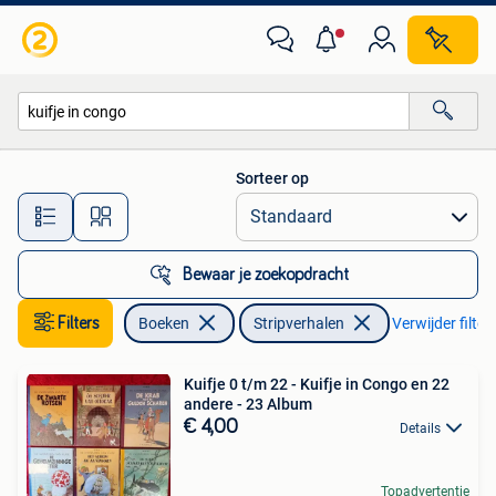
Stripverhalen
Sorteer op
Alle afstanden…
Bewaar je zoekopdracht
Filters
Boeken
Stripverhalen
Verwijder filter
Kuifje 0 t/m 22 - Kuifje in Congo en 22
andere - 23 Album
€ 4,00
Details
Topadvertentie