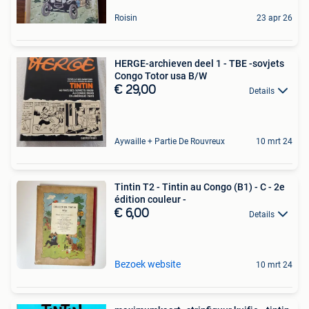
Roisin
23 apr 26
HERGE-archieven deel 1 - TBE -sovjets
Congo Totor usa B/W
€ 29,00
Details
Aywaille + Partie De Rouvreux
10 mrt 24
Tintin T2 - Tintin au Congo (B1) - C - 2e
édition couleur -
€ 6,00
Details
Bezoek website
10 mrt 24