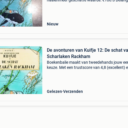
haaienmeer geschatte waarde: €100.0 Belangr
winnende biedingen zijn exclusief 9%
koperbescherming + €3 kuifje softcovers 23 d
1970-19
Nieuw
De avonturen van Kuifje 12: De schat v
Scharlaken Rackham
Boekenbalie maakt van tweedehands jouw ee
keuze. Met een trustscore van 4,8 (excellent) 
dagen retour garantie maken we dat iedere d
waar. Bestel direct op onze website! Titel: de
avonturen
Gelezen
Verzenden