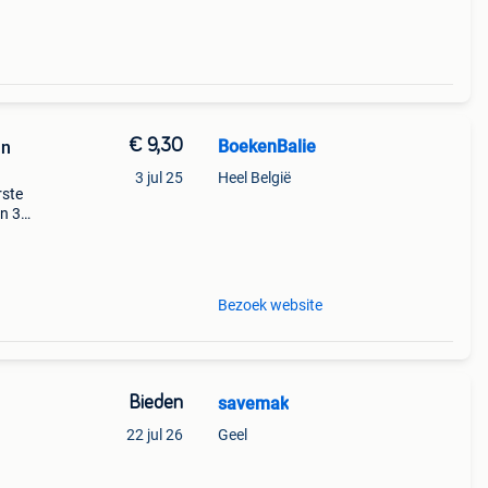
€ 9,30
BoekenBalie
an
3 jul 25
Heel België
rste
en 30
ag
Bezoek website
Bieden
savemak
22 jul 26
Geel