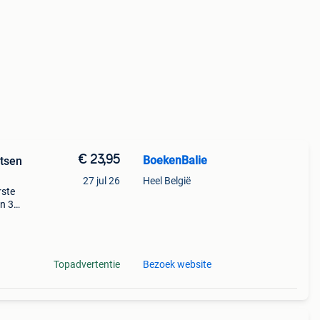
€ 23,95
BoekenBalie
otsen
27 jul 26
Heel België
rste
en 30
ag
Topadvertentie
Bezoek website