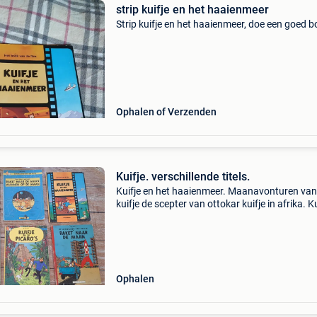
strip kuifje en het haaienmeer
Strip kuifje en het haaienmeer, doe een goed b
Ophalen of Verzenden
Kuifje. verschillende titels.
Kuifje en het haaienmeer. Maanavonturen van
kuifje de scepter van ottokar kuifje in afrika. Ku
en de picaro&#39;s. Raken naar de maan.
Ophalen