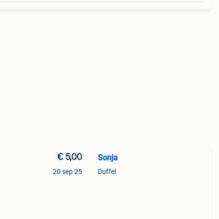
€ 5,00
Sonja
20 sep 25
Duffel