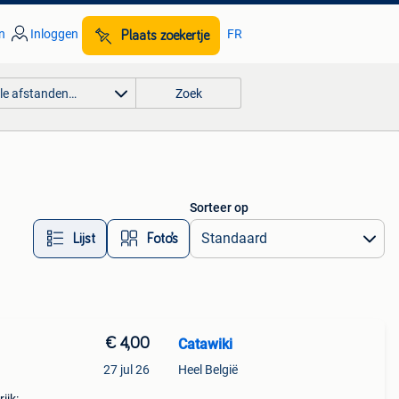
n
Inloggen
FR
Plaats zoekertje
lle afstanden…
Zoek
Sorteer op
Lijst
Foto’s
€ 4,00
Catawiki
27 jul 26
Heel België