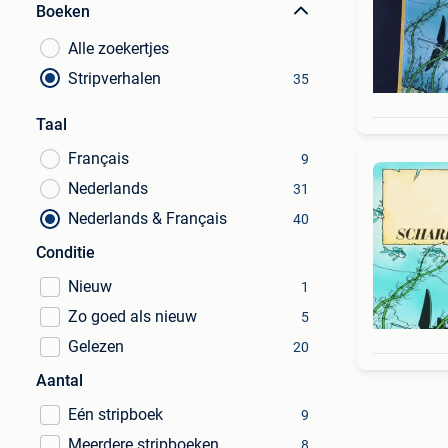
Boeken
Alle zoekertjes
Stripverhalen
35
Taal
Français
9
Nederlands
31
Nederlands & Français
40
Conditie
Nieuw
1
Zo goed als nieuw
5
Gelezen
20
Aantal
Eén stripboek
9
Meerdere stripboeken
8