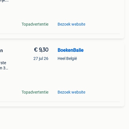
ijk:
elen
Topadvertentie
Bezoek website
€ 9,30
BoekenBalie
an
27 jul 26
Heel België
rste
en 30
ag
Topadvertentie
Bezoek website