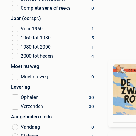
Complete serie of reeks
0
Jaar (oorspr.)
Voor 1960
1
1960 tot 1980
5
1980 tot 2000
1
2000 tot heden
4
Moet nu weg
Moet nu weg
0
Levering
Ophalen
30
Verzenden
30
Aangeboden sinds
Vandaag
0