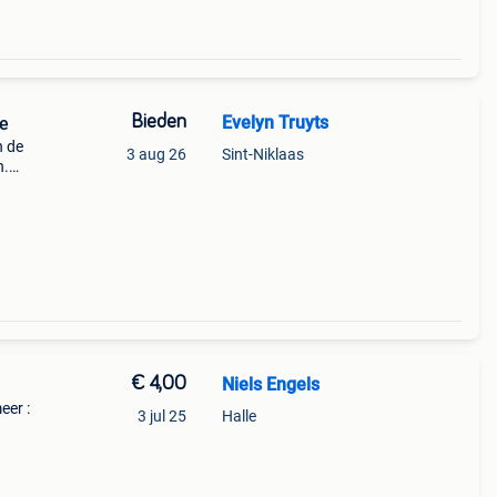
Bieden
Evelyn Truyts
ie
n de
3 aug 26
Sint-Niklaas
n.
g in
elv
€ 4,00
Niels Engels
eer :
3 jul 25
Halle