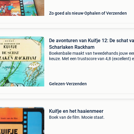
Zo goed als nieuw
Ophalen of Verzenden
De avonturen van Kuifje 12: De schat v
Scharlaken Rackham
Boekenbalie maakt van tweedehands jouw ee
keuze. Met een trustscore van 4,8 (excellent) 
dagen retour garantie maken we dat iedere d
waar. Bestel direct op onze website! Titel: de
avonturen
Gelezen
Verzenden
Kuifje en het haaienmeer
Boek van de film. Mooie staat.