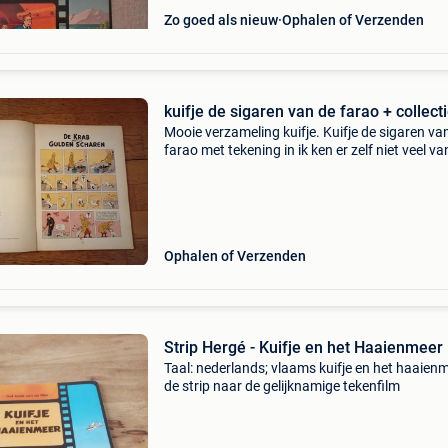
Zo goed als nieuw
Ophalen of Verzenden
kuifje de sigaren van de farao + collect
Mooie verzameling kuifje. Kuifje de sigaren va
farao met tekening in ik ken er zelf niet veel va
Strip de krab met gouden scharen met tekenin
tekening van de film raket naar de maan van b
Ophalen of Verzenden
Strip Hergé - Kuifje en het Haaienmeer
Taal: nederlands; vlaams kuifje en het haaienm
de strip naar de gelijknamige tekenfilm