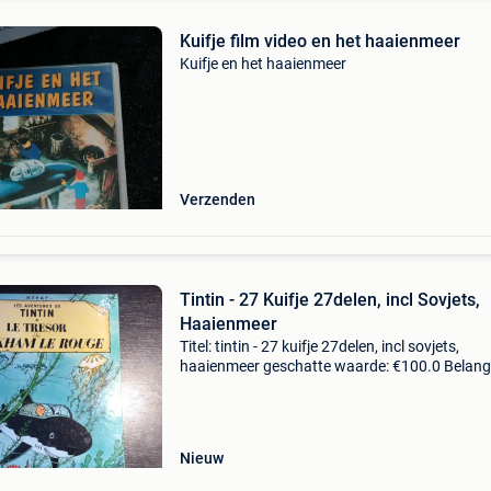
Kuifje film video en het haaienmeer
Kuifje en het haaienmeer
Verzenden
Tintin - 27 Kuifje 27delen, incl Sovjets,
Haaienmeer
Titel: tintin - 27 kuifje 27delen, incl sovjets,
haaienmeer geschatte waarde: €100.0 Belangr
winnende biedingen zijn exclusief 9%
koperbescherming + €3 kuifje softcovers 23 d
1970-19
Nieuw