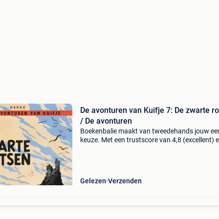
De avonturen van Kuifje 7: De zwarte r
/ De avonturen
Boekenbalie maakt van tweedehands jouw ee
keuze. Met een trustscore van 4,8 (excellent) 
dagen retour garantie maken we dat iedere d
waar. Bestel direct op onze website! Titel: de
avonturen
Gelezen
Verzenden