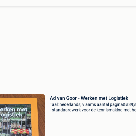
Ad van Goor - Werken met Logistiek
Taal: nederlands; vlaams aantal pagina&#39;s
- standaardwerk voor de kennismaking met he
logistieke vakgebied;- toegankelijk en heldere
structuur;- praktijkgerichte benadering.werke
log