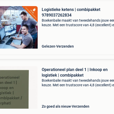
Logistieke ketens | combipakket
9789037262834
Boekenbalie maakt van tweedehands jouw ee
keuze. Met een trustscore van 4,8 (excellent) 
dagen retour garantie maken we dat iedere d
waar. Bestel direct op onze website! Titel: logi
k
Gelezen
Verzenden
Operationeel plan deel 1 | Inkoop en
logistiek | combipakket
Boekenbalie maakt van tweedehands jouw ee
keuze. Met een trustscore van 4,8 (excellent) 
dagen retour garantie maken we dat iedere d
waar. Bestel direct op onze website! Titel:
operationeel
Zo goed als nieuw
Verzenden