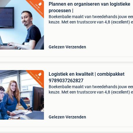
Plannen en organiseren van logistieke
processen |
Boekenbalie maakt van tweedehands jouw ee
keuze. Met een trustscore van 4,8 (excellent) 
dagen retour garantie maken we dat iedere d
waar. Bestel direct op onze website! Titel: pla
en o
Gelezen
Verzenden
Logistiek en kwaliteit | combipakket
9789037262827
Boekenbalie maakt van tweedehands jouw ee
keuze. Met een trustscore van 4,8 (excellent) 
dagen retour garantie maken we dat iedere d
waar. Bestel direct op onze website! Titel: logis
en
Gelezen
Verzenden