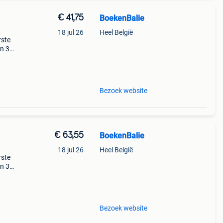
€ 41,75
BoekenBalie
18 jul 26
Heel België
rste
en 30
ag
stieke
Bezoek website
€ 63,55
BoekenBalie
18 jul 26
Heel België
rste
en 30
ag
Bezoek website