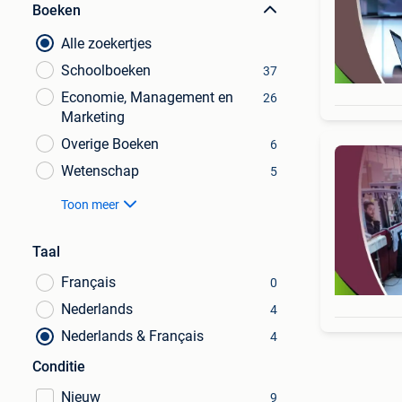
Boeken
Alle zoekertjes
Schoolboeken
37
Economie, Management en
26
Marketing
Overige Boeken
6
Wetenschap
5
Toon meer
Taal
Français
0
Nederlands
4
Nederlands & Français
4
Conditie
Nieuw
9