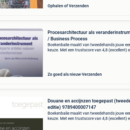
Ophalen of Verzenden
Procesarchitectuur als veranderinstru
/ Business Process
Boekenbalie maakt van tweedehands jouw ee
keuze. Met een trustscore van 4,8 (excellent) 
dagen retour garantie maken we dat iedere d
waar. Bestel direct op onze website! Titel:
procesarchit
Zo goed als nieuw
Verzenden
Douane en accijnzen toegepast (tweed
editie) 9789400007147
Boekenbalie maakt van tweedehands jouw ee
keuze. Met een trustscore van 4,8 (excellent) 
dagen retour garantie maken we dat iedere d
waar. Bestel direct op onze website! Titel: do