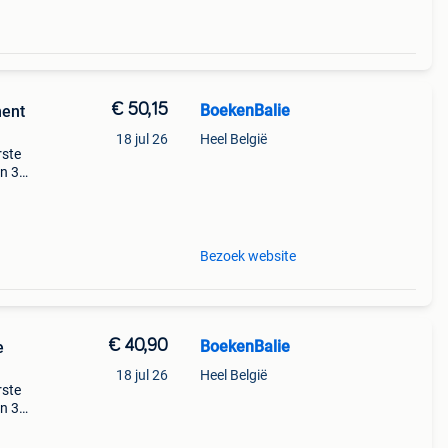
€ 50,15
BoekenBalie
ment
18 jul 26
Heel België
rste
en 30
ag
Bezoek website
€ 40,90
BoekenBalie
e
18 jul 26
Heel België
rste
en 30
ag
uane