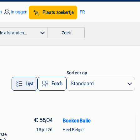
n
Inloggen
FR
Plaats zoekertje
lle afstanden…
Zoek
Sorteer op
Lijst
Foto’s
€ 56,04
BoekenBalie
18 jul 26
Heel België
rste