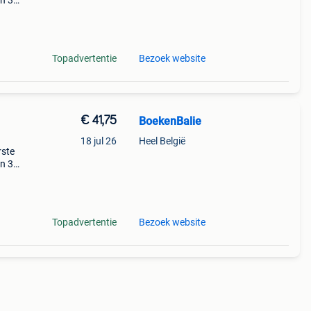
en 30
ag
nnen
Topadvertentie
Bezoek website
€ 41,75
BoekenBalie
18 jul 26
Heel België
rste
en 30
ag
stieke
Topadvertentie
Bezoek website