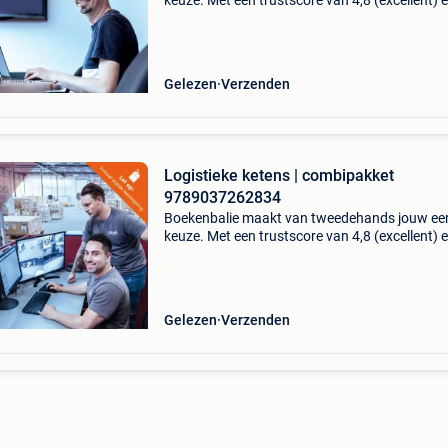
keuze. Met een trustscore van 4,8 (excellent) 
dagen retour garantie maken we dat iedere d
waar. Bestel direct op onze website! Titel: pla
en o
Gelezen
Verzenden
Logistieke ketens | combipakket
9789037262834
Boekenbalie maakt van tweedehands jouw ee
keuze. Met een trustscore van 4,8 (excellent) 
dagen retour garantie maken we dat iedere d
waar. Bestel direct op onze website! Titel: logi
k
Gelezen
Verzenden