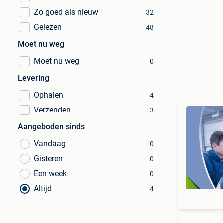
Zo goed als nieuw
32
Gelezen
48
Moet nu weg
Moet nu weg
0
Levering
Ophalen
4
Verzenden
3
Aangeboden sinds
Vandaag
0
Gisteren
0
Een week
0
Altijd
4