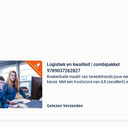
Logistiek en kwaliteit | combipakket
9789037262827
Boekenbalie maakt van tweedehands jouw ee
keuze. Met een trustscore van 4,8 (excellent) 
dagen retour garantie maken we dat iedere d
waar. Bestel direct op onze website! Titel: logis
en
Gelezen
Verzenden