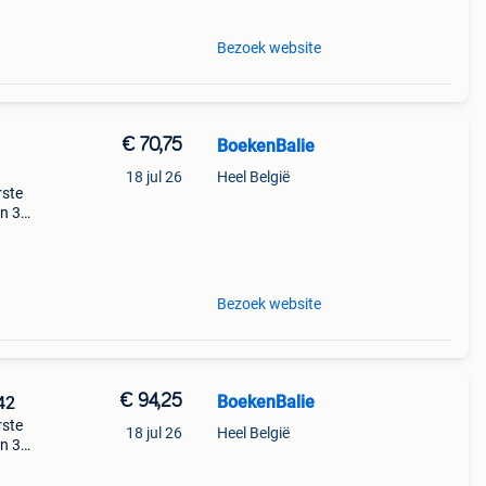
Bezoek website
€ 70,75
BoekenBalie
18 jul 26
Heel België
rste
en 30
ag
Bezoek website
€ 94,25
BoekenBalie
42
rste
18 jul 26
Heel België
en 30
ag
haven