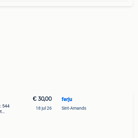
€ 30,00
ferju
: 544
18 jul 26
Sint-Amands
t
n met