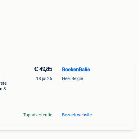
€ 49,85
BoekenBalie
18 jul 26
Heel België
rste
en 30
ag
tiek
Topadvertentie
Bezoek website