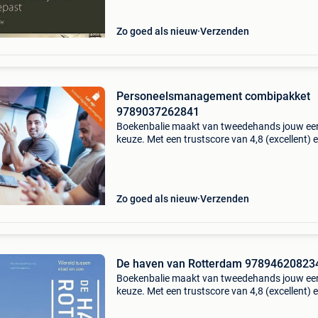
en ac
Zo goed als nieuw
Verzenden
Personeelsmanagement combipakket
9789037262841
Boekenbalie maakt van tweedehands jouw ee
keuze. Met een trustscore van 4,8 (excellent) 
dagen retour garantie maken we dat iedere d
waar. Bestel direct op onze website! Titel:
personeelsma
Zo goed als nieuw
Verzenden
De haven van Rotterdam 97894620823
Boekenbalie maakt van tweedehands jouw ee
keuze. Met een trustscore van 4,8 (excellent) 
dagen retour garantie maken we dat iedere d
waar. Bestel direct op onze website! Titel: de 