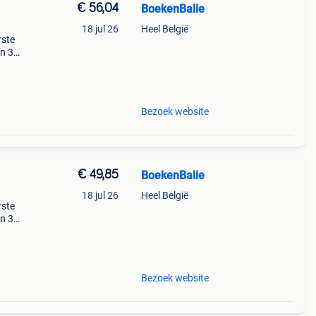
€ 56,04
BoekenBalie
18 jul 26
Heel België
rste
en 30
ag
nnen
Bezoek website
€ 49,85
BoekenBalie
18 jul 26
Heel België
rste
en 30
ag
tiek
Bezoek website