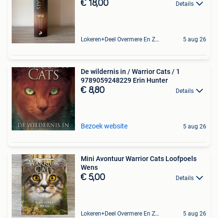
€ 18,00
Details
Lokeren+Deel Overmere En Zele
5 aug 26
De wildernis in / Warrior Cats / 1
9789059248229 Erin Hunter
€ 8,80
Details
Bezoek website
5 aug 26
Mini Avontuur Warrior Cats Loofpoels
Wens
€ 5,00
Details
Lokeren+Deel Overmere En Zele
5 aug 26