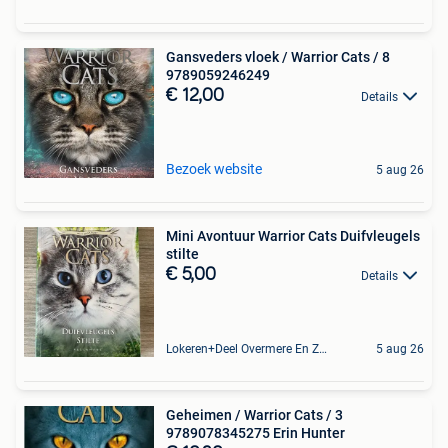
Gansveders vloek / Warrior Cats / 8
9789059246249
€ 12,00
Details
Bezoek website
5 aug 26
Mini Avontuur Warrior Cats Duifvleugels
stilte
€ 5,00
Details
Lokeren+Deel Overmere En Zele
5 aug 26
Geheimen / Warrior Cats / 3
9789078345275 Erin Hunter