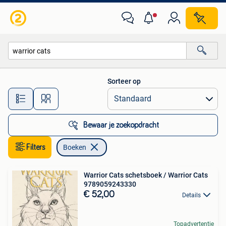
Boeken
Sorteer op
Alle afstanden…
Bewaar je zoekopdracht
Filters
Boeken
Warrior Cats schetsboek / Warrior Cats
9789059243330
€ 52,00
Details
Topadvertentie