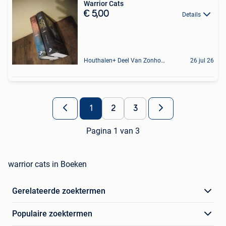
Warrior Cats
€ 5,00
Details
Houthalen+ Deel Van Zonhoven En Zolder
26 jul 26
1
2
3
Pagina 1 van 3
warrior cats in Boeken
Gerelateerde zoektermen
Populaire zoektermen