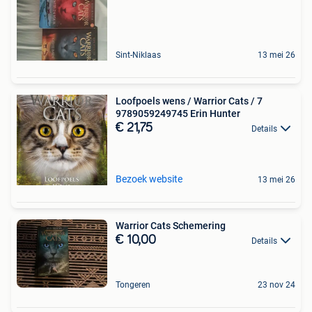
Sint-Niklaas
13 mei 26
Loofpoels wens / Warrior Cats / 7
9789059249745 Erin Hunter
€ 21,75
Details
Bezoek website
13 mei 26
Warrior Cats Schemering
€ 10,00
Details
Tongeren
23 nov 24