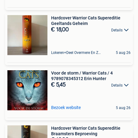
Hardcover Warrior Cats Supereditie
Geeltands Geheim
€ 18,00
Details
Lokeren+Deel Overmere En Zele
5 aug 26
Voor de storm / Warrior Cats / 4
9789078345312 Erin Hunter
€ 5,45
Details
Bezoek website
5 aug 26
Hardcover Warrior Cats Supereditie
Braamsters Beproeving