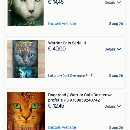
€ 14,45
Details
Bezoek website
5 aug 26
Warrior Cats Serie III
€ 40,00
Details
Lokeren+Deel Overmere En Zele
5 aug 26
Dageraad / Warrior Cats De nieuwe
profetie / 3 9789059240742
€ 12,45
Details
Bezoek website
5 aug 26