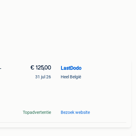
€ 125,00
LastDodo
-
31 jul 26
Heel België
1953.
Topadvertentie
Bezoek website