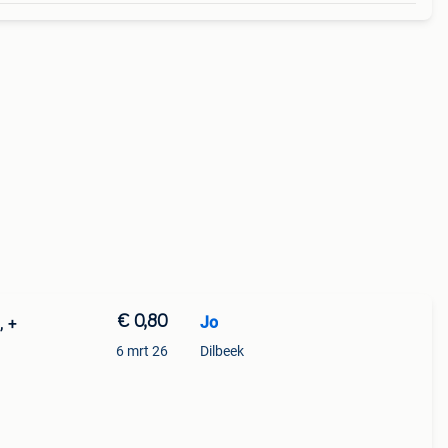
€ 0,80
Jo
 +
6 mrt 26
Dilbeek
ie f