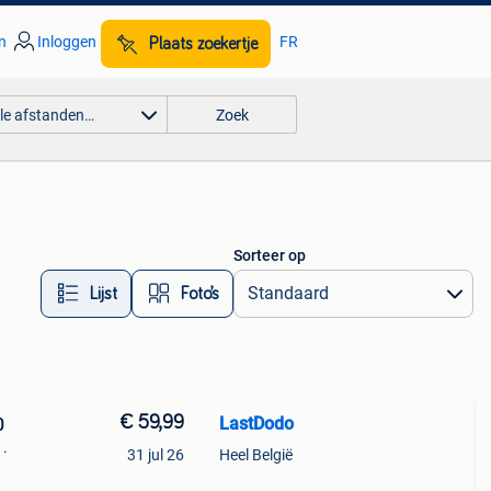
n
Inloggen
FR
Plaats zoekertje
lle afstanden…
Zoek
Sorteer op
Lijst
Foto’s
€ 59,99
LastDodo
0
1.
31 jul 26
Heel België