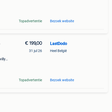
een
Topadvertentie
Bezoek website
€ 199,00
LastDodo
-
31 jul 26
Heel België
illy.
rd.
. I
Topadvertentie
Bezoek website