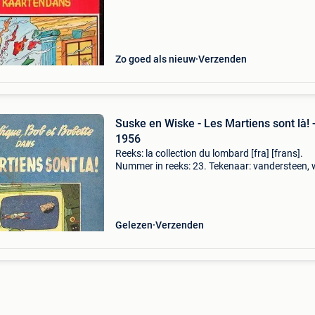
1970. Cover: softcover. Druk: eerste druk van 
heruitgave.
Zo goed als nieuw
Verzenden
Suske en Wiske - Les Martiens sont là! 
1956
Reeks: la collection du lombard [fra] [frans].
Nummer in reeks: 23. Tekenaar: vandersteen, w
Scenarist: vandersteen, willy. Uitgeverij: lomba
Jaar: 1956. Cover: softcover. Druk: eerste druk
Gelezen
Verzenden