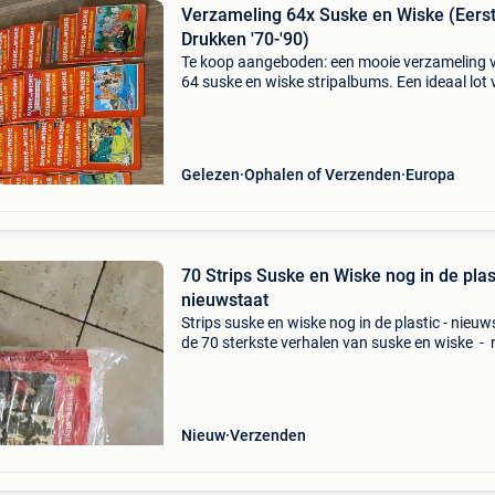
Verzameling 64x Suske en Wiske (Eers
Drukken '70-'90)
Te koop aangeboden: een mooie verzameling 
64 suske en wiske stripalbums. Een ideaal lot 
verzamelaars of liefhebbers die hun collectie i
keer willen uitbreiden met originele uitgaven ui
Gelezen
Ophalen of Verzenden
Europa
70 Strips Suske en Wiske nog in de plastic -
nieuwstaat
Strips suske en wiske nog in de plastic - nieuw
de 70 sterkste verhalen van suske en wiske - 
gelezen nog verpakt bieden maar ! Kan
opgestuurd worden uw keuze postpunt of
thuisadres of
Nieuw
Verzenden