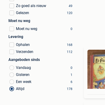
Zo goed als nieuw
49
Gelezen
120
Moet nu weg
Moet nu weg
0
Levering
Ophalen
168
Verzenden
112
Aangeboden sinds
Vandaag
0
Gisteren
1
Een week
6
Altijd
178