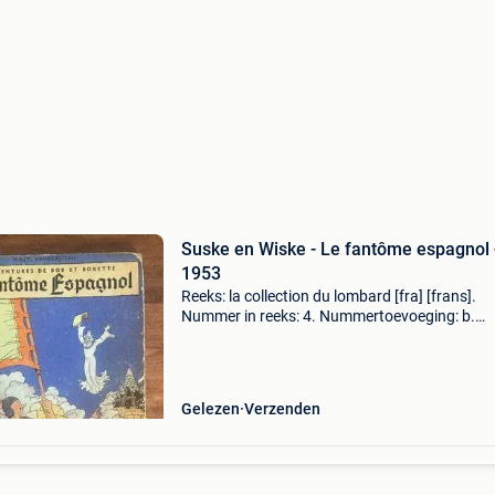
Suske en Wiske - Le fantôme espagnol 
1953
Reeks: la collection du lombard [fra] [frans].
Nummer in reeks: 4. Nummertoevoeging: b.
Tekenaar: vandersteen, willy. Scenarist:
vandersteen, willy. Uitgeverij: lombard. Jaar: 
Cover: hardcover m
Gelezen
Verzenden