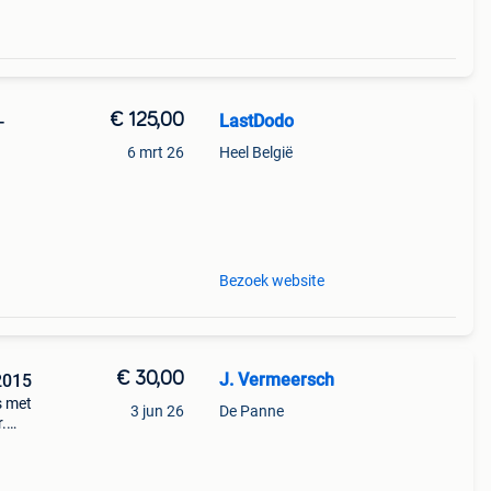
€ 125,00
LastDodo
-
6 mrt 26
Heel België
1953.
Bezoek website
€ 30,00
J. Vermeersch
2015
s met
3 jun 26
De Panne
.
oor
 g