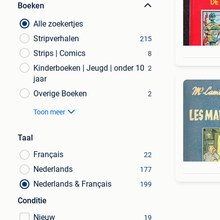
Boeken
Alle zoekertjes
Stripverhalen
215
Strips | Comics
8
Kinderboeken | Jeugd | onder 10
2
jaar
Overige Boeken
2
Toon meer
Taal
Français
22
Nederlands
177
Nederlands & Français
199
Conditie
Nieuw
19