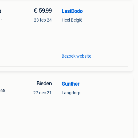
€ 59,99
LastDodo
0
1.
23 feb 24
Heel België
een
Bezoek website
Bieden
Gunther
 65
27 dec 21
Langdorp