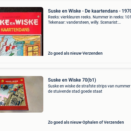
Suske en Wiske - De kaartendans - 197
Reeks: vierkleuren reeks. Nummer in reeks: 10
Tekenaar: vandersteen, willy. Scenarist:
vandersteen, willy. Uitgeverij: standaard. Jaar:
1970. Cover: softcover. Druk: eerste druk van 
heruitgave.
Zo goed als nieuw
Verzenden
Suske en Wiske 70(b1)
Suske en wiske de strafste strips van nummer
de stuivende stad goede staat
Zo goed als nieuw
Ophalen of Verzenden