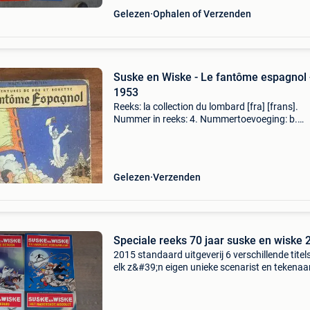
Gelezen
Ophalen of Verzenden
Suske en Wiske - Le fantôme espagnol 
1953
Reeks: la collection du lombard [fra] [frans].
Nummer in reeks: 4. Nummertoevoeging: b.
Tekenaar: vandersteen, willy. Scenarist:
vandersteen, willy. Uitgeverij: lombard. Jaar: 
Cover: hardcover m
Gelezen
Verzenden
Speciale reeks 70 jaar suske en wiske 
2015 standaard uitgeverij 6 verschillende titel
elk z&#39;n eigen unieke scenarist en tekenaar
Suske en wiske maar met andere uitvoering v
sos kinderdorpen volledige reeks van 6 in zeer