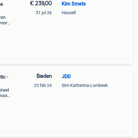
€ 239,00
Kim Smets
te
31 jul 26
Hasselt
van
voor
n één
t
Bieden
JDD
23 feb 24
Sint-Katherina-Lombeek
staat
nooit