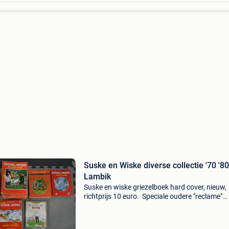
Suske en Wiske diverse collectie '70 '80,
Lambik
Suske en wiske griezelboek hard cover, nieuw,
richtprijs 10 euro. Speciale oudere "reclame"
uitgiftes, vanaf 1 euro/stuk. Lijst met alle
beschikbare suske en wiske incl eerste edities z