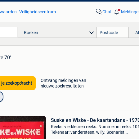
waarden
Veiligheidscentrum
Chat
Meldinge
Boeken
A
e 70'
Ontvang meldingen van
 je zoekopdracht
nieuwe zoekresultaten
Suske en Wiske - De kaartendans - 197
Reeks: vierkleuren reeks. Nummer in reeks: 10
Tekenaar: vandersteen, willy. Scenarist:
vandersteen, willy. Uitgeverij: standaard. Jaar: