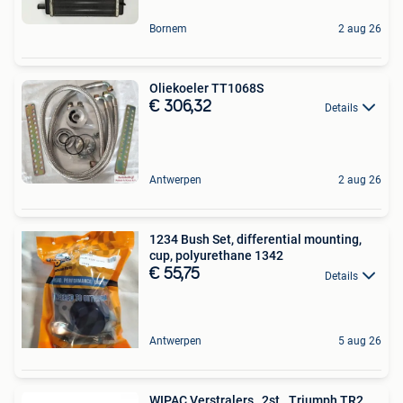
Bornem
2 aug 26
Oliekoeler TT1068S
€ 306,32
Details
Antwerpen
2 aug 26
1234 Bush Set, differential mounting,
cup, polyurethane 1342
€ 55,75
Details
Antwerpen
5 aug 26
WIPAC Verstralers , 2st., Triumph TR2