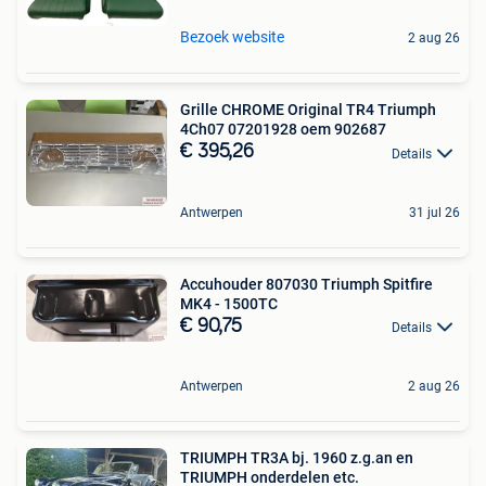
Bezoek website
2 aug 26
Grille CHROME Original TR4 Triumph
4Ch07 07201928 oem 902687
€ 395,26
Details
Antwerpen
31 jul 26
Accuhouder 807030 Triumph Spitfire
MK4 - 1500TC
€ 90,75
Details
Antwerpen
2 aug 26
TRIUMPH TR3A bj. 1960 z.g.an en
TRIUMPH onderdelen etc.