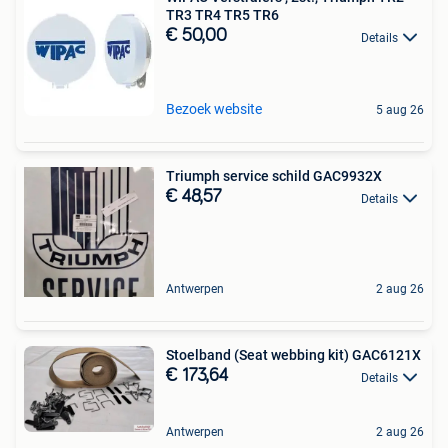
TR3 TR4 TR5 TR6
€ 50,00
Details
Bezoek website
5 aug 26
Triumph service schild GAC9932X
€ 48,57
Details
Antwerpen
2 aug 26
Stoelband (Seat webbing kit) GAC6121X
€ 173,64
Details
Antwerpen
2 aug 26