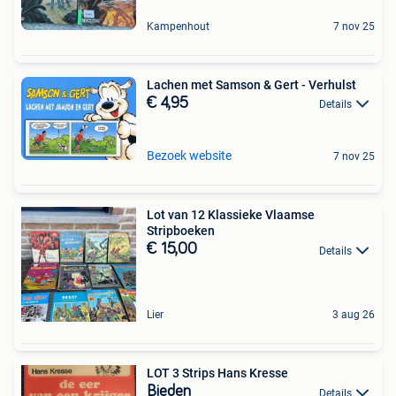
Kampenhout
7 nov 25
Lachen met Samson & Gert - Verhulst
€ 4,95
Details
Bezoek website
7 nov 25
Lot van 12 Klassieke Vlaamse
Stripboeken
€ 15,00
Details
Lier
3 aug 26
LOT 3 Strips Hans Kresse
Bieden
Details