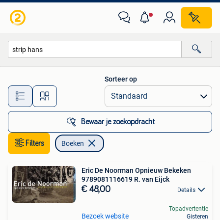
Boeken
Sorteer op
Alle afstanden…
Bewaar je zoekopdracht
Filters
Boeken
Eric De Noorman Opnieuw Bekeken
9789081116619 R. van Eijck
€ 48,00
Details
Topadvertentie
Bezoek website
Gisteren