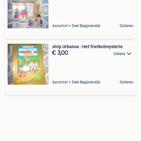
Aarschot + Deel Begijnendijk
Gisteren
strip Urbanus : Het frietkotmysterie
€ 3,00
Details
Aarschot + Deel Begijnendijk
Gisteren