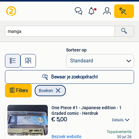
Boeken
Sorteer op
Alle afstanden…
Bewaar je zoekopdracht
Filters
Boeken
One Piece #1 - Japanese edition - 1
Graded comic - Herdruk
€ 5,00
Details
Topadvertentie
Bezoek website
30 jul 26