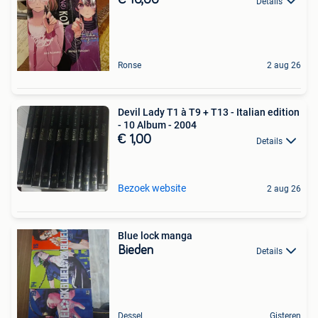
€ 10,00
Details
Ronse
2 aug 26
Devil Lady T1 à T9 + T13 - Italian edition
- 10 Album - 2004
€ 1,00
Details
Bezoek website
2 aug 26
Blue lock manga
Bieden
Details
Dessel
Gisteren