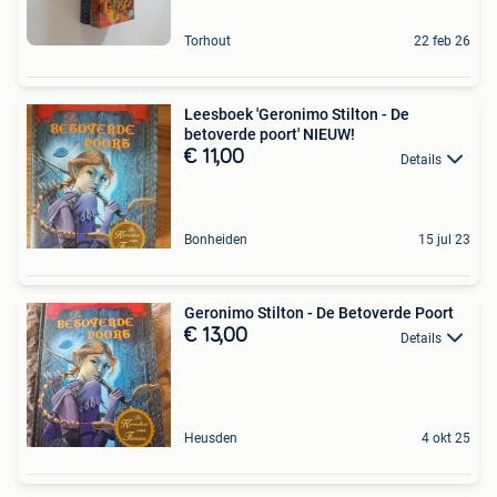
Torhout
22 feb 26
Leesboek 'Geronimo Stilton - De
betoverde poort' NIEUW!
€ 11,00
Details
Bonheiden
15 jul 23
Geronimo Stilton - De Betoverde Poort
€ 13,00
Details
Heusden
4 okt 25