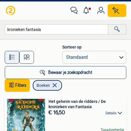
Boeken
Sorteer op
Alle afstanden…
Bewaar je zoekopdracht
Filters
Boeken
Het geheim van de ridders / De
kronieken van Fantasia
€ 16,50
Details
Topadvertentie