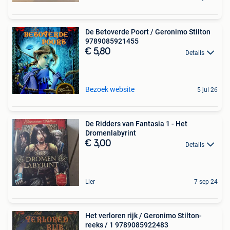
De Betoverde Poort / Geronimo Stilton
9789085921455
€ 5,80
Details
Bezoek website
5 jul 26
De Ridders van Fantasia 1 - Het
Dromenlabyrint
€ 3,00
Details
Lier
7 sep 24
Het verloren rijk / Geronimo Stilton-
reeks / 1 9789085922483