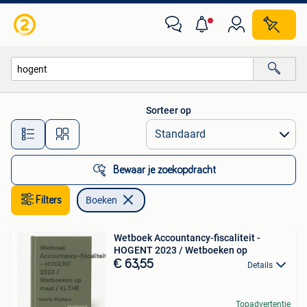
Boeken
Sorteer op
Alle afstanden…
Bewaar je zoekopdracht
Filters
Boeken
Wetboek Accountancy-fiscaliteit -
HOGENT 2023 / Wetboeken op
€ 63,55
Details
Topadvertentie