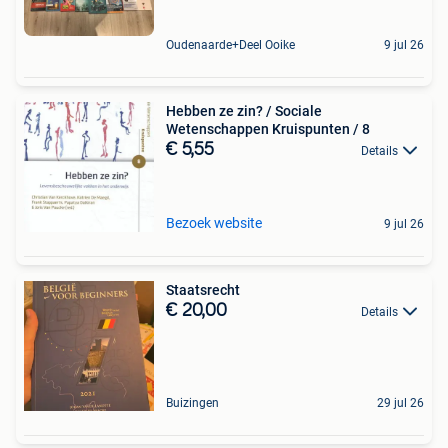
Oudenaarde+Deel Ooike
9 jul 26
Hebben ze zin? / Sociale
Wetenschappen Kruispunten / 8
€ 5,55
Details
Bezoek website
9 jul 26
Staatsrecht
€ 20,00
Details
Buizingen
29 jul 26