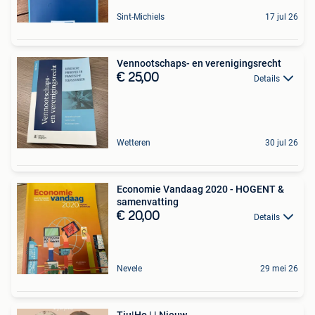
Sint-Michiels
17 jul 26
Vennootschaps- en verenigingsrecht
€ 25,00
Details
Wetteren
30 jul 26
Economie Vandaag 2020 - HOGENT &
samenvatting
€ 20,00
Details
Nevele
29 mei 26
Tju|Ho | | Nieuw