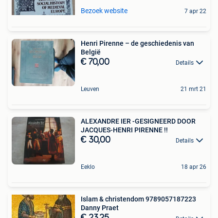
Bezoek website
7 apr 22
Henri Pirenne – de geschiedenis van
België
€ 70,00
Details
Leuven
21 mrt 21
ALEXANDRE IER -GESIGNEERD DOOR
JACQUES-HENRI PIRENNE !!
€ 30,00
Details
Eeklo
18 apr 26
Islam & christendom 9789057187223
Danny Praet