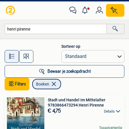
Boeken
Sorteer op
Alle afstanden…
Bewaar je zoekopdracht
Filters
Boeken
Stadt und Handel im Mittelalter
9783866473294 Henri Pirenne
€ 4,75
Details
Topadvertentie