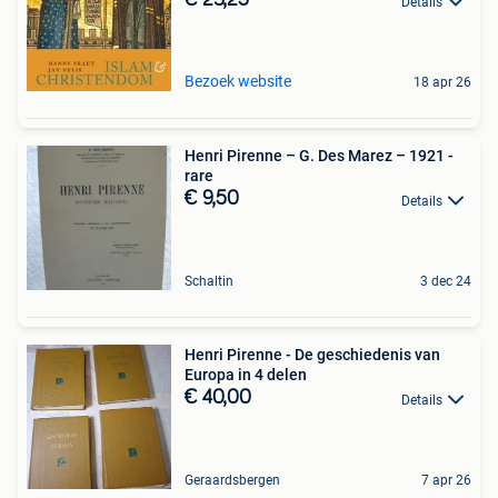
€ 23,25
Details
Bezoek website
18 apr 26
Henri Pirenne – G. Des Marez – 1921 -
rare
€ 9,50
Details
Schaltin
3 dec 24
Henri Pirenne - De geschiedenis van
Europa in 4 delen
€ 40,00
Details
Geraardsbergen
7 apr 26