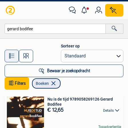
Boeken
Sorteer op
Alle afstanden…
Bewaar je zoekopdracht
Filters
Boeken
Nu is de tijd 9789058269126 Gerard
Bodifee
€ 12,65
Details
Topadvertentie