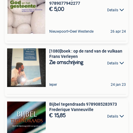
9789077942277
€ 5,00
Details
Nieuwpoort+Deel Westende
26 apr 24
[1080]boek : op de rand van de vulkaan
Frans Verleyen
Zie omschrijving
Details
Ieper
24 jan 23
Bijbel tegendraads 9789085283973
Frederique Vanneuville
€ 15,85
Details