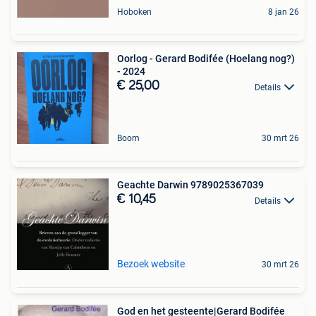
Hoboken
8 jan 26
Oorlog - Gerard Bodifée (Hoelang nog?)
- 2024
€ 25,00
Details
Boom
30 mrt 26
Geachte Darwin 9789025367039
€ 10,45
Details
Bezoek website
30 mrt 26
God en het gesteente|Gerard Bodifée