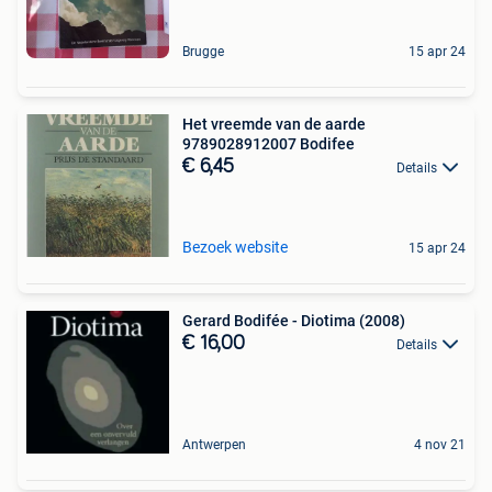
Brugge
15 apr 24
Het vreemde van de aarde
9789028912007 Bodifee
€ 6,45
Details
Bezoek website
15 apr 24
Gerard Bodifée - Diotima (2008)
€ 16,00
Details
Antwerpen
4 nov 21