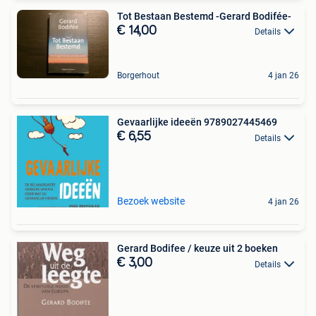
Tot Bestaan Bestemd -Gerard Bodifée-
€ 14,00
Details
Borgerhout
4 jan 26
Gevaarlijke ideeën 9789027445469
€ 6,55
Details
Bezoek website
4 jan 26
Gerard Bodifee / keuze uit 2 boeken
€ 3,00
Details