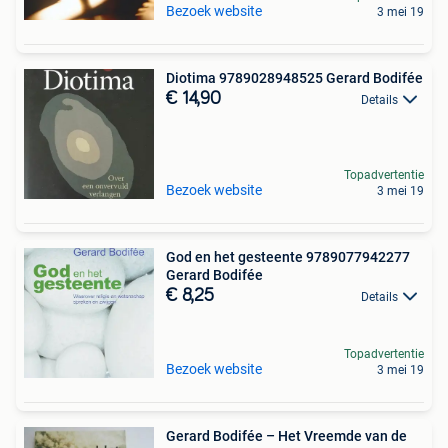
Bezoek website
3 mei 19
Diotima 9789028948525 Gerard Bodifée
€ 14,90
Details
Topadvertentie
Bezoek website
3 mei 19
God en het gesteente 9789077942277
Gerard Bodifée
€ 8,25
Details
Topadvertentie
Bezoek website
3 mei 19
Gerard Bodifée – Het Vreemde van de