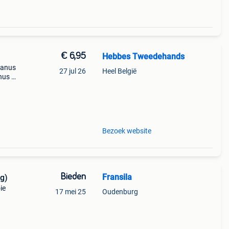
€ 6,95
Hebbes Tweedehands
danus
27 jul 26
Heel België
nus jr
Bezoek website
Bieden
Fransila
lg)
ie
17 mei 25
Oudenburg