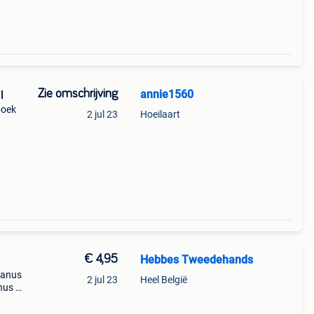
Zie omschrijving
annie1560
l
boek
2 jul 23
Hoeilaart
€ 4,95
Hebbes Tweedehands
danus
2 jul 23
Heel België
nus jr