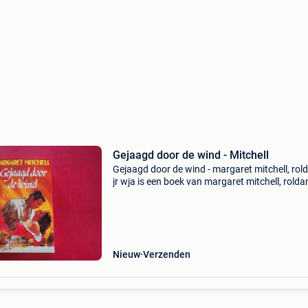
Gejaagd door de wind - Mitchell
Gejaagd door de wind - margaret mitchell, rol
jr wja is een boek van margaret mitchell, rolda
wja binnen de categorie boeken > literatuur &
romans. Auteur: margaret mitchell, roldanu
Nieuw
Verzenden