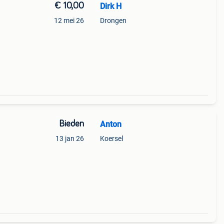
€ 10,00
Dirk H
12 mei 26
Drongen
Bieden
Anton
13 jan 26
Koersel