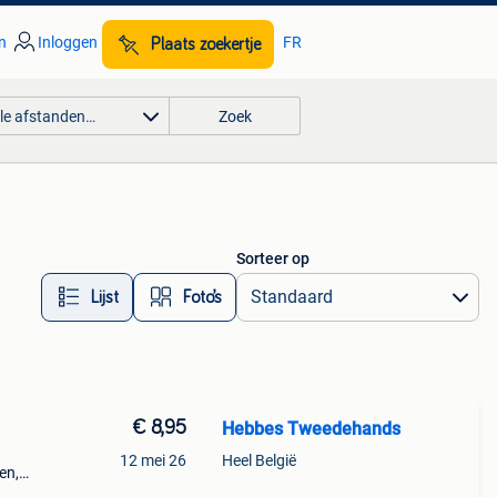
n
Inloggen
FR
Plaats zoekertje
lle afstanden…
Zoek
Sorteer op
Lijst
Foto’s
€ 8,95
Hebbes Tweedehands
12 mei 26
Heel België
en,
els.