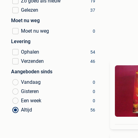
Zo goed als nieuw
19
Gelezen
37
Moet nu weg
Moet nu weg
0
Levering
Ophalen
54
Verzenden
46
Aangeboden sinds
Vandaag
0
Gisteren
0
Een week
0
Altijd
56