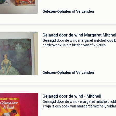
Gelezen
Ophalen of Verzenden
Gejaagd door de wind Margaret Mitchel
Gejaagd door de wind margaret mitchell oud 
hardcover 904 blz bieden vanaf 25 euro
Gelezen
Ophalen of Verzenden
Gejaagd door de wind - Mitchell
Gejaagd door de wind - margaret mitchell, rol
jr wja is een boek van margaret mitchell, rolda
wja binnen de categorie boeken > literatuur &
romans. Auteur: margaret mitchell, roldanu