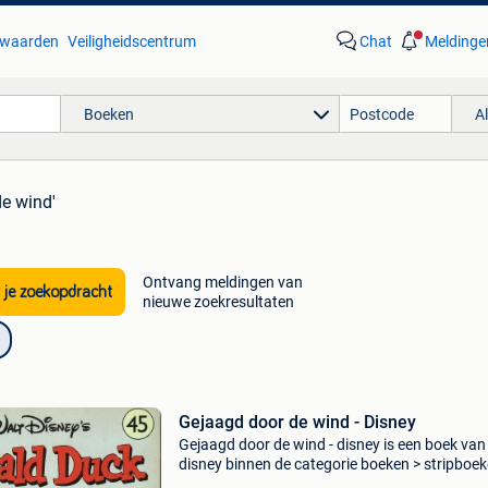
waarden
Veiligheidscentrum
Chat
Meldinge
Boeken
A
de wind'
Ontvang meldingen van
 je zoekopdracht
nieuwe zoekresultaten
Gejaagd door de wind - Disney
Gejaagd door de wind - disney is een boek van
disney binnen de categorie boeken > stripboek
manga & graphic novels > strips & graphic nov