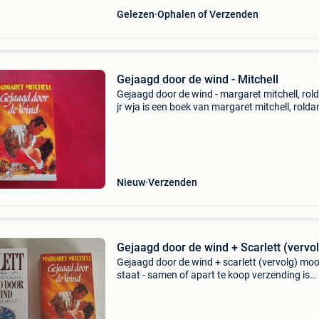
Gelezen
Ophalen of Verzenden
Gejaagd door de wind - Mitchell
Gejaagd door de wind - margaret mitchell, rol
jr wja is een boek van margaret mitchell, rolda
wja binnen de categorie boeken > literatuur &
romans. Auteur: margaret mitchell, roldanu
Nieuw
Verzenden
Gejaagd door de wind + Scarlett (vervo
Gejaagd door de wind + scarlett (vervolg) moo
staat - samen of apart te koop verzending is
mogelijk