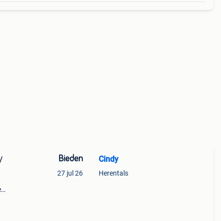
Bieden
Cindy
/
27 jul 26
Herentals
e