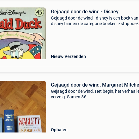
Gejaagd door de wind - Disney
Gejaagd door de wind - disney is een boek van
disney binnen de categorie boeken > stripboek
manga & graphic novels > strips & graphic nov
Auteur: disney categorie: boeken > str
Nieuw
Verzenden
Gejaagd door de wind. Margaret Mitchel
Gejaagd door de wind. Het begin, het verhaal 
vervolg. Samen 8€.
Ophalen