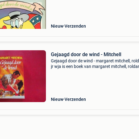
Auteur: disney categorie: boeken > str
Nieuw
Verzenden
Gejaagd door de wind - Mitchell
Gejaagd door de wind - margaret mitchell, rol
jr wja is een boek van margaret mitchell, rolda
wja binnen de categorie boeken > literatuur &
romans. Auteur: margaret mitchell, roldanu
Nieuw
Verzenden