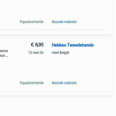
Topadvertentie
Bezoek website
€ 6,95
Hebbes Tweedehands
danus
12 mei 26
Heel België
nus jr
Topadvertentie
Bezoek website