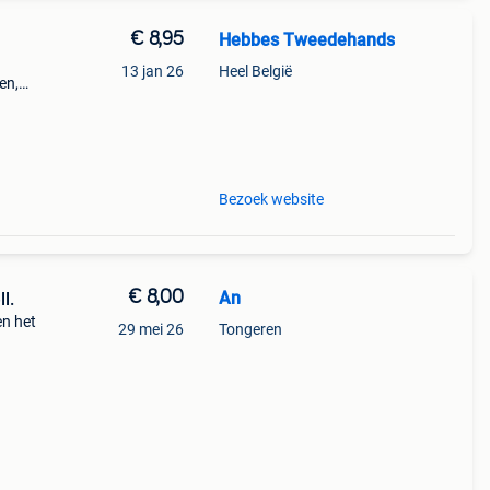
€ 8,95
Hebbes Tweedehands
13 jan 26
Heel België
en,
els.
Bezoek website
€ 8,00
An
l.
en het
29 mei 26
Tongeren