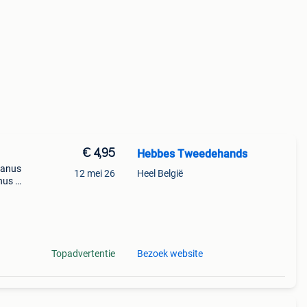
€ 4,95
Hebbes Tweedehands
danus
12 mei 26
Heel België
nus jr
Topadvertentie
Bezoek website