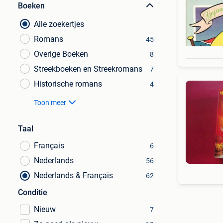
Boeken
Alle zoekertjes
Romans
45
Overige Boeken
8
Streekboeken en Streekromans
7
Historische romans
4
Toon meer
Taal
Français
6
Nederlands
56
Nederlands & Français
62
Conditie
Nieuw
7