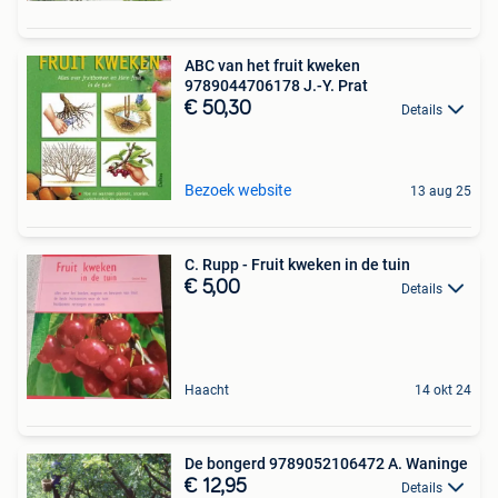
ABC van het fruit kweken
9789044706178 J.-Y. Prat
€ 50,30
Details
Bezoek website
13 aug 25
C. Rupp - Fruit kweken in de tuin
€ 5,00
Details
Haacht
14 okt 24
De bongerd 9789052106472 A. Waninge
€ 12,95
Details