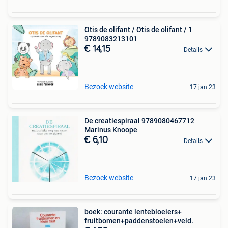
Otis de olifant / Otis de olifant / 1
9789083213101
€ 14,15
Details
Bezoek website
17 jan 23
De creatiespiraal 9789080467712
Marinus Knoope
€ 6,10
Details
Bezoek website
17 jan 23
boek: courante lentebloeiers+
fruitbomen+paddenstoelen+veld.