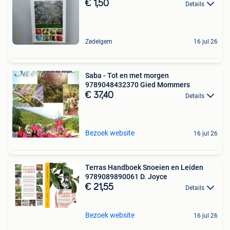
€ 1,50
Details
Zedelgem
16 jul 26
Saba - Tot en met morgen
9789048432370 Gied Mommers
€ 37,40
Details
Bezoek website
16 jul 26
Terras Handboek Snoeien en Leiden
9789089890061 D. Joyce
€ 21,55
Details
Bezoek website
16 jul 26