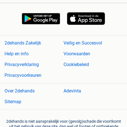
2dehands Zakelijk
Veilig en Succesvol
Help en info
Voorwaarden
Privacyverklaring
Cookiebeleid
Privacyvoorkeuren
Over 2dehands
Adevinta
Sitemap
2dehands is niet aansprakelijk voor (gevolg)schade die voortkomt
uit het gebruik van deze site, dan wel uit fouten of ontbrekende