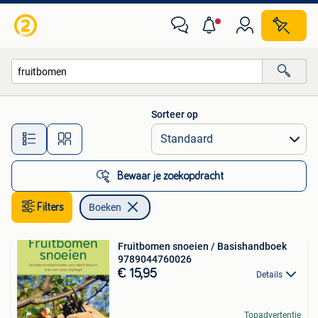
Boeken
Sorteer op
Alle afstanden…
Bewaar je zoekopdracht
Filters
Boeken
Fruitbomen snoeien / Basishandboek
9789044760026
€ 15,95
Details
Topadvertentie