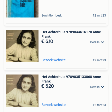
Borchtlombeek
12 mrt 23
Het Achterhuis 9789044616170 Anne
Frank
€ 6,10
Details
Bezoek website
12 mrt 23
Het Achterhuis 9789035133068 Anne
Frank
€ 6,20
Details
Bezoek website
12 mrt 23