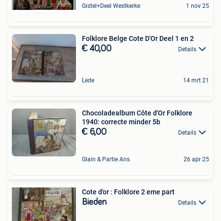
Gistel+Deel Westkerke
1 nov 25
Folklore Belge Cote D'Or Deel 1 en 2
€ 40,00
Details
Lede
14 mrt 21
Chocoladealbum Côte d'Or Folklore
1940: correcte minder 5b
€ 6,00
Details
Glain & Partie Ans
26 apr 25
Cote d'or : Folklore 2 eme part
Bieden
Details