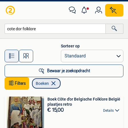
Boeken
Sorteer op
Alle afstanden…
Bewaar je zoekopdracht
Filters
Boeken
Boek Côte d'or Belgische Folklore België
plaatjes retro
€ 15,00
Details