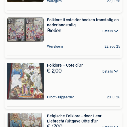
Waregem
27 jul 26
Folklore II cote d'or boeken franstalig en
nederlandstalig
Bieden
Details
Wevelgem
22 aug 25
Folklore – Cote d’Or
€ 2,00
Details
Groot - Bijgaarden
23 jul 26
Belgische Folklore - door Henri
Liebrecht (Uitgave Côte d'Or
€ 17,00