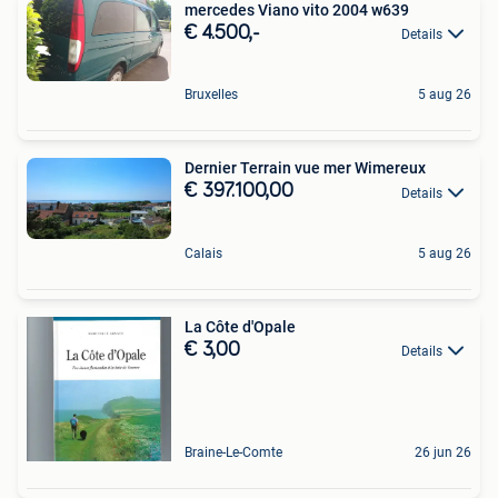
mercedes Viano vito 2004 w639
€ 4.500,-
Details
Bruxelles
5 aug 26
Dernier Terrain vue mer Wimereux
€ 397.100,00
Details
Calais
5 aug 26
La Côte d'Opale
€ 3,00
Details
Braine-Le-Comte
26 jun 26