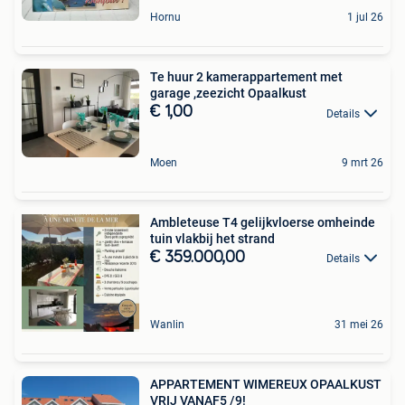
Hornu
1 jul 26
Te huur 2 kamerappartement met
garage ,zeezicht Opaalkust
€ 1,00
Details
Moen
9 mrt 26
Ambleteuse T4 gelijkvloerse omheinde
tuin vlakbij het strand
€ 359.000,00
Details
Wanlin
31 mei 26
APPARTEMENT WIMEREUX OPAALKUST
VRIJ VANAF5 /9!