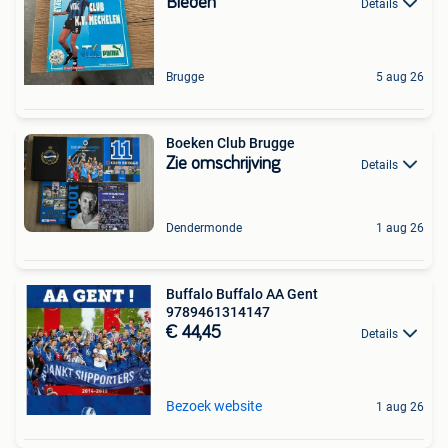
Bieden
Details
Brugge
5 aug 26
Boeken Club Brugge
Zie omschrijving
Details
Dendermonde
1 aug 26
Buffalo Buffalo AA Gent
9789461314147
€ 44,45
Details
Bezoek website
1 aug 26