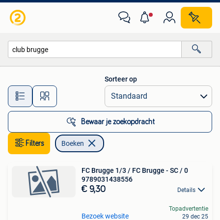
Boeken
Sorteer op
Alle afstanden…
Bewaar je zoekopdracht
Filters
Boeken
FC Brugge 1/3 / FC Brugge - SC / 0
9789031438556
€ 9,30
Details
Topadvertentie
Bezoek website
29 dec 25