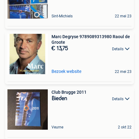
Sint-Michiels
22 mei 23
Marc Degryse 9789089313980 Raoul de
Groote
€ 13,75
Details
Bezoek website
22 mei 23
Club Brugge 2011
Bieden
Details
Veurne
2 okt 22