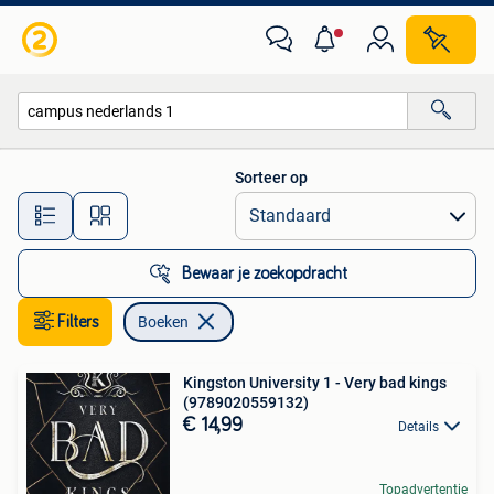
Boeken
Sorteer op
Alle afstanden…
Bewaar je zoekopdracht
Filters
Boeken
Kingston University 1 - Very bad kings
(9789020559132)
€ 14,99
Details
Topadvertentie