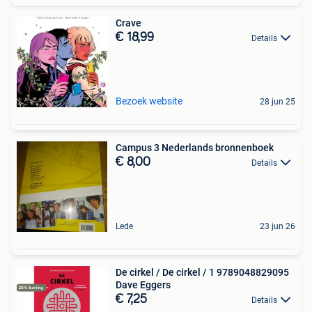
Crave
€ 18,99
Details
Bezoek website
28 jun 25
Campus 3 Nederlands bronnenboek
€ 8,00
Details
Lede
23 jun 26
De cirkel / De cirkel / 1 9789048829095
Dave Eggers
€ 7,25
Details