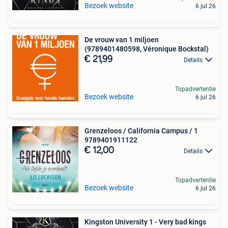
Bezoek website
6 jul 26
De vrouw van 1 miljoen
(9789401480598, Véronique Bockstal)
€ 21,99
Details
Topadvertentie
Bezoek website
6 jul 26
Grenzeloos / California Campus / 1
9789401911122
€ 12,00
Details
Topadvertentie
Bezoek website
6 jul 26
Kingston University 1 - Very bad kings