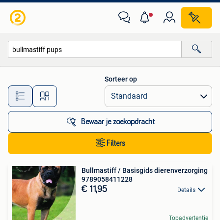
Alle categorieën…
Sorteer op
Alle afstanden…
Bewaar je zoekopdracht
Filters
Bullmastiff / Basisgids dierenverzorging
9789058411228
€ 11,95
Details
Topadvertentie