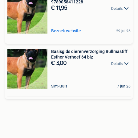
9789058411228
€ 11,95
Details
Bezoek website
29 jul 26
Basisgids dierenverzorging Bullmastiff
Esther Verhoef 64 blz
€ 3,00
Details
Sint-Kruis
7 jun 26