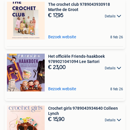
The crochet club 9789043930918
Marthe de Groot
€ 17,95
Details
Bezoek website
8 feb 26
Het officiële Friends-haakboek
9789021041094 Lee Sartori
€ 23,00
Details
Bezoek website
8 feb 26
Crochet girls 9789043934640 Colleen
Lynch
€ 15,90
Details