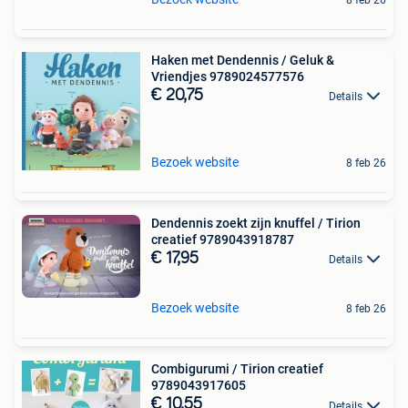
Haken met Dendennis / Geluk &
Vriendjes 9789024577576
€ 20,75
Details
Bezoek website
8 feb 26
Dendennis zoekt zijn knuffel / Tirion
creatief 9789043918787
€ 17,95
Details
Bezoek website
8 feb 26
Combigurumi / Tirion creatief
9789043917605
€ 10,55
Details