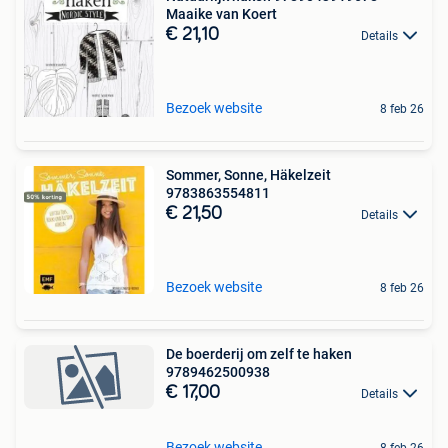
Maaike van Koert
€ 21,10
Details
Bezoek website
8 feb 26
Sommer, Sonne, Häkelzeit
9783863554811
€ 21,50
Details
Bezoek website
8 feb 26
De boerderij om zelf te haken
9789462500938
€ 17,00
Details
Bezoek website
8 feb 26