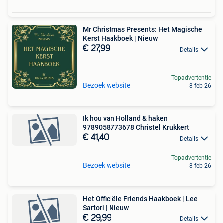
Mr Christmas Presents: Het Magische
Kerst Haakboek | Nieuw
€ 27,99
Details
Topadvertentie
Bezoek website
8 feb 26
Ik hou van Holland & haken
9789058773678 Christel Krukkert
€ 41,40
Details
Topadvertentie
Bezoek website
8 feb 26
Het Officiële Friends Haakboek | Lee
Sartori | Nieuw
€ 29,99
Details