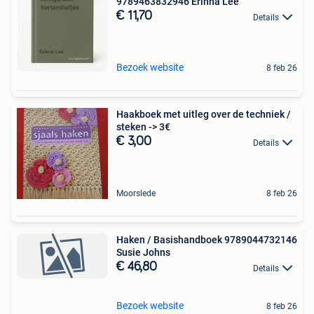
9789463832946 Erinna Lee
€ 11,70
Details
Bezoek website
8 feb 26
Haakboek met uitleg over de techniek /
steken -> 3€
€ 3,00
Details
Moorslede
8 feb 26
Haken / Basishandboek 9789044732146
Susie Johns
€ 46,80
Details
Bezoek website
8 feb 26