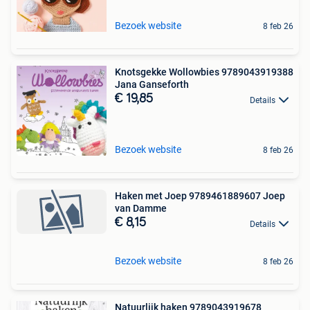
Bezoek website
8 feb 26
Knotsgekke Wollowbies 9789043919388
Jana Ganseforth
€ 19,85
Details
Bezoek website
8 feb 26
Haken met Joep 9789461889607 Joep
van Damme
€ 8,15
Details
Bezoek website
8 feb 26
Natuurlijk haken 9789043919678