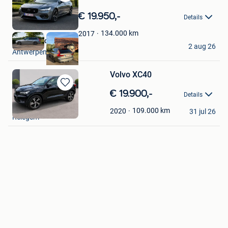
Bewaren
in
€ 19.950,-
Details
Mijn
Favorieten
134.000
km
2017
Michael Volckerick
2 aug 26
Antwerpen
Volvo XC40
Bewaren
€ 19.900,-
Details
in
Benman
Mijn
109.000
km
2020
31 jul 26
Relegem
Favorieten