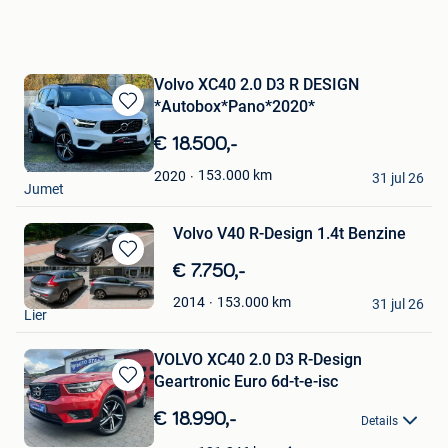
Volvo XC40 2.0 D3 R DESIGN
*Autobox*Pano*2020*
Bewaren
in
€ 18.500,-
Mijn
Tim
Favorieten
153.000
km
2020
31 jul 26
Jumet
Volvo V40 R-Design 1.4t Benzine
Bewaren
€ 7.750,-
in
Robbe Vranckx
153.000
km
2014
Mijn
31 jul 26
Lier
Favorieten
VOLVO XC40 2.0 D3 R-Design
Geartronic Euro 6d-t-e-isc
Bewaren
in
€ 18.990,-
Details
Mijn
Favorieten