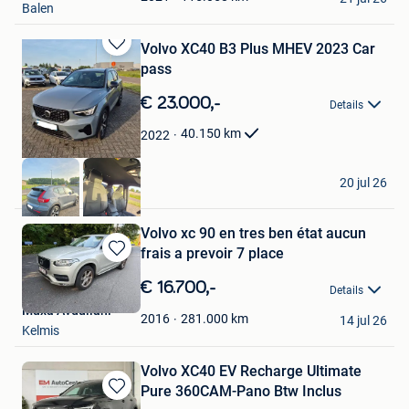
Balen
Volvo XC40 B3 Plus MHEV 2023 Car
Bewaren
pass
in
Mijn
€ 23.000,-
Details
Favorieten
40.150
km
2022
Amir Arab
20 jul 26
Haacht
Volvo xc 90 en tres ben état aucun
frais a prevoir 7 place
Bewaren
in
€ 16.700,-
Details
Mijn
Muxa Avdullahi
Favorieten
281.000
km
2016
14 jul 26
Kelmis
Volvo XC40 EV Recharge Ultimate
Pure 360CAM-Pano Btw Inclus
Bewaren