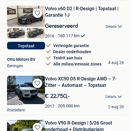
Volvo v60 D2 | R-Design | Topstaat |
Garantie 1J
Bewaren
in
Gereserveerd
Details
Mijn
Favorieten
160.117
km
2016
Verlengde garantie
Topstaat
Dealer onderhouden
Testrit aan huis
Otto Motors BV
4 aug 26
Alle milieu/emissie zones
Beringen
Volvo XC90 D5 R-Design AWD – 7-
Zitter – Automaat – Topstaat
Bewaren
in
€ 22.750,-
Details
Mijn
Maali bv
Favorieten
205.000
km
2017
2 aug 26
Roeselare
Volvo V90 R-Design | 5/26 Groot
onderhoud + Distributieriem