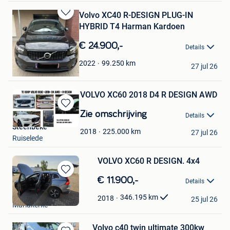
Volvo XC40 R-DESIGN PLUG-IN
Bewaren
HYBRID T4 Harman Kardoen
in
Mijn
€ 24.900,-
Details
Favorieten
Fanny Decrocq
99.250
km
2022
27 jul 26
Heule
VOLVO XC60 2018 D4 R DESIGN AWD
Bewaren
Zie omschrijving
Details
in
Steenbeke
Mijn
225.000
km
2018
27 jul 26
Ruiselede
Favorieten
VOLVO XC60 R DESIGN. 4x4
Bewaren
€ 11.900,-
Details
in
Alex
Mijn
346.195
km
2018
25 jul 26
Mariakerke
Favorieten
Volvo c40 twin ultimate 300kw