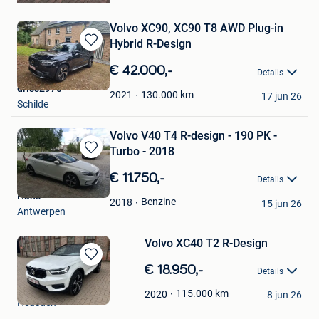
Volvo XC90, XC90 T8 AWD Plug-in
Hybrid R-Design
Bewaren
in
€ 42.000,-
Details
Mijn
driss2970
Favorieten
130.000
km
2021
17 jun 26
Schilde
Volvo V40 T4 R-design - 190 PK -
Turbo - 2018
Bewaren
in
€ 11.750,-
Details
Mijn
Hans
Favorieten
Benzine
2018
15 jun 26
Antwerpen
Volvo XC40 T2 R-Design
Bewaren
€ 18.950,-
Details
in
911swbmotorsport
Mijn
115.000
km
2020
8 jun 26
Heusden
Favorieten