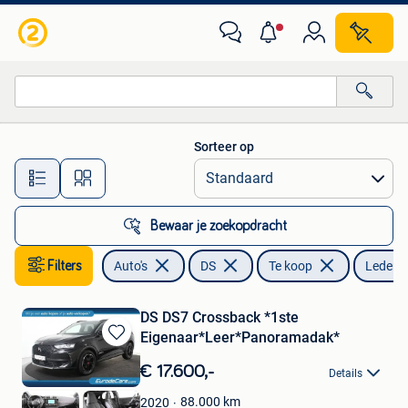
DS
Sorteer op
Alle afstanden…
Bewaar je zoekopdracht
Filters
Auto's
DS
Te koop
Leder e
DS DS7 Crossback *1ste
Eigenaar*Leer*Panoramadak*
Bewaren
in
€ 17.600,-
Details
Mijn
Favorieten
88.000
km
2020