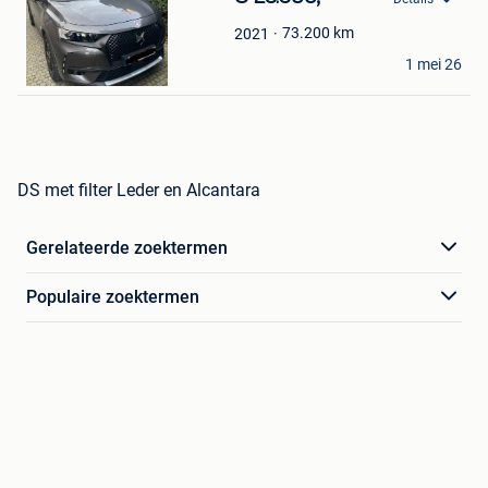
Mijn
Favorieten
73.200
km
2021
Eline hendriks
1 mei 26
Overpelt
DS met filter Leder en Alcantara
Gerelateerde zoektermen
Populaire zoektermen