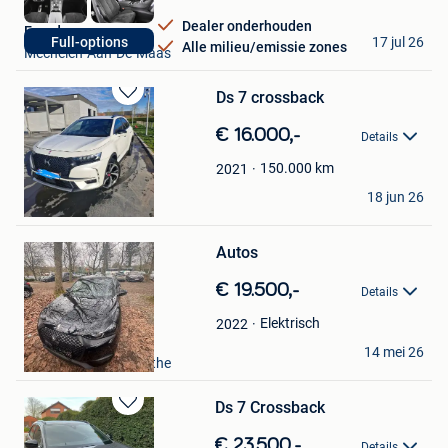
Dealer onderhouden
Eurodecars
17 jul 26
Full-options
Alle milieu/emissie zones
Mechelen-Aan-De-Maas
Ds 7 crossback
Bewaren
in
€ 16.000,-
Details
Mijn
Favorieten
150.000
km
2021
devos
18 jun 26
Tournai
Bewaren
in
Mijn
Autos
Favorieten
€ 19.500,-
Details
Elektrisch
2022
Aziz
14 mei 26
Berchem-Sainte-Agathe
Ds 7 Crossback
Bewaren
in
€ 23.500,-
Details