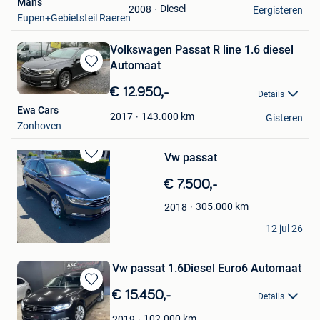
Mans
Diesel
2008
Mijn
Eergisteren
Eupen+Gebietsteil Raeren
Favorieten
Volkswagen Passat R line 1.6 diesel
Automaat
Bewaren
in
€ 12.950,-
Details
Mijn
Ewa Cars
Favorieten
143.000
km
2017
Gisteren
Zonhoven
Vw passat
Bewaren
in
€ 7.500,-
Mijn
Favorieten
305.000
km
2018
Goodshop4you
12 jul 26
Oosteeklo
Vw passat 1.6Diesel Euro6 Automaat
Bewaren
€ 15.450,-
Details
in
Mijn
102.000
km
2019