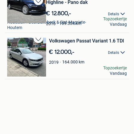
Highline - Pano dak
Bewaren
in
€ 12.800,-
Details
Wout
Mijn
Topzoekertje
Hoeleden + Deel Bunsbeek & Sint-Magriete-
Favorieten
169.334
km
2016
Vandaag
Houtem
Volkswagen Passat Variant 1.6 TDI
Bewaren
in
€ 12.000,-
Details
Mijn
Favorieten
164.000
km
2019
ali jawad ali
Topzoekertje
Vandaag
Wilrijk