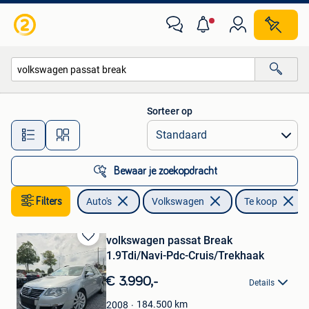
Volkswagen
Sorteer op
Alle afstanden…
Bewaar je zoekopdracht
Filters
Auto's
Volkswagen
Te koop
volkswagen passat Break
Bewaren
1.9Tdi/Navi-Pdc-Cruis/Trekhaak
in
Mijn
€ 3.990,-
Details
Favorieten
184.500
km
2008