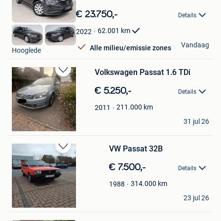
Bewaren
in
€ 23.750,-
Details
Mijn
Favorieten
62.001
km
2022
DP Auto
Vandaag
Alle milieu/emissie zones
Hooglede
Volkswagen Passat 1.6 TDi
Bewaren
in
€ 5.250,-
Details
Mijn
Favorieten
211.000
km
2011
Pol
31 jul 26
Kortenberg
VW Passat 32B
Bewaren
in
€ 7.500,-
Details
Mijn
Favorieten
314.000
km
1988
Lorand .M
23 jul 26
Roeselare