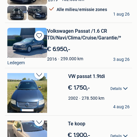
Favorieten
Alle milieu/emissie zones
A&C Automobile
1 aug 26
Ans
Volkswagen Passat /1.6 CR
TDi/Navi/Clima/Cruise/Garantie/*
Bewaren
in
€ 6.950,-
Mijn
Autos Express
Favorieten
259.000
km
2016
3 aug 26
Ledegem
VW passat 1.9tdi
Bewaren
in
€ 1.750,-
Details
Mijn
Favorieten
278.500
km
2002
Filip
4 aug 26
Zwevegem
Te koop
Bewaren
in
€ 1.900,-
Details