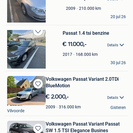
Mijn
Favorieten
210.000
km
2009
Teuwen Raphaël
20 jul 26
Ganshoren
Passat 1.4 tsi benzine
Bewaren
in
€ 11.000,-
Details
Mijn
Favorieten
168.000
km
2017
Umair Ahmad
30 jul 26
Ninove
Volkswagen Passat Variant 2.0TDi
BlueMotion
Bewaren
in
€ 2.000,-
Details
Mijn
Passion
Favorieten
316.000
km
2009
Gisteren
Vilvoorde
Volkswagen Passat Variant Passat
SW 1.5 TSI Elegance Busines