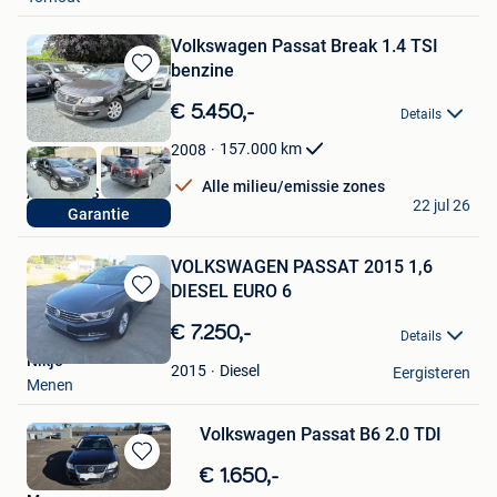
Volkswagen Passat Break 1.4 TSI
benzine
Bewaren
in
€ 5.450,-
Details
Mijn
Favorieten
157.000
km
2008
Alle milieu/emissie zones
AGE CARS
22 jul 26
Garantie
Londerzeel
VOLKSWAGEN PASSAT 2015 1,6
DIESEL EURO 6
Bewaren
in
€ 7.250,-
Details
Mijn
Nikjo
Favorieten
Diesel
2015
Eergisteren
Menen
Volkswagen Passat B6 2.0 TDI
Bewaren
€ 1.650,-
in