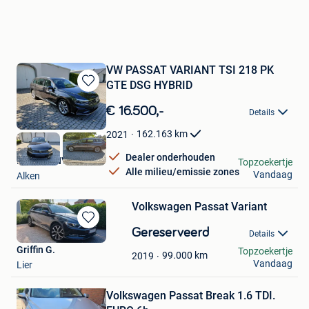
VW PASSAT VARIANT TSI 218 PK
GTE DSG HYBRID
Bewaren
in
€ 16.500,-
Details
Mijn
Favorieten
162.163
km
2021
Dealer onderhouden
DEVEUX NV
Topzoekertje
Alle milieu/emissie zones
Vandaag
Alken
Volkswagen Passat Variant
Bewaren
Gereserveerd
Details
in
Griffin G.
Topzoekertje
Mijn
99.000
km
2019
Vandaag
Lier
Bewaren
Favorieten
in
Mijn
Volkswagen Passat Break 1.6 TDI.
Favorieten