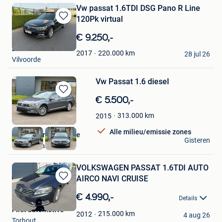
Vw passat 1.6TDI DSG Pano R Line
120Pk virtual
Bewaren
in
€ 9.250,-
Mijn
EGO-CARS
Favorieten
220.000
km
2017
28 jul 26
Vilvoorde
Vw Passat 1.6 diesel
Bewaren
€ 5.500,-
in
313.000
km
2015
Mijn
Favorieten
Alle milieu/emissie zones
Steven van den bosse
Gisteren
Sint-Niklaas
VOLKSWAGEN PASSAT 1.6TDI AUTO
AIRCO NAVI CRUISE
Bewaren
in
€ 4.990,-
Details
Mijn
First automotive
Favorieten
215.000
km
2012
4 aug 26
Torhout