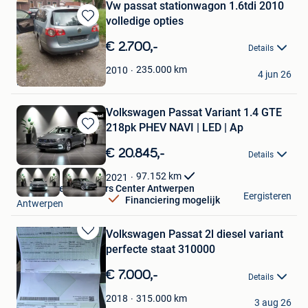
Vw passat stationwagon 1.6tdi 2010
volledige opties
Bewaren
in
€ 2.700,-
Details
Mijn
Favorieten
dems
235.000
km
2010
4 jun 26
Fleurus
Volkswagen Passat Variant 1.4 GTE
218pk PHEV NAVI | LED | Ap
Bewaren
in
€ 20.845,-
Details
Mijn
Favorieten
97.152
km
2021
Van Mossel Used Cars Center Antwerpen
Eergisteren
Financiering mogelijk
Antwerpen
Volkswagen Passat 2l diesel variant
Bewaren
perfecte staat 310000
in
Mijn
€ 7.000,-
Details
Favorieten
Bouchra
315.000
km
2018
3 aug 26