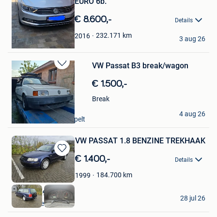
EURO 6b.
€ 8.600,-
Details
KEVIN
232.171
km
2016
3 aug 26
Zwevegem
VW Passat B3 break/wagon
Bewaren
in
€ 1.500,-
Mijn
Favorieten
Break
Alex M
4 aug 26
Eksel+ Deel Van Overpelt
VW PASSAT 1.8 BENZINE TREKHAAK
Bewaren
€ 1.400,-
Details
in
Mijn
184.700
km
1999
Favorieten
0032479094559️
28 jul 26
Grez-Doiceau