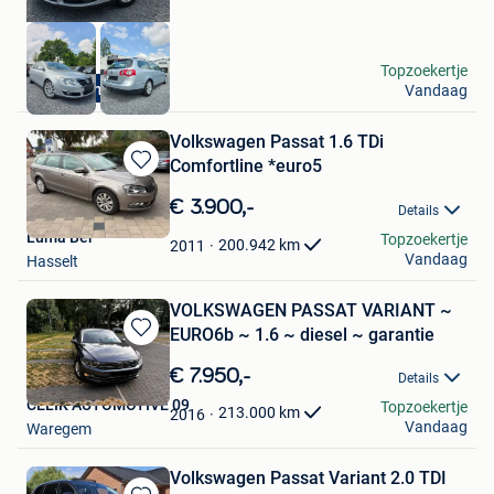
Dr Cars
Topzoekertje
Overname wagen
Vandaag
Ieper
Volkswagen Passat 1.6 TDi
Comfortline *euro5
Bewaren
in
€ 3.900,-
Details
Mijn
Luma Ber
Topzoekertje
Favorieten
200.942
km
2011
Vandaag
Hasselt
VOLKSWAGEN PASSAT VARIANT ~
EURO6b ~ 1.6 ~ diesel ~ garantie
Bewaren
in
€ 7.950,-
Details
Mijn
CELIK AUTOMOTIVE 09
Topzoekertje
Favorieten
213.000
km
2016
Vandaag
Waregem
Volkswagen Passat Variant 2.0 TDI