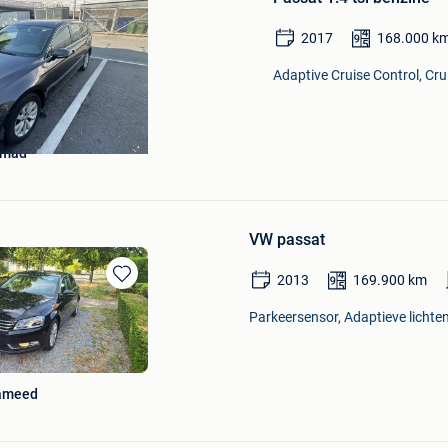
Mijn
Favorieten
2017
168.000
k
Adaptive Cruise Control, Crui
hmad
VW passat
2013
169.900
km
Bewaren
in
Parkeersensor, Adaptieve lichten
Mijn
Favorieten
ameed
Bewaren