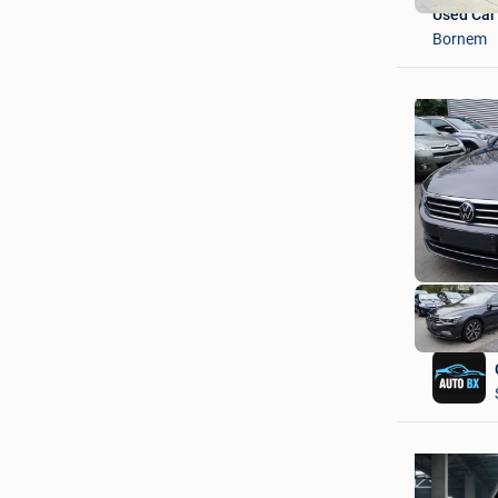
Used Car
Bornem