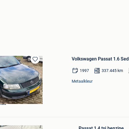
Volkswagen Passat 1.6 Se
Bewaren
in
1997
337.445
km
Mijn
Favorieten
Metaalkleur
to's
Bewaren
in
Passat 1.4 tsi benzine