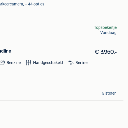
arkeercamera, + 44 opties
Topzoekertje
Vandaag
ndline
€ 3.950,-
Benzine
Handgeschakeld
Berline
Gisteren