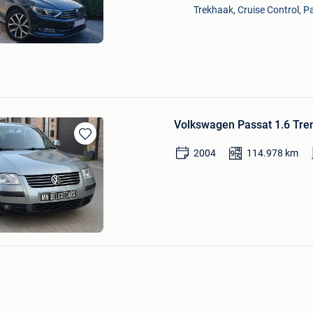
Trekhaak, Cruise Control, P
in
Mijn
Favorieten
Volkswagen Passat 1.6 Tre
Bewaren
2004
114.978
km
in
Mijn
Favorieten
e Cars
cht