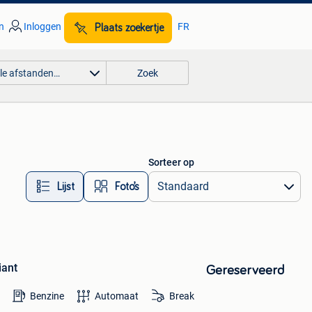
n
Inloggen
FR
Plaats zoekertje
lle afstanden…
Zoek
Sorteer op
Lijst
Foto’s
iant
Gereserveerd
Benzine
Automaat
Break