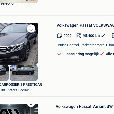
 Selection
Volkswagen Passat VOLKSWAG
Bewaren
2022
95.400
km
in
Mijn
Cruise Control, Parkeercamera, Clima
Favorieten
Financiering mogelijk
Alle
CARROSSERIE PRESTICAR
Sint-Pieters-Leeuw
Volkswagen Passat Variant SW
Bewaren
in