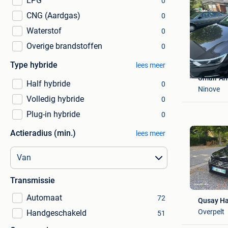
LPG
0
CNG (Aardgas)
0
Waterstof
0
Overige brandstoffen
0
Type hybride
lees meer
Umair A
Half hybride
0
Ninove
Volledig hybride
0
Plug-in hybride
0
Actieradius (min.)
lees meer
Transmissie
Automaat
72
Qusay H
Overpelt
Handgeschakeld
51