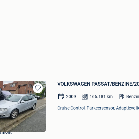
VOLKSWAGEN PASSAT/BENZINE/2
Bewaren
2009
166.181
km
Benzi
in
Mijn
Cruise Control, Parkeersensor, Adaptieve li
Favorieten
hamont