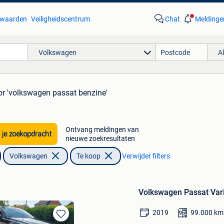
waarden
Veiligheidscentrum
Chat
Meldinge
Volkswagen
A
or 'volkswagen passat benzine'
Ontvang meldingen van
 je zoekopdracht
nieuwe zoekresultaten
Volkswagen
Te koop
Verwijder filters
Volkswagen Passat Var
2019
99.000
km
Bewaren