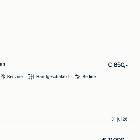
dan
€ 850,-
Benzine
Handgeschakeld
Berline
31 jul 26