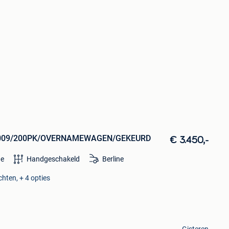
009/200PK/OVERNAMEWAGEN/GEKEURD
€ 3.450,-
ne
Handgeschakeld
Berline
chten, + 4 opties
Gisteren