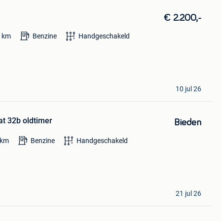
€ 2.200,-
0
km
Benzine
Handgeschakeld
10 jul 26
t 32b oldtimer
Bieden
km
Benzine
Handgeschakeld
21 jul 26