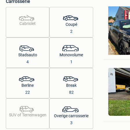
Carrosserie
Cabriolet
Coupé
2
Emrullah
Hoboken
Stadsauto
Monovolume
4
1
Berline
Break
22
82
Jeroen
Ninove
SUV of Terreinwagen
Overige carrosserie
3