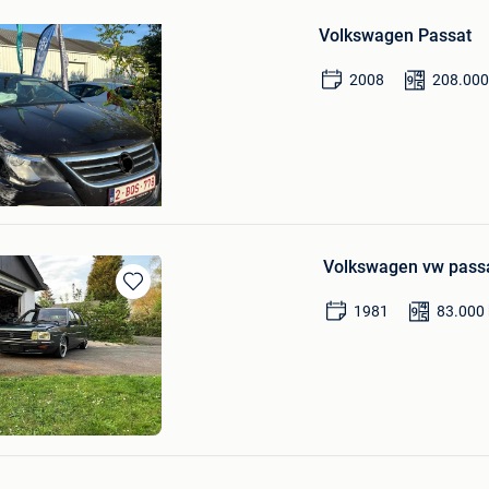
in
Volkswagen Passat
Mijn
Favorieten
2008
208.00
Volkswagen vw passa
Bewaren
1981
83.000
in
Mijn
Favorieten