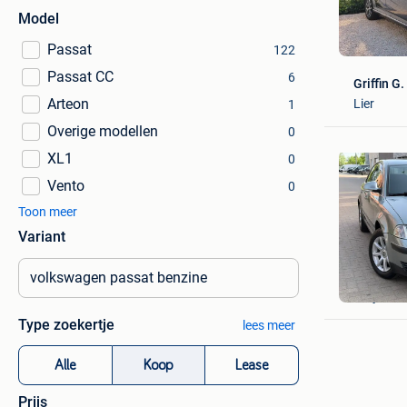
Model
Passat
122
Passat CC
6
Griffin G.
Arteon
Lier
1
Overige modellen
0
XL1
0
Vento
0
Toon meer
Variant
MN Delux
Zwijndre
Type zoekertje
lees meer
Alle
Koop
Lease
Prijs