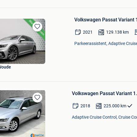
Volkswagen Passat Variant 
2021
129.138
km
Bewaren
in
Parkeerassistent, Adaptive Cruise
Mijn
Favorieten
Woude
Volkswagen Passat Variant 1
Bewaren
2018
225.000
km
in
Mijn
Adaptive Cruise Control, Cruise Co
Favorieten