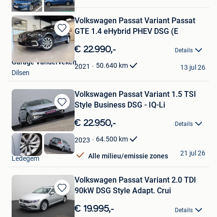
Volkswagen Passat Variant Passat
GTE 1.4 eHybrid PHEV DSG (E
Bewaren
in
€ 22.990,-
Details
Mijn
Garage Vanderveken
Favorieten
50.640
km
2021
13 jul 26
Dilsen
Volkswagen Passat Variant 1.5 TSI
Style Business DSG - IQ-Li
Bewaren
in
€ 22.950,-
Details
Mijn
Favorieten
64.500
km
2023
Vamauto
21 jul 26
Alle milieu/emissie zones
Ledegem
Volkswagen Passat Variant 2.0 TDI
90kW DSG Style Adapt. Crui
Bewaren
in
€ 19.995,-
Details
Mijn