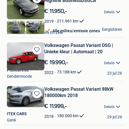
Highline BusinessDSGCA
Bewaren
in
€ 11.950,-
Details
Mijn
Favorieten
211.961
km
2019
Carcity-Lokeren Bv
Eergisteren
Alle milieu/emissie zones
Lokeren+Deel Overmere En Zele
Volkswagen Passat Variant DSG |
Unieke kleur | Automaat | 20
Bewaren
in
€ 19.990,-
Details
Mijn
PlusCars.be
Favorieten
73.188
km
2022
23 jul 26
Dendermonde
Volkswagen Passat Variant 88kW
180000km 2018
Bewaren
in
€ 11.999,-
Details
Mijn
ITEX CARS
Favorieten
180.000
km
2018
29 jul 26
Genk