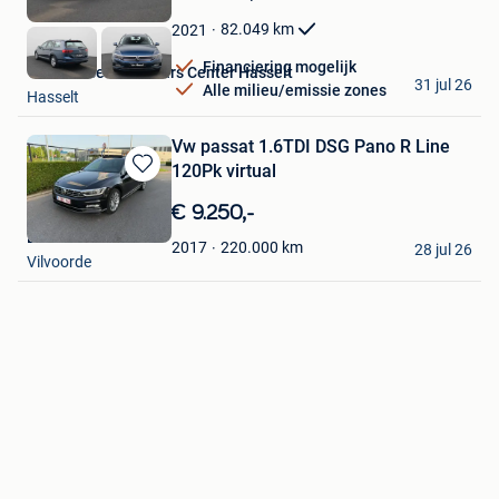
Mijn
Favorieten
82.049
km
2021
Financiering mogelijk
Van Mossel Used Cars Center Hasselt
31 jul 26
Alle milieu/emissie zones
Hasselt
Vw passat 1.6TDI DSG Pano R Line
120Pk virtual
Bewaren
in
€ 9.250,-
Mijn
EGO-CARS
Favorieten
220.000
km
2017
28 jul 26
Vilvoorde