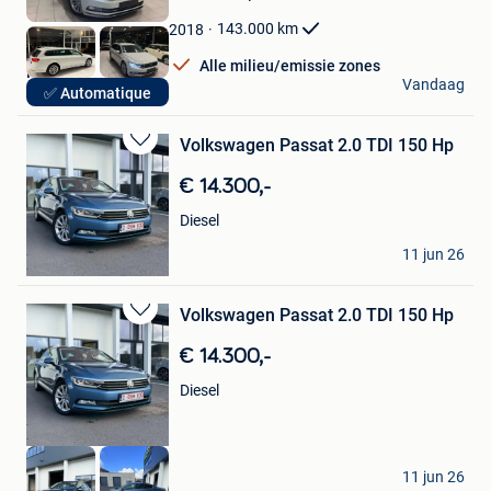
Mijn
Favorieten
143.000
km
2018
Alle milieu/emissie zones
Hak Auto
Vandaag
✅ Automatique
Lendelede
Volkswagen Passat 2.0 TDI 150 Hp
Bewaren
in
€ 14.300,-
Mijn
Favorieten
Diesel
Vlad
11 jun 26
Merchtem
Volkswagen Passat 2.0 TDI 150 Hp
Bewaren
in
€ 14.300,-
Mijn
Favorieten
Diesel
Vlad
11 jun 26
Merchtem