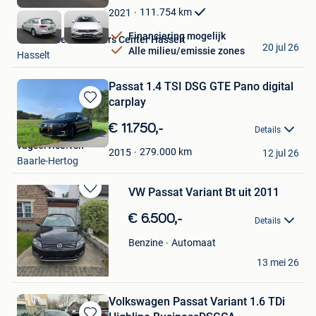
Favorieten
111.754
km
2021
Financiering mogelijk
Van Mossel Used Cars Center Hasselt
20 jul 26
Alle milieu/emissie zones
Hasselt
Passat 1.4 TSI DSG GTE Pano digital
carplay
Bewaren
in
€ 11.750,-
Details
Mijn
vagservice.vsn
Favorieten
279.000
km
2015
12 jul 26
Baarle-Hertog
VW Passat Variant Bt uit 2011
Bewaren
in
€ 6.500,-
Details
Mijn
Favorieten
Automaat
Benzine
Mous Leblanc
13 mei 26
Elsene
Volkswagen Passat Variant 1.6 TDi