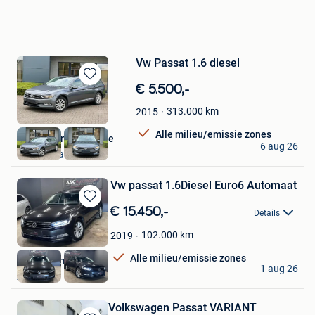
Vw Passat 1.6 diesel
Bewaren
€ 5.500,-
in
313.000
km
2015
Mijn
Favorieten
Alle milieu/emissie zones
Steven van den bosse
6 aug 26
Sint-Niklaas
Vw passat 1.6Diesel Euro6 Automaat
Bewaren
€ 15.450,-
Details
in
Mijn
102.000
km
2019
Favorieten
Alle milieu/emissie zones
A&C Automobile
1 aug 26
Ans
Volkswagen Passat VARIANT