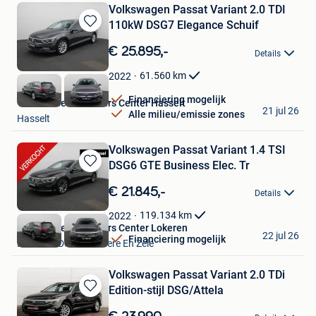
Volkswagen Passat Variant 2.0 TDI
110kW DSG7 Elegance Schuif
Bewaren
in
€ 25.895,-
Details
Mijn
Favorieten
61.560
km
2022
Financiering mogelijk
Van Mossel Used Cars Center Hasselt
21 jul 26
Alle milieu/emissie zones
Hasselt
Volkswagen Passat Variant 1.4 TSI
DSG6 GTE Business Elec. Tr
Bewaren
in
€ 21.845,-
Details
Mijn
Favorieten
119.134
km
2022
Van Mossel Used Cars Center Lokeren
22 jul 26
Financiering mogelijk
Lokeren+Deel Overmere En Zele
Volkswagen Passat Variant 2.0 TDi
Edition-stijl DSG/Attela
Bewaren
in