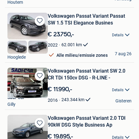
Houtem
Volkswagen Passat Variant Passat
SW 1.5 TSI Elegance Busines
Bewaren
in
€ 23.750,-
Details
Mijn
Favorieten
62.001
km
2022
DP Auto
7 aug 26
Alle milieu/emissie zones
Hooglede
Volkswagen Passat Variant SW 2.0
CR TDi 150cv DSG - R-LINE -
Bewaren
in
€ 11.990,-
Details
Mijn
Sadi-Car
Favorieten
243.344
km
2016
Gisteren
Gilly
Volkswagen Passat Variant 2.0 TDI
90kW DSG Style Business Ap
Bewaren
in
€ 19.895,-
Details