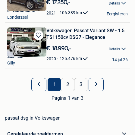
in
€ 17.250,-
Details
Mijn
L - Automobile
Favorieten
106.389
km
2021
Eergisteren
Londerzeel
Volkswagen Passat Variant SW - 1.5
TSI 150cv DSG7 - Elegance
Bewaren
in
€ 18.990,-
Details
Mijn
Sadi-Car
Favorieten
125.476
km
2020
14 jul 26
Gilly
1
2
3
Pagina 1 van 3
passat dsg in Volkswagen
Gerelateerde zoektermen