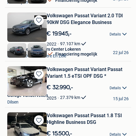
Financiering mogelijk
Antwerpen
Volkswagen Passat Variant 2.0 TDI
90kW DSG Elegance Business
Bewaren
in
€ 19.945,-
Details
Mijn
Favorieten
97.107
km
2022
Van Mossel Used Cars Center Lokeren
22 jul 26
Financiering mogelijk
Lokeren+Deel Overmere En Zele
Volkswagen Passat Variant Passat
Variant 1.5 eTSI OPF DSG *
Bewaren
in
€ 32.990,-
Details
Mijn
Garage Vanderveken
Favorieten
27.379
km
2025
15 jul 26
Dilsen
Volkswagen Passat Passat 1.8 TSI
Highline Business DSG
Bewaren
in
€ 15.500,-
Details