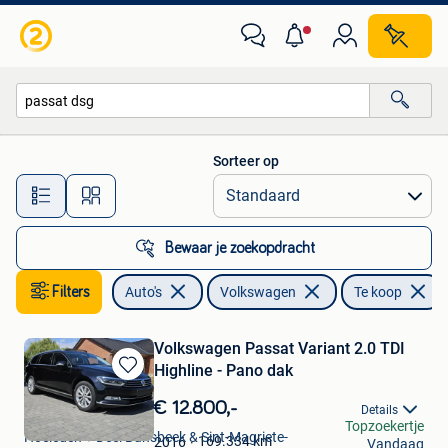
Volkswagen
Sorteer op
Alle afstanden…
Bewaar je zoekopdracht
Filters
Auto's
Volkswagen
Te koop
Volkswagen Passat Variant 2.0 TDI
Highline - Pano dak
Bewaren
in
€ 12.800,-
Details
Wout
Mijn
Topzoekertje
Hoeleden + Deel Bunsbeek & Sint-Magriete-
Favorieten
169.334
km
2016
Vandaag