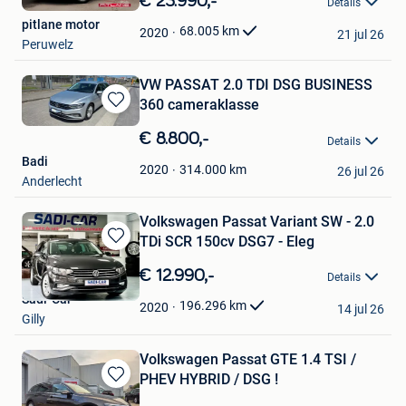
€ 23.990,-
Details
Mijn
pitlane motor
Favorieten
68.005
km
2020
21 jul 26
Peruwelz
VW PASSAT 2.0 TDI DSG BUSINESS
360 cameraklasse
Bewaren
in
€ 8.800,-
Details
Mijn
Badi
Favorieten
314.000
km
2020
26 jul 26
Anderlecht
Volkswagen Passat Variant SW - 2.0
TDi SCR 150cv DSG7 - Eleg
Bewaren
in
€ 12.990,-
Details
Mijn
Sadi-Car
Favorieten
196.296
km
2020
14 jul 26
Gilly
Volkswagen Passat GTE 1.4 TSI /
PHEV HYBRID / DSG !
Bewaren