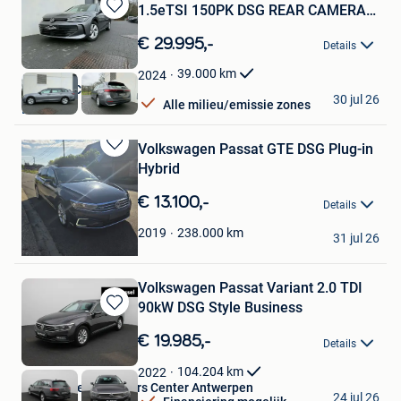
1.5eTSI 150PK DSG REAR CAMERA
Bewaren
APP
in
€ 29.995,-
Details
Mijn
Favorieten
39.000
km
2024
VW-Audi Center
30 jul 26
Alle milieu/emissie zones
Balen
Volkswagen Passat GTE DSG Plug-in
Bewaren
Hybrid
in
Mijn
€ 13.100,-
Details
Favorieten
Fk motors
238.000
km
2019
31 jul 26
Harelbeke
Volkswagen Passat Variant 2.0 TDI
90kW DSG Style Business
Bewaren
in
€ 19.985,-
Details
Mijn
Favorieten
104.204
km
2022
Van Mossel Used Cars Center Antwerpen
24 jul 26