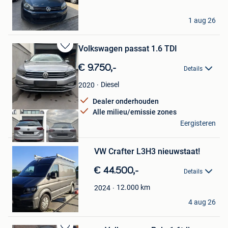
Favorieten
MEYFROS
1 aug 26
Lier
Volkswagen passat 1.6 TDI
Bewaren
in
€ 9.750,-
Details
Mijn
Favorieten
Diesel
2020
Dealer onderhouden
Alle milieu/emissie zones
BT CARS
Eergisteren
Lier
Bewaren
VW Crafter L3H3 nieuwstaat!
in
Mijn
€ 44.500,-
Favorieten
Details
12.000
km
2024
laurie b
4 aug 26
Lier