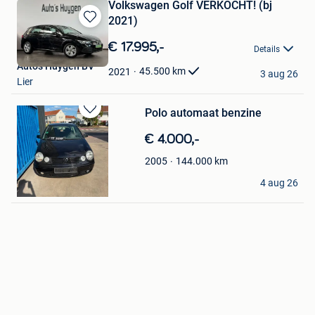
Volkswagen Golf VERKOCHT! (bj
2021)
Bewaren
in
€ 17.995,-
Details
Mijn
Auto's Huygen BV
Favorieten
45.500
km
2021
3 aug 26
Lier
Polo automaat benzine
Bewaren
in
€ 4.000,-
Mijn
Favorieten
144.000
km
2005
Abdulqader Safaa
4 aug 26
Lier