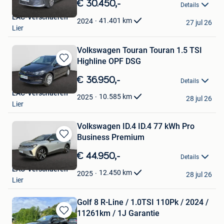
in
€ 30.450,-
Details
Mijn
LAC-Verschaeren
Favorieten
41.401
km
2024
27 jul 26
Lier
Volkswagen Touran Touran 1.5 TSI
Highline OPF DSG
Bewaren
in
€ 36.950,-
Details
Mijn
LAC-Verschaeren
Favorieten
10.585
km
2025
28 jul 26
Lier
Volkswagen ID.4 ID.4 77 kWh Pro
Business Premium
Bewaren
in
€ 44.950,-
Details
Mijn
LAC-Verschaeren
Favorieten
12.450
km
2025
28 jul 26
Lier
Golf 8 R-Line / 1.0TSI 110Pk / 2024 /
11261km / 1J Garantie
Bewaren