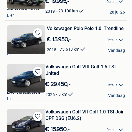
€ 19.995,-
Details
Mijn
Auto's Huygen BV
Favorieten
23.100
km
2019
28 jul 26
Lier
Volkswagen Polo Polo 1.0i Trendline
Bewaren
€ 13.950,-
Details
in
LAC-Verschaeren
Mijn
75.618
km
2018
Vandaag
Lier
Favorieten
Volkswagen Golf VIII Golf 1.5 TSI
United
Bewaren
in
€ 29.450,-
Details
Mijn
LAC-Verschaeren
Favorieten
8
km
2026
Vandaag
Lier
Volkswagen Golf VII Golf 1.0 TSI Join
OPF DSG (EU6.2)
Bewaren
in
€ 15.950,-
Details