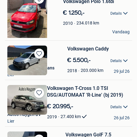
Volkswagen Polo 1.6tdi
Bewaren
in
€ 1.250,-
Details
Mijn
Favorieten
234.018
km
2010
Rindert
Vandaag
Lier
Volkswagen Caddy
Bewaren
€ 5.500,-
Details
in
Autohandel Castermans
Mijn
203.000
km
2018
29 jul 26
Lier
Favorieten
Volkswagen T-Cross 1.0 TSI
DSG/AUTOMAAT 'R-Line' (bj 2019)
Bewaren
in
€ 20.995,-
Details
Mijn
Auto's Huygen BV
Favorieten
27.400
km
2019
26 jul 26
Lier
Volkswagen GolF 7.5