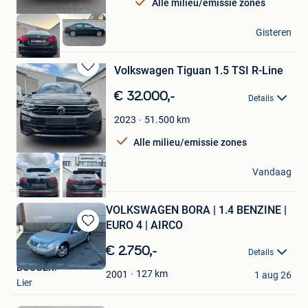
Alle milieu/emissie zones
BT CARS
Gisteren
Lier
Volkswagen Tiguan 1.5 TSI R-Line
Bewaren
in
€ 32.000,-
Details
Mijn
Favorieten
51.500
km
2023
Alle milieu/emissie zones
BT CARS
Vandaag
Lier
VOLKSWAGEN BORA | 1.4 BENZINE |
EURO 4 | AIRCO
Bewaren
in
€ 2.750,-
Details
Mijn
BOUGER!
Favorieten
127
km
2001
1 aug 26
Lier