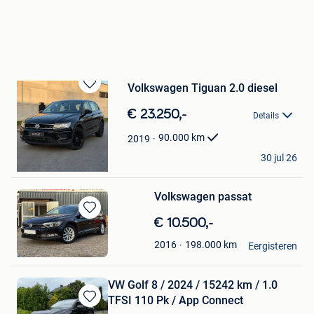
Volkswagen Tiguan 2.0 diesel
Bewaren
in
€ 23.250,-
Details
Mijn
Favorieten
90.000
km
2019
SM-Cars
30 jul 26
Lier
Volkswagen passat
Bewaren
€ 10.500,-
in
morina
198.000
km
2016
Mijn
Eergisteren
Lier
Favorieten
VW Golf 8 / 2024 / 15242 km / 1.0
TFSI 110 Pk / App Connect
Bewaren