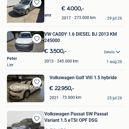
Bewaren
€ 4.000,-
in
Autohandel Castermans
273.000
km
2017
Mijn
29 jul 26
Lier
Favorieten
VW CADDY 1.6 DIESEL BJ 2013 KM
245000
Bewaren
in
€ 3.500,-
Details
Mijn
Peter
Favorieten
245.000
km
2013
1 aug 26
Lier
Volkswagen Golf VIII 1.5 hybride
Bewaren
€ 22.950,-
in
SM-Cars
73.000
km
2021
Mijn
25 jul 26
Lier
Favorieten
Volkswagen Passat SW Passat
Variant 1.5 eTSI OPF DSG
Bewaren