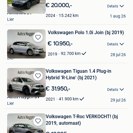
in
€ 20.000,-
Details
Mijn
Airmotors BV
Favorieten
15.242
km
2024
1 aug 26
Lier
Volkswagen Polo 1.0i Join (bj 2019)
Bewaren
€ 10.950,-
Details
in
Auto's Huygen BV
Mijn
92.700
km
2019
28 jul 26
Lier
Favorieten
Volkswagen Tiguan 1.4 Plug-in
Hybrid 'R-Line' (bj 2021)
Bewaren
in
€ 31.950,-
Details
Mijn
Auto's Huygen BV
Favorieten
41.900
km
2021
29 jul 26
Lier
Volkswagen T-Roc VERKOCHT! (bj
2019, automaat)
Bewaren
in