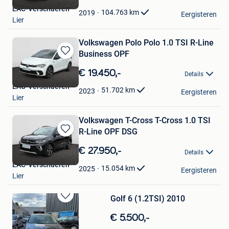
Mijn
LAC-Verschaeren
Favorieten
104.763
km
2019
Eergisteren
Lier
Volkswagen Polo Polo 1.0 TSI R-Line
Business OPF
Bewaren
in
€ 19.450,-
Details
Mijn
LAC-Verschaeren
Favorieten
51.702
km
2023
Eergisteren
Lier
Volkswagen T-Cross T-Cross 1.0 TSI
R-Line OPF DSG
Bewaren
in
€ 27.950,-
Details
Mijn
LAC-Verschaeren
Favorieten
15.054
km
2025
Eergisteren
Lier
Golf 6 (1.2TSI) 2010
Bewaren
in
€ 5.500,-
Mijn