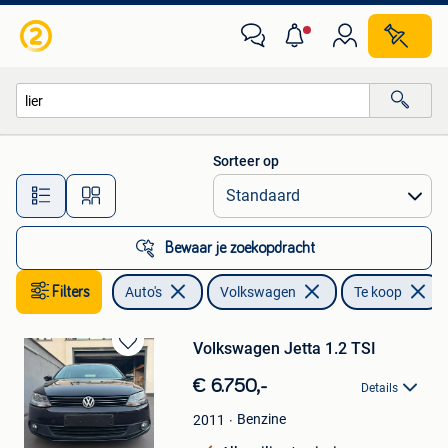
Volkswagen
Sorteer op
Alle afstanden…
Bewaar je zoekopdracht
Filters
Auto's
Volkswagen
Te koop
Volkswagen Jetta 1.2 TSI
Bewaren
in
€ 6.750,-
Details
Mijn
Favorieten
Benzine
2011