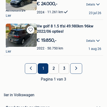
in
€ 24.000,-
Details
Mijn
Airmotors BV
Favorieten
11.261
km
2024
23 jul 26
Lier
Vw golf 8 1.5 tfsi 49.980km 96kw
2022/06 opties!
Bewaren
in
€ 19.850,-
Details
Mijn
D.
Favorieten
50.750
km
2022
1 aug 26
Lier
1
2
3
Pagina 1 van 3
lier in Volkswagen