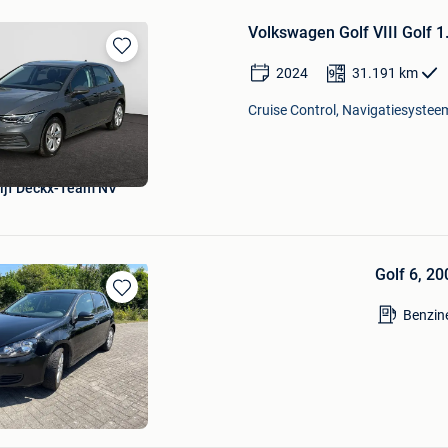
Volkswagen Golf VIII Golf 
Bewaren
2024
31.191
km
in
Mijn
Cruise Control, Navigatiesysteem
Favorieten
ijf Deckx-Team NV
Golf 6, 20
Bewaren
Benzin
in
Mijn
Favorieten