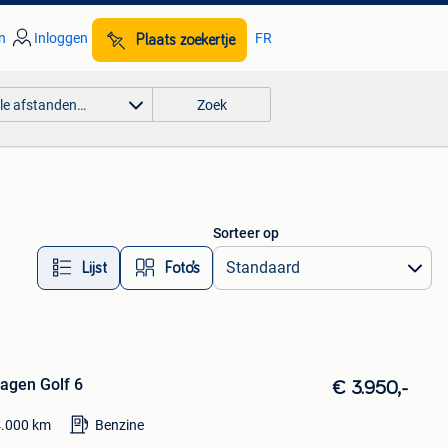
n
Inloggen
FR
Plaats zoekertje
lle afstanden…
Zoek
Sorteer op
Lijst
Foto’s
agen Golf 6
€ 3.950,-
.000
km
Benzine