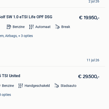
2 jul 26
Golf SW 1.0 eTSI Life OPF DSG
€ 19.950,-
Benzine
Automaat
Break
em, Airbags, + 3 opties
11 jul 26
5 TSI United
€ 29.500,-
Benzine
Handgeschakeld
Stadsauto
3 opties