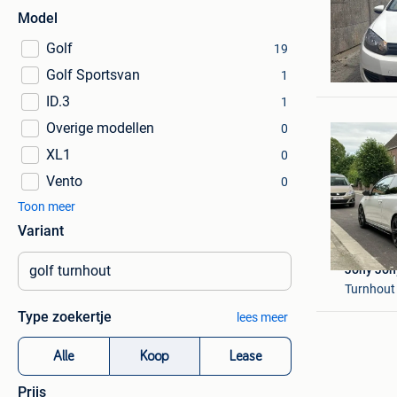
Model
Golf
19
Hazem Al
Golf Sportsvan
Turnhout
1
ID.3
1
Overige modellen
0
XL1
0
Vento
0
Toon meer
Variant
Jony Jon
Turnhout
Type zoekertje
lees meer
Alle
Koop
Lease
Prijs