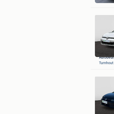
Turnhout
Autobedr
Turnhout