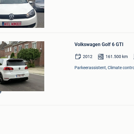
jurf
Bewaren
in
Volkswagen Golf 6 GTI
Mijn
Favorieten
2012
161.500
km
Parkeerassistent, Climate contro
y