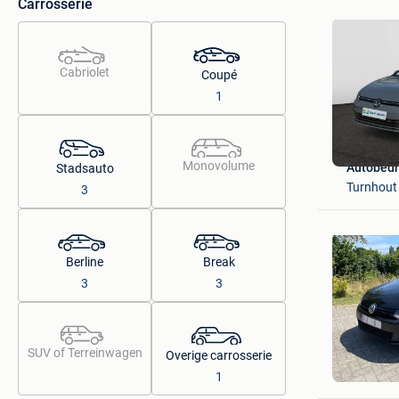
Carrosserie
Cabriolet
Coupé
1
Monovolume
Autobedr
Stadsauto
Turnhout
3
Berline
Break
3
3
SUV of Terreinwagen
Overige carrosserie
M.Post
Turnhout
1