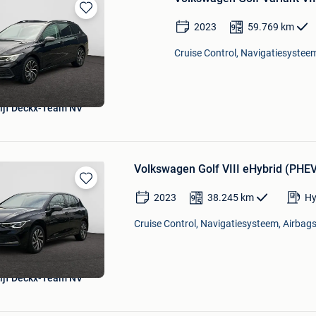
Bewaren
2023
59.769
km
in
Mijn
Cruise Control, Navigatiesysteem
Favorieten
ijf Deckx-Team NV
Volkswagen Golf VIII eHybrid (PHEV)
Bewaren
2023
38.245
km
Hy
in
Mijn
Cruise Control, Navigatiesysteem, Airbags,
Favorieten
ijf Deckx-Team NV