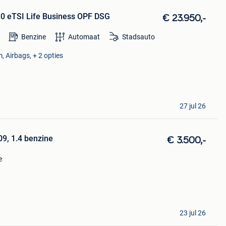
1.0 eTSI Life Business OPF DSG
€ 23.950,-
Benzine
Automaat
Stadsauto
, Airbags, + 2 opties
27 jul 26
09, 1.4 benzine
€ 3.500,-
e
23 jul 26