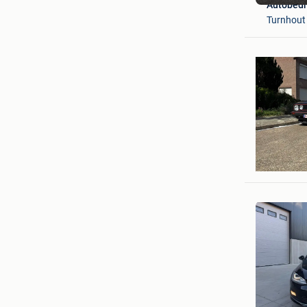
Autobedr
Turnhout
Jonas L
Turnhout
Razvan D