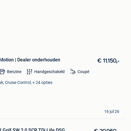
4Motion | Dealer onderhouden
€ 11.150,-
Benzine
Handgeschakeld
Coupé
k, Cruise Control, + 24 opties
16 jul 26
I Golf SW 2.0 SCR TDi Life DSG