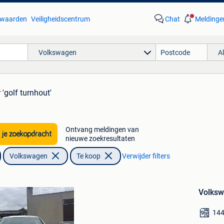
waarden
Veiligheidscentrum
Chat
Meldinge
Volkswagen
A
 'golf turnhout'
Ontvang meldingen van
 je zoekopdracht
nieuwe zoekresultaten
Volkswagen
Te koop
Verwijder filters
Bewaren
in
Volksw
Mijn
Favorieten
144