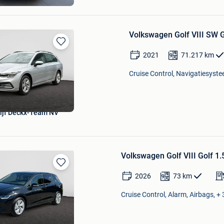
Volkswagen Golf VIII SW 
Bewaren
2021
71.217
km
in
Mijn
Cruise Control, Navigatiesyste
Favorieten
ijf Deckx-Team NV
Volkswagen Golf VIII Golf 1.
Bewaren
2026
73
km
in
Mijn
Cruise Control, Alarm, Airbags, + 
Favorieten