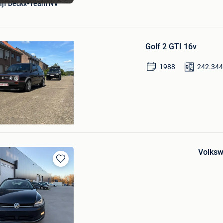
ijf Deckx-Team NV
Bewaren
in
Golf 2 GTI 16v
Mijn
Favorieten
1988
242.34
auwers
Volksw
Bewaren
in
Mijn
Favorieten
imian