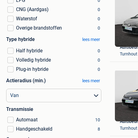
LPG
0
CNG (Aardgas)
0
Waterstof
0
Overige brandstoffen
0
Type hybride
lees meer
Autobedr
Half hybride
0
Turnhout
Volledig hybride
0
Plug-in hybride
0
Actieradius (min.)
lees meer
Transmissie
Automaat
10
Autobedr
Turnhout
Handgeschakeld
8