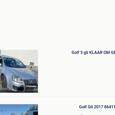
Bewaren
in
Mijn
Favorieten
Golf 5 gti KLAAR OM
ni
ht
Bewaren
in
Golf Gti 2017 8641
Mijn
Favorieten