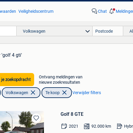
waarden
Veiligheidscentrum
Chat
Meldinge
Volkswagen
A
 'golf 4 gti'
Ontvang meldingen van
 je zoekopdracht
nieuwe zoekresultaten
Volkswagen
Te koop
Verwijder filters
Golf 8 GTE
Bewaren
2021
92.000
km
Hybr
in