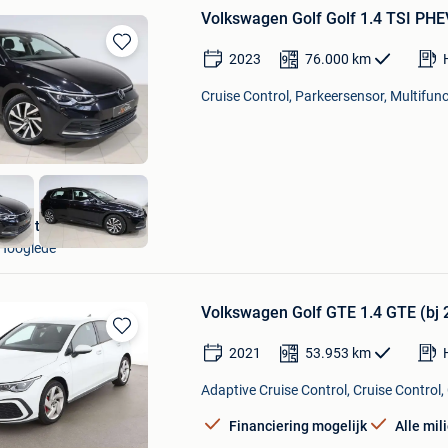
Volkswagen Golf Golf 1.4 TSI PHE
2023
76.000
km
Bewaren
in
Cruise Control, Parkeersensor, Multifunc
Mijn
Favorieten
DP Auto
Hooglede
Volkswagen Golf GTE 1.4 GTE (bj 
Bewaren
2021
53.953
km
in
Mijn
Adaptive Cruise Control, Cruise Control, 
Favorieten
Financiering mogelijk
Alle mi