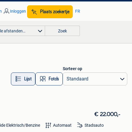
n
Inloggen
FR
Plaats zoekertje
lle afstanden…
Zoek
Sorteer op
Lijst
Foto’s
€ 22.000,-
ide Elektrisch/Benzine
Automaat
Stadsauto