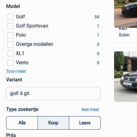
Model
Golf
94
Golf Sportsvan
1
Kurt
Polo
Balen
1
Overige modellen
0
XL1
0
Vento
0
Toon meer
Variant
Martin M
Sint-Lam
Type zoekertje
lees meer
Alle
Koop
Lease
Prijs