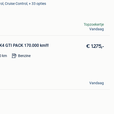
l, Cruise Control, + 33 opties
Topzoekertje
Vandaag
4 GTI PACK 170.000 km!!!
€ 1.275,-
0
km
Benzine
Vandaag