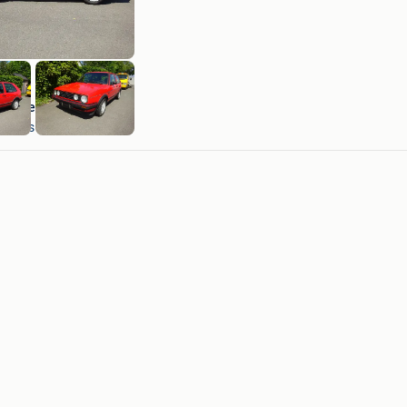
Huguesv
Thines