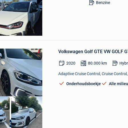
Benzine
q5e
Bewaren
in
Volkswagen Golf GTE VW GOLF GT
Mijn
Favorieten
2020
80.000
km
Hybr
Adaptive Cruise Control, Cruise Control,
Onderhoudsboekje
Alle milie
STE EIGENAAR