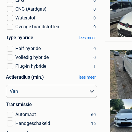
LPG
0
CNG (Aardgas)
0
Waterstof
0
Overige brandstoffen
0
72du4tq
Diegem
Type hybride
lees meer
Half hybride
0
Volledig hybride
0
Plug-in hybride
1
Actieradius (min.)
lees meer
Transmissie
Automaat
60
Handgeschakeld
16
MCS
1