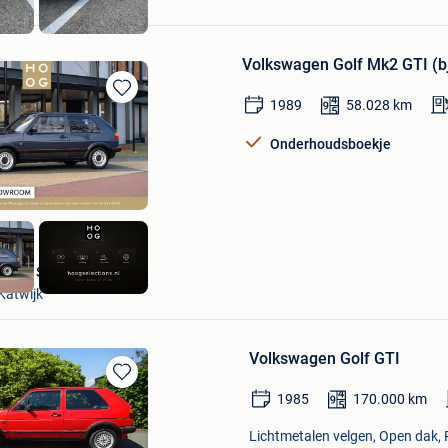
Volkswagen Golf Mk2 GTI (b
1989
58.028
km
Bewaren
in
Mijn
Onderhoudsboekje
Favorieten
HooG Selections
Katwijk
Volkswagen Golf GTI
Bewaren
1985
170.000
km
in
Mijn
Lichtmetalen velgen, Open dak,
Favorieten