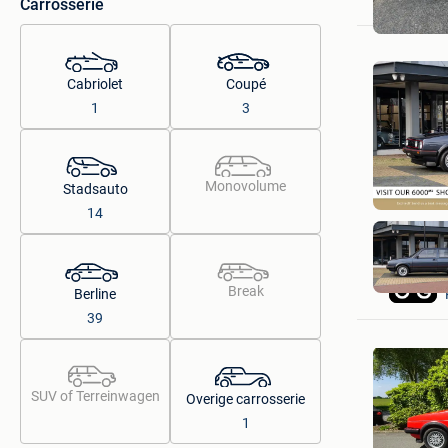
Berchem
Carrosserie
Cabriolet
Coupé
1
3
Monovolume
Stadsauto
14
Break
Berline
39
SUV of Terreinwagen
Overige carrosserie
1