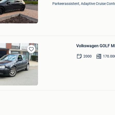
Mijn
Parkeerassistent, Adaptive Cruise Contro
Favorieten
Volkswagen GOLF MK
Bewaren
2000
170.00
in
Mijn
Favorieten
athys
brechts-Woluwe