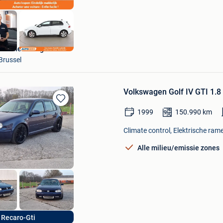
Autohero België
Brussel
Volkswagen Golf IV GTI 1.8 
Bewaren
1999
150.990
km
in
Mijn
Climate control, Elektrische rame
Favorieten
Alle milieu/emissie zones
Ek Car's
Recaro-Gti