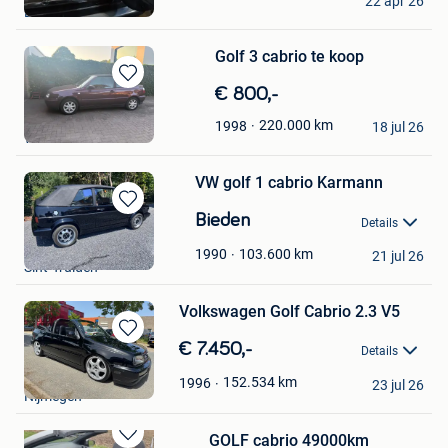
Mijn
22 apr 26
Deurne
Favorieten
Golf 3 cabrio te koop
Bewaren
€ 800,-
in
Sven g
220.000
km
1998
Mijn
18 jul 26
Wuustwezel
Favorieten
VW golf 1 cabrio Karmann
Bewaren
Bieden
Details
in
Jelle
Mijn
103.600
km
1990
21 jul 26
Sint-Truiden
Favorieten
Volkswagen Golf Cabrio 2.3 V5
Bewaren
€ 7.450,-
Details
in
Luc
Mijn
152.534
km
1996
23 jul 26
Nijmegen
Favorieten
GOLF cabrio 49000km