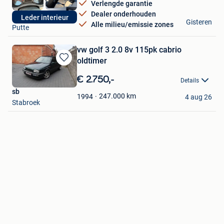
Verlengde garantie
Dealer onderhouden
geert
Leder interieur
Gisteren
Alle milieu/emissie zones
Putte
vw golf 3 2.0 8v 115pk cabrio
oldtimer
Bewaren
in
€ 2.750,-
Details
Mijn
sb
Favorieten
247.000
km
1994
4 aug 26
Stabroek