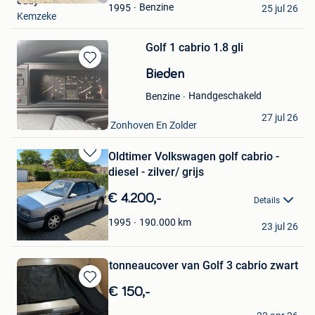
eddy
Favorieten
Benzine
1995
25 jul 26
Kemzeke
Golf 1 cabrio 1.8 gli
Bewaren
Bieden
in
Mijn
Handgeschakeld
Benzine
Favorieten
David
27 jul 26
Houthalen+ Deel Van Zonhoven En Zolder
Oldtimer Volkswagen golf cabrio -
Bewaren
diesel - zilver/ grijs
in
Mijn
€ 4.200,-
Details
Favorieten
Tom Van de Paar
190.000
km
1995
23 jul 26
Lommel
tonneaucover van Golf 3 cabrio zwart
Bewaren
€ 150,-
in
ivo vangelabbeek