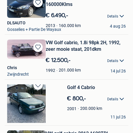
160000Klms
Bewaren
in
€ 6.490,-
Details
Mijn
DLSAUTO
Favorieten
160.000
km
2013
4 aug 26
Gosselies + Partie De Wayaux
VW Golf cabrio, 1.8i 98pk 2H, 1992,
zeer mooie staat, 201dkm
Bewaren
in
€ 12.500,-
Details
Mijn
Chris
Favorieten
201.000
km
1992
14 jul 26
Zwijndrecht
Golf 4 Cabrio
Bewaren
in
€ 800,-
Details
Mijn
Favorieten
200.000
km
2001
RéVo Amnezz
11 jul 26
Dinant