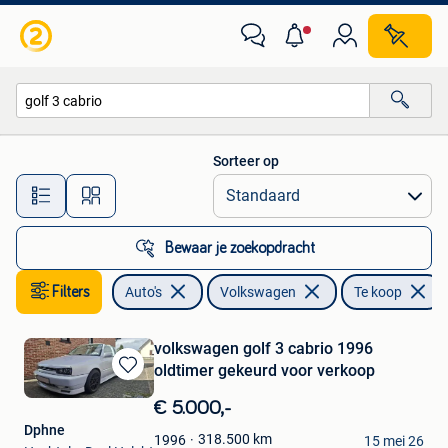
Volkswagen
Sorteer op
Alle afstanden…
Bewaar je zoekopdracht
Filters
Auto's
Volkswagen
Te koop
volkswagen golf 3 cabrio 1996
oldtimer gekeurd voor verkoop
Bewaren
in
€ 5.000,-
Mijn
Dphne
Favorieten
318.500
km
1996
15 mei 26