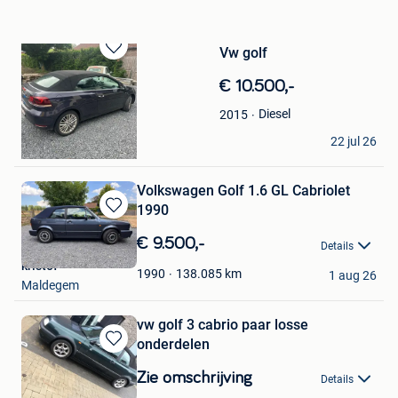
Vw golf
Bewaren
in
€ 10.500,-
Mijn
Favorieten
Diesel
2015
mario
22 jul 26
Lanaken
Volkswagen Golf 1.6 GL Cabriolet
1990
Bewaren
in
€ 9.500,-
Details
Mijn
kristof
Favorieten
138.085
km
1990
1 aug 26
Maldegem
vw golf 3 cabrio paar losse
onderdelen
Bewaren
in
Zie omschrijving
Details
Mijn