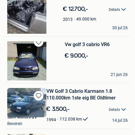
Bewaren
in
€ 12.700,-
Details
Mijn
Favorieten
49.000
km
2013
mepper
30 jul 26
Hekelgem
Vw golf 3 cabrio VR6
Bewaren
in
€ 9.000,-
Mijn
Favorieten
christophe
21 jun 26
Denderleeuw
VW Golf 3 Cabrio Karmann 1.8
110.000km 1ste eig BE Oldtimer
Bewaren
in
€ 3.500,-
Details
Mijn
Sam-Motors BV
Favorieten
112.038
km
1994
14 jul 26
Beveren