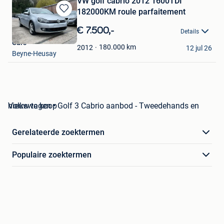
VW golf cabrio 2012 1600TDI
182000KM roule parfaitement
Bewaren
in
€ 7.500,-
Details
Mijn
Cars
Favorieten
180.000
km
2012
12 jul 26
Beyne-Heusay
Volkswagen • Golf 3 Cabrio aanbod - Tweedehands en nieuw te koop
Gerelateerde zoektermen
Populaire zoektermen