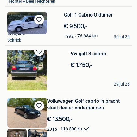
Hechtel + Deel Helchteren
Golf 1 Cabrio Oldtimer
Bewaren
€ 9.500,-
in
Dieltjens
76.684
km
1992
Mijn
30 jul 26
Schriek
Favorieten
Vw golf 3 cabrio
Bewaren
in
€ 1.750,-
Mijn
Favorieten
D
29 jul 26
Heist-Op-Den-Berg
Volkswagen Golf cabrio in pracht
staat dealer onderhouden
Bewaren
in
€ 13.500,-
Mijn
Favorieten
116.500
km
2015