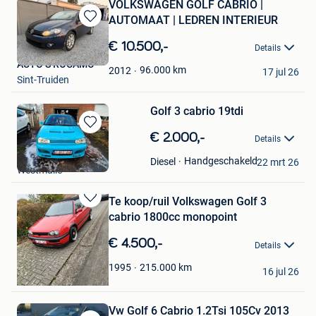
VOLKSWAGEN GOLF CABRIO |
AUTOMAAT | LEDREN INTERIEUR
Bewaren
in
€ 10.500,-
Details
Mijn
AUTO’S ROCAMO
Favorieten
96.000
km
2012
17 jul 26
Sint-Truiden
Golf 3 cabrio 19tdi
Bewaren
€ 2.000,-
Details
in
Caroline
Mijn
Handgeschakeld
Diesel
22 mrt 26
Westmalle
Favorieten
Te koop/ruil Volkswagen Golf 3
Bewaren
cabrio 1800cc monopoint
in
Mijn
€ 4.500,-
Details
Favorieten
bjorn vsp
215.000
km
1995
16 jul 26
Bilzen
Vw Golf 6 Cabrio 1.2Tsi 105Cv 2013