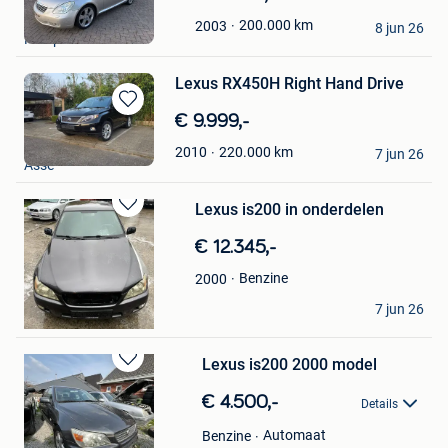
in
Mop
200.000
km
2003
Mijn
8 jun 26
Kampenhout
Favorieten
Lexus RX450H Right Hand Drive
Bewaren
€ 9.999,-
in
Litmit
220.000
km
2010
Mijn
7 jun 26
Asse
Favorieten
Lexus is200 in onderdelen
Bewaren
in
€ 12.345,-
Mijn
Favorieten
Benzine
2000
K.H
7 jun 26
Linter-Drieslinter
Lexus is200 2000 model
Bewaren
in
€ 4.500,-
Details
Mijn
Favorieten
Automaat
Benzine