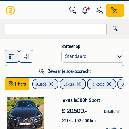
Lexus
Sorteer op
Alle afstanden…
Bewaar je zoekopdracht
Filters
Auto's
Lexus
Te koop
Ben
Bewaren
in
Mijn
lexus is300h Sport
Favorieten
€ 20.500,-
Details
192.000
km
2014
Elien vdv