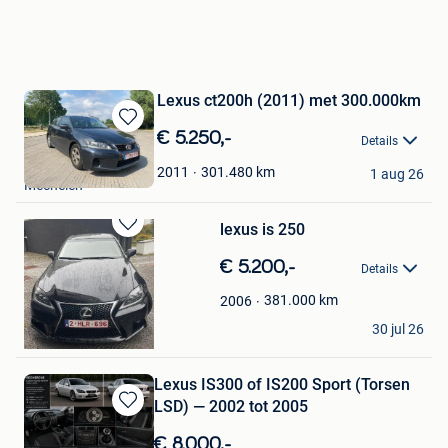
Lexus ct200h (2011) met 300.000km
Bewaren
€ 5.250,-
Details
in
TimBuhck
Mijn
301.480
km
2011
1 aug 26
Mechelen
Favorieten
lexus is 250
Bewaren
in
€ 5.200,-
Details
Mijn
Favorieten
381.000
km
2006
MATBOK Spartacus
30 jul 26
Saint-Nicolas
Lexus IS300 of IS200 Sport (Torsen
LSD) — 2002 tot 2005
Bewaren
in
€ 8.000,-