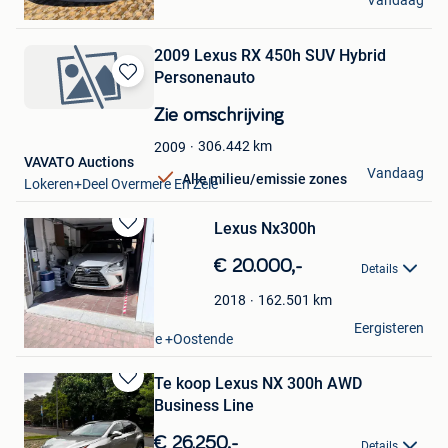
Vandaag
Menen
2009 Lexus RX 450h SUV Hybrid
Personenauto
Bewaren
in
Zie omschrijving
Mijn
Favorieten
306.442
km
2009
VAVATO Auctions
Vandaag
Alle milieu/emissie zones
Lokeren+Deel Overmere En Zele
Lexus Nx300h
Bewaren
in
€ 20.000,-
Details
Mijn
Favorieten
162.501
km
2018
Shinjaa Bor
Eergisteren
Oostende Zandvoorde +Oostende
Te koop Lexus NX 300h AWD
Bewaren
Business Line
in
Mijn
€ 26.250,-
Details