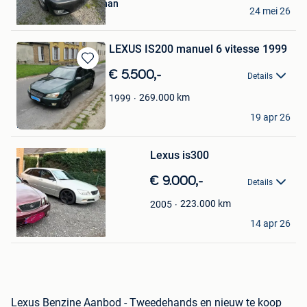
Mohammed kashi Khan
24 mei 26
Gent
LEXUS IS200 manuel 6 vitesse 1999
Bewaren
€ 5.500,-
Details
in
Mijn
269.000
km
1999
Favorieten
mikha77
19 apr 26
Paris
Bewaren
in
Mijn
Lexus is300
Favorieten
€ 9.000,-
Details
223.000
km
2005
Bita Zaile
14 apr 26
Quievrain
Lexus Benzine Aanbod - Tweedehands en nieuw te koop