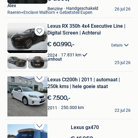
Mijn
Alex
Favorieten
Handgeschakeld
Benzine
26 jul 26
Raeren+Enclave Walhorn + Gebietsteil Eupen
Lexus RX 350h 4x4 Executive Line |
Digital Screen | Achterui
Bewaren
in
€ 60.990,-
Details
Mijn
Favorieten
17.831
km
2024
Hedin Automotive Turnhout
25 jul 26
Turnhout
Lexus Ct200h | 2011 | automaat |
Bewaren
250k kms | hele goeie staat
in
Mijn
€ 7.500,-
Favorieten
sami
250.000
km
2011
22 jul 26
Brugge
Lexus gx470
Bewaren
in