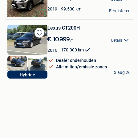
Favorieten
Daniel
99.500
km
2019
Eergisteren
Berchem
Lexus CT200H
Bewaren
€ 10.999,-
Details
in
Mijn
170.000
km
2016
Favorieten
Dealer onderhouden
Alle milieu/emissie zones
Autobedrijf BOCA
3 aug 26
Hybride
Waasmunster