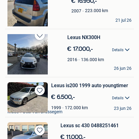
€ 16.950,-
Mijn
Favorieten
223.000
km
2007
van der linde
21 jul 26
oostvoorne
Lexus NX300H
Bewaren
in
€ 17.000,-
Details
Mijn
Favorieten
136.000
km
2016
nnnnn
26 jun 26
Deurne
Lexus is200 1999 auto youngtimer
Bewaren
€ 6.500,-
Details
in
yk
Mijn
172.000
km
1999
23 jun 26
Meise + Deel Van Brussegem
Favorieten
Lexus sc 430 0488251461
Bewaren
€ 11.000,-