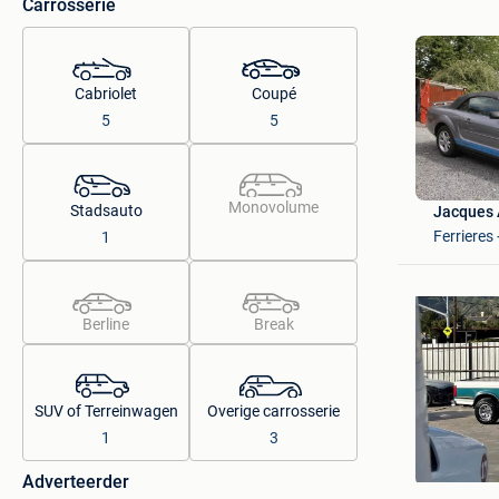
Carrosserie
Cabriolet
Coupé
5
5
Monovolume
Stadsauto
Jacques
Ferrieres
1
Berline
Break
SUV of Terreinwagen
Overige carrosserie
1
3
Californi
Westerlo
Adverteerder