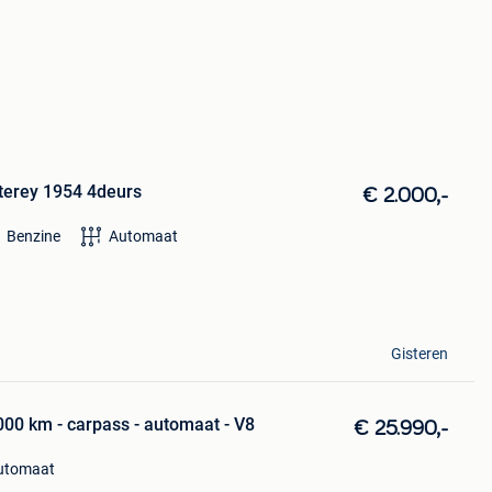
erey 1954 4deurs
€ 2.000,-
Benzine
Automaat
Gisteren
000 km - carpass - automaat - V8
€ 25.990,-
utomaat