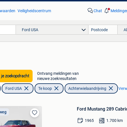
waarden
Veiligheidscentrum
Chat
Meldinge
Ford USA
A
Ontvang meldingen van
 je zoekopdracht
nieuwe zoekresultaten
Ford USA
Te koop
Achterwielaandrijving
Verwi
Ford Mustang 289 Cabrio
 weg
Bewaren
1965
1.700
km
in