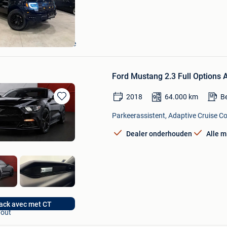
Mijn
Favorieten
ORS
 Zandvoorde +Oostende
Ford Mustang 2.3 Full Option
2018
64.000
km
B
Bewaren
in
Parkeerassistent, Adaptive Cruise Con
Mijn
Favorieten
Dealer onderhouden
Alle m
Drive
ck avec met CT
out