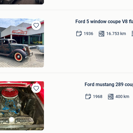
e+Deel Zwijnaarde
Ford 5 window coupe V8 f
Bewaren
1936
16.753
km
in
Mijn
Favorieten
a Import
Ford mustang 289 cou
Bewaren
1968
400
km
in
Mijn
Favorieten
oen
 Deel Kluisbergen