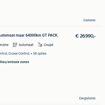
Gisteren
s Automaat maar 64000km GT PACK.
€ 26.990,-
enzine
Automaat
Coupé
trol, Cruise Control, + 58 opties
ilieu/emissie zones
Eergisteren