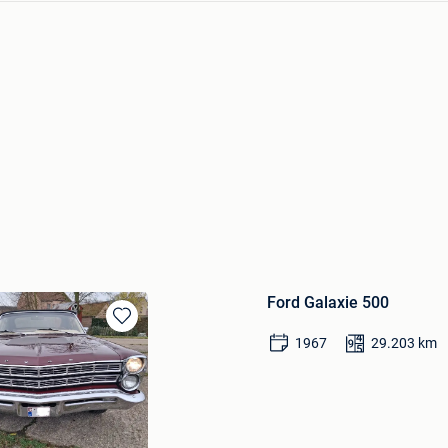
Ford Galaxie 500
Bewaren
1967
29.203
km
in
Mijn
Favorieten
wennen