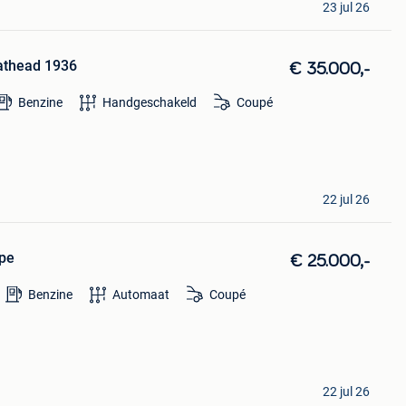
23 jul 26
lathead 1936
€ 35.000,-
Benzine
Handgeschakeld
Coupé
22 jul 26
pe
€ 25.000,-
Benzine
Automaat
Coupé
22 jul 26