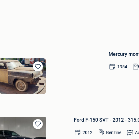
Mercury mont
1954
Bewaren
in
Mijn
Favorieten
Ford F-150 SVT - 2012 - 315.
Bewaren
2012
Benzine
A
in