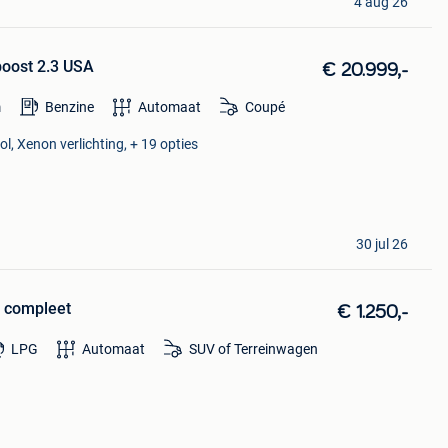
4 aug 26
oost 2.3 USA
€ 20.999,-
m
Benzine
Automaat
Coupé
ol, Xenon verlichting, + 19 opties
30 jul 26
f compleet
€ 1.250,-
LPG
Automaat
SUV of Terreinwagen