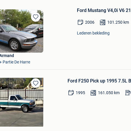
Ford Mustang V4,0i V6 2
2006
101.250
km
Bewaren
in
Lederen bekleding
Mijn
Favorieten
 Armand
 + Partie De Harre
Ford F250 Pick up 1995 7.5L 
Bewaren
1995
161.050
km
in
Mijn
Favorieten
a Import