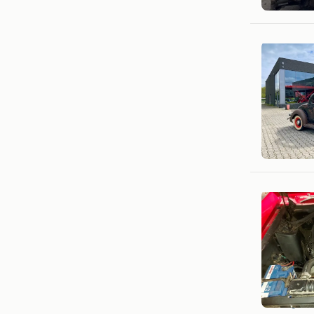
Merelbek
Californi
Westerlo
Pascal B
Avelgem&