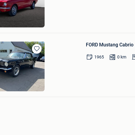
Mijn
Favorieten
pateri
re
FORD Mustang Cabrio 
Bewaren
1965
0
km
in
Mijn
Favorieten
EL
e