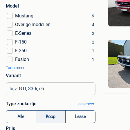
Model
Mustang
9
Sandro S
Overige modellen
La Louvie
4
E-Series
2
F-150
2
F-250
1
Fusion
1
Toon meer
Variant
YVES NO
Soumagn
Type zoekertje
lees meer
Alle
Koop
Lease
Prijs