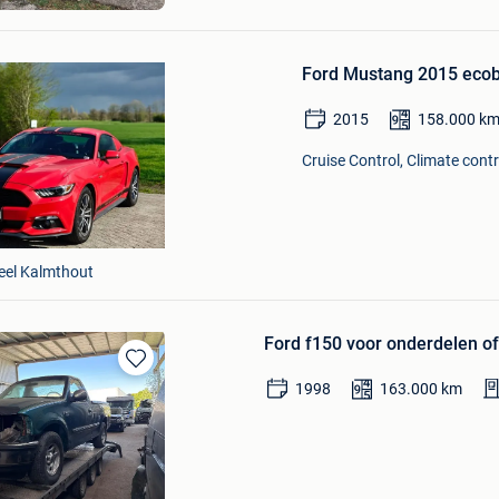
Bewaren
in
Ford Mustang 2015 ecob
Mijn
Favorieten
2015
158.000
k
Cruise Control, Climate contr
eel Kalmthout
Ford f150 voor onderdelen o
Bewaren
1998
163.000
km
in
Mijn
Favorieten