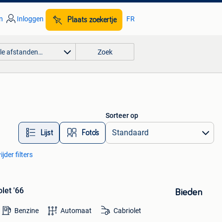
n
Inloggen
FR
Plaats zoekertje
lle afstanden…
Zoek
Sorteer op
Lijst
Foto’s
jder filters
let '66
Bieden
Benzine
Automaat
Cabriolet