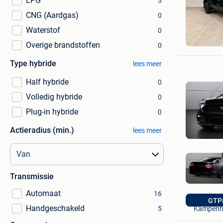
LPG
3
CNG (Aardgas)
0
Waterstof
0
PB MOT
Oostende
Overige brandstoffen
0
Type hybride
lees meer
Half hybride
0
Volledig hybride
0
Plug-in hybride
0
Actieradius (min.)
lees meer
Transmissie
Automaat
16
Blessed 
GTPa
Handgeschakeld
Kampenh
5