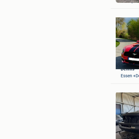
Kuringen
Dennis
Essen +D
kenneth