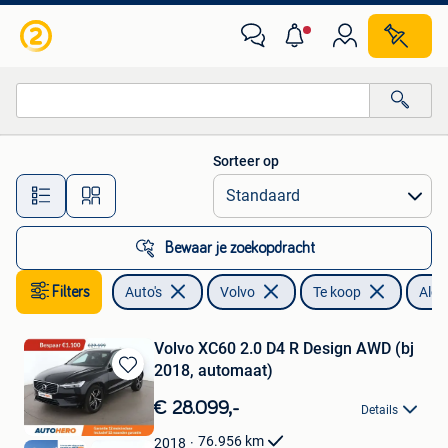
Volvo
Sorteer op
Alle afstanden…
Bewaar je zoekopdracht
Filters
Auto's
Volvo
Te koop
Alca
Volvo XC60 2.0 D4 R Design AWD (bj
2018, automaat)
Bewaren
in
€ 28.099,-
Details
Mijn
Favorieten
76.956
km
2018