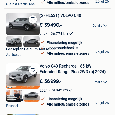
25 jul 26
Alle milieu/emissie zones
Glain & Partie Ans
(2FHL531) VOLVO C40
Bewaren
€ 39.490,-
Details
in
Mijn
26.774
km
2024
Favorieten
Financiering mogelijk
Onderhoudsboekje
Leaseplan Belgium Aartselaar
25 jul 26
Alle milieu/emissie zones
Aartselaar
Volvo C40 Recharge 185 kW
Extended Range Plus 2WD (bj 2024)
Bewaren
in
€ 36.999,-
Details
Mijn
Favorieten
79.842
km
2024
Financiering mogelijk
Autohero België
23 jul 26
Alle milieu/emissie zones
Brussel