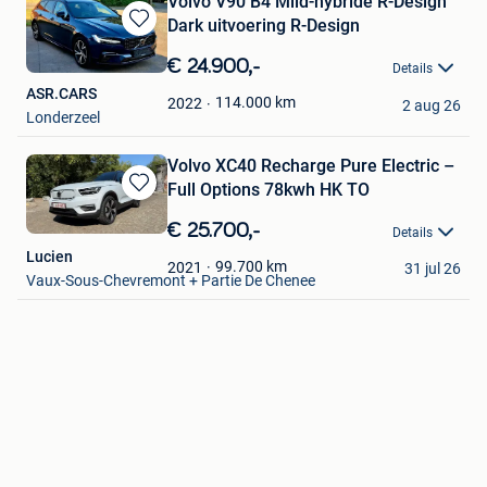
Volvo V90 B4 Mild-hybride R-Design
Dark uitvoering R-Design
Bewaren
in
€ 24.900,-
Details
Mijn
ASR.CARS
Favorieten
114.000
km
2022
2 aug 26
Londerzeel
Volvo XC40 Recharge Pure Electric –
Full Options 78kwh HK TO
Bewaren
in
€ 25.700,-
Details
Mijn
Lucien
Favorieten
99.700
km
2021
31 jul 26
Vaux-Sous-Chevremont + Partie De Chenee