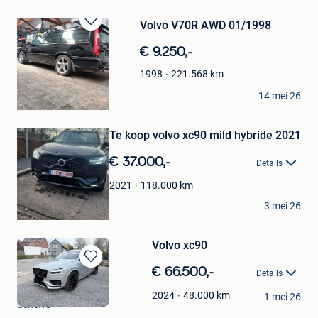
Volvo V70R AWD 01/1998
Bewaren
in
€ 9.250,-
Mijn
Favorieten
221.568
km
1998
Andreas
14 mei 26
Ronse
Bewaren
Te koop volvo xc90 mild hybride 2021
in
Mijn
€ 37.000,-
Favorieten
Details
118.000
km
2021
Mustafa
3 mei 26
Vosselaar
Volvo xc90
Bewaren
€ 66.500,-
Details
in
lacroix
Mijn
48.000
km
2024
1 mei 26
Seneffe
Favorieten