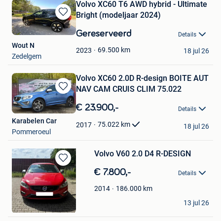
Volvo XC60 T6 AWD hybrid - Ultimate
Bright (modeljaar 2024)
Bewaren
in
Gereserveerd
Details
Mijn
Wout N
Favorieten
69.500
km
2023
18 jul 26
Zedelgem
Volvo XC60 2.0D R-design BOITE AUT
NAV CAM CRUIS CLIM 75.022
Bewaren
in
€ 23.900,-
Details
Mijn
Karabelen Car
Favorieten
75.022
km
2017
18 jul 26
Pommeroeul
Volvo V60 2.0 D4 R-DESIGN
Bewaren
€ 7.800,-
Details
in
Mijn
186.000
km
2014
Favorieten
Kaan Laquez
13 jul 26
Lommel