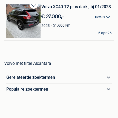
Volvo XC40 T2 plus dark , bj 01/2023
Bewaren
in
€ 27.000,-
Details
Mijn
Favorieten
51.600
km
2023
Vital
5 apr 26
Maaseik
Volvo met filter Alcantara
Gerelateerde zoektermen
Populaire zoektermen