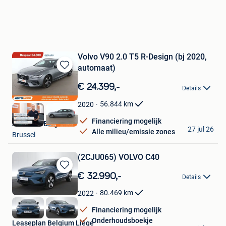
Volvo V90 2.0 T5 R-Design (bj 2020,
automaat)
Bewaren
in
€ 24.399,-
Details
Mijn
Favorieten
56.844
km
2020
Financiering mogelijk
Autohero België
27 jul 26
Alle milieu/emissie zones
Brussel
(2CJU065) VOLVO C40
Bewaren
€ 32.990,-
Details
in
Mijn
80.469
km
2022
Favorieten
Financiering mogelijk
Onderhoudsboekje
Leaseplan Belgium Liège