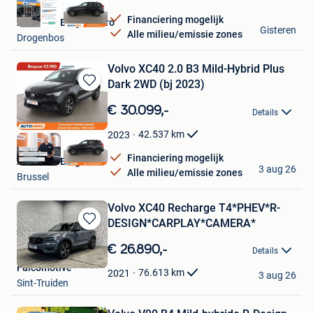
Financiering mogelijk
Autohero Belgium Pro
Gisteren
Alle milieu/emissie zones
Drogenbos
Volvo XC40 2.0 B3 Mild-Hybrid Plus
Dark 2WD (bj 2023)
Bewaren
in
€ 30.099,-
Details
Mijn
Favorieten
42.537
km
2023
Financiering mogelijk
Autohero België
3 aug 26
Alle milieu/emissie zones
Brussel
Volvo XC40 Recharge T4*PHEV*R-
DESIGN*CARPLAY*CAMERA*
Bewaren
in
€ 26.890,-
Details
Mijn
Falcomotive
Favorieten
76.613
km
2021
3 aug 26
Sint-Truiden