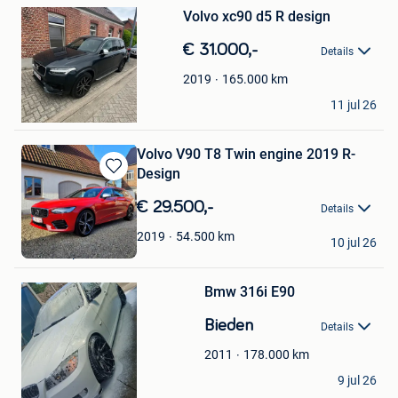
Bewaren
Volvo xc90 d5 R design
in
Mijn
€ 31.000,-
Favorieten
Details
165.000
km
2019
Cristian
11 jul 26
Wuustwezel
Volvo V90 T8 Twin engine 2019 R-
Design
Bewaren
in
€ 29.500,-
Details
Mijn
Favorieten
Jos Vanhevel
54.500
km
2019
10 jul 26
Oostkamp
Bewaren
Bmw 316i E90
in
Mijn
Bieden
Favorieten
Details
178.000
km
2011
micha
9 jul 26
Poperinge