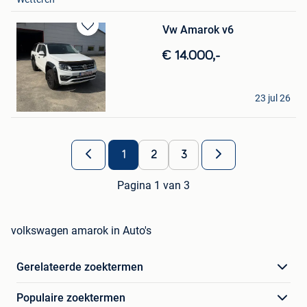
Vw Amarok v6
Bewaren
in
€ 14.000,-
Mijn
Favorieten
Dario Dewallens
23 jul 26
Zemst
1
2
3
Pagina 1 van 3
volkswagen amarok in Auto's
Gerelateerde zoektermen
Populaire zoektermen