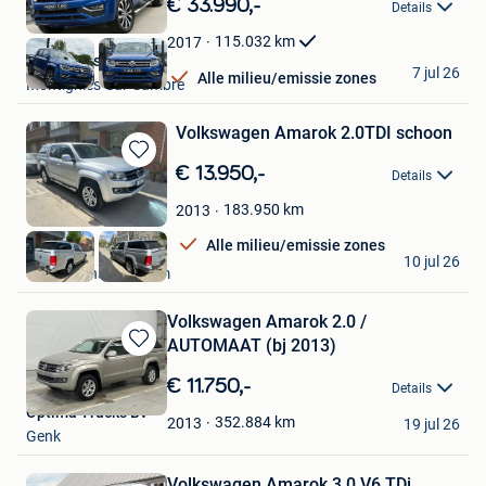
€ 33.990,-
Details
Mijn
Favorieten
115.032
km
2017
World Cars SRL
7 jul 26
Alle milieu/emissie zones
Montignies-Sur-Sambre
Volkswagen Amarok 2.0TDI schoon
Bewaren
€ 13.950,-
Details
in
Mijn
183.950
km
2013
Favorieten
Alle milieu/emissie zones
Patrick
10 jul 26
Sint-Agatha-Berchem
Volkswagen Amarok 2.0 /
AUTOMAAT (bj 2013)
Bewaren
in
€ 11.750,-
Details
Mijn
Optima Trucks Bv
Favorieten
352.884
km
2013
19 jul 26
Genk
Volkswagen Amarok 3.0 V6 TDi