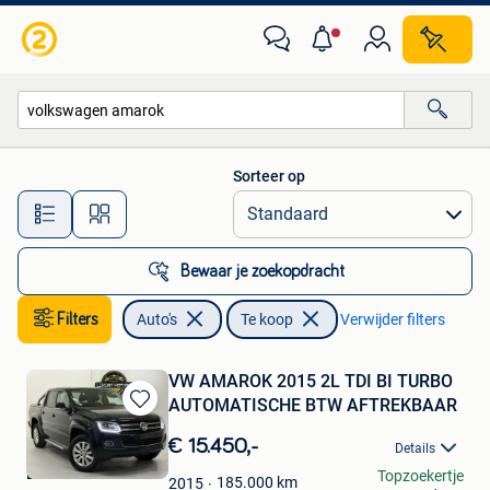
Auto's
Sorteer op
Alle afstanden…
Bewaar je zoekopdracht
Filters
Auto's
Te koop
Verwijder filters
VW AMAROK 2015 2L TDI BI TURBO
AUTOMATISCHE BTW AFTREKBAAR
Bewaren
in
€ 15.450,-
Details
Mijn
LUXURY MOTORS
Topzoekertje
Favorieten
185.000
km
2015