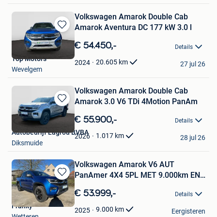
Volkswagen Amarok Double Cab
Amarok Aventura DC 177 kW 3.0 l
Bewaren
in
€ 54.450,-
Details
Mijn
Top Motors
Favorieten
20.605
km
2024
27 jul 26
Wevelgem
Volkswagen Amarok Double Cab
Amarok 3.0 V6 TDi 4Motion PanAm
Bewaren
in
€ 55.900,-
Details
Mijn
Autobedrijf Lagrou BVBA
Favorieten
1.017
km
2026
28 jul 26
Diksmuide
Volkswagen Amarok V6 AUT
PanAmer 4X4 5PL MET 9.000km EN
Bewaren
navi
in
€ 53.999,-
Details
Mijn
Franky
Favorieten
9.000
km
2025
Eergisteren
Wetteren