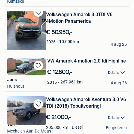
Kemzeke
Volkswagen Amarok 3.0TDI V6
Bewaren
4Motion Panamerica
in
Mijn
€ 60.950,-
Favorieten
Jackk
10.000
km
2026
4 aug 26
Olloy-Sur-Viroin
VW Amarok 4 motion 2.0 tdi Highline
Bewaren
€ 12.800,-
Details
in
Joris
Mijn
267.961
km
2016
4 aug 26
Hulshout
Favorieten
Volkswagen Amarok Aventura 3.0 V6
TDI (2018) Topuitvoering!
Bewaren
in
€ 21.000,-
Details
Mijn
Tim
Favorieten
Diesel
205.000
km
Eergisteren
Mechelen-Aan-De-Maas