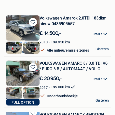
Volkswagen Amarok 2.0TDI 183dkm
nieuw 0485905657
Bewaren
in
€ 14.500,-
Details
Mijn
Favorieten
189.950
km
2013
patrik
Gisteren
Alle milieu/emissie zones
Sint-Agatha-Berchem
VOLKSWAGEN AMAROK / 3.0 TDI V6
/ EURO 6 B / AUTOMAAT / VOL O
Bewaren
in
€ 20.950,-
Details
Mijn
Favorieten
185.000
km
2017
Onderhoudsboekje
MCS
Gisteren
FULL OPTION
Berchem
VOLKSWAGEN AMAROK 4MOTION