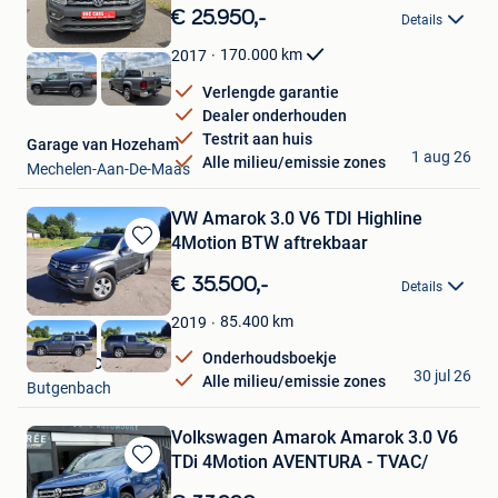
in
€ 25.950,-
Details
Mijn
Favorieten
170.000
km
2017
Verlengde garantie
Dealer onderhouden
Testrit aan huis
Garage van Hozeham
1 aug 26
Alle milieu/emissie zones
Mechelen-Aan-De-Maas
VW Amarok 3.0 V6 TDI Highline
4Motion BTW aftrekbaar
Bewaren
in
€ 35.500,-
Details
Mijn
Favorieten
85.400
km
2019
Onderhoudsboekje
Cars and Classics
30 jul 26
Alle milieu/emissie zones
Butgenbach
Volkswagen Amarok Amarok 3.0 V6
TDi 4Motion AVENTURA - TVAC/
Bewaren
in