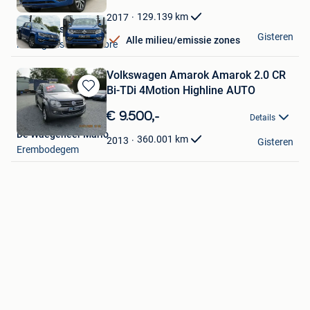
Mijn
Favorieten
129.139
km
2017
World Cars SRL
Gisteren
Alle milieu/emissie zones
Montignies-Sur-Sambre
Volkswagen Amarok Amarok 2.0 CR
Bi-TDi 4Motion Highline AUTO
Bewaren
in
€ 9.500,-
Details
Mijn
De Waegeneer Mario
Favorieten
360.001
km
2013
Gisteren
Erembodegem