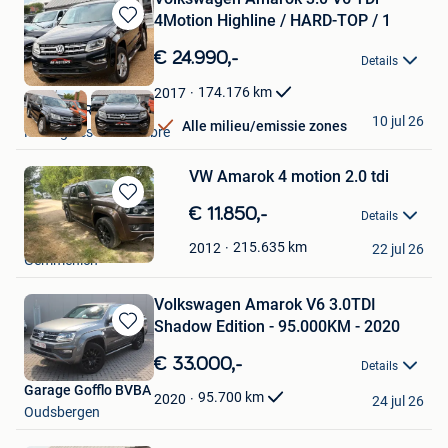
4Motion Highline / HARD-TOP / 1
Bewaren
in
€ 24.990,-
Details
Mijn
Favorieten
174.176
km
2017
BE MOTORS
10 jul 26
Alle milieu/emissie zones
Montignies-Sur-Sambre
VW Amarok 4 motion 2.0 tdi
Bewaren
€ 11.850,-
Details
in
leon smits
Mijn
215.635
km
2012
22 jul 26
Gemmenich
Favorieten
Volkswagen Amarok V6 3.0TDI
Shadow Edition - 95.000KM - 2020
Bewaren
in
€ 33.000,-
Details
Mijn
Garage Gofflo BVBA
Favorieten
95.700
km
2020
24 jul 26
Oudsbergen