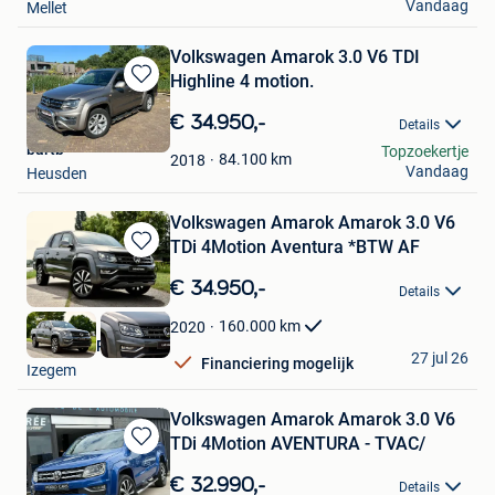
Vandaag
Mellet
Volkswagen Amarok 3.0 V6 TDI
Highline 4 motion.
Bewaren
in
€ 34.950,-
Details
Mijn
bartb
Topzoekertje
Favorieten
84.100
km
2018
Vandaag
Heusden
Volkswagen Amarok Amarok 3.0 V6
TDi 4Motion Aventura *BTW AF
Bewaren
in
€ 34.950,-
Details
Mijn
Favorieten
160.000
km
2020
LM MOTORS BV
27 jul 26
Financiering mogelijk
Izegem
Volkswagen Amarok Amarok 3.0 V6
TDi 4Motion AVENTURA - TVAC/
Bewaren
in
€ 32.990,-
Details