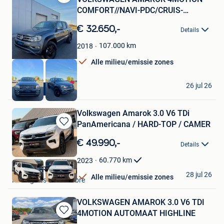
Bewaren
COMFORT//NAVI-PDC/CRUIS-
in
TREKHAAK
Mijn
€ 32.650,-
Details
Favorieten
107.000
km
2018
Alle milieu/emissie zones
DR CARS
26 jul 26
BTW INCL
Ieper
Volkswagen Amarok 3.0 V6 TDi
PanAmericana / HARD-TOP / CAMER
Bewaren
in
€ 49.990,-
Details
Mijn
Favorieten
60.770
km
2023
BE MOTORS
28 jul 26
Alle milieu/emissie zones
Montignies-Sur-Sambre
VOLKSWAGEN AMAROK 3.0 V6 TDI
4MOTION AUTOMAAT HIGHLINE
Bewaren