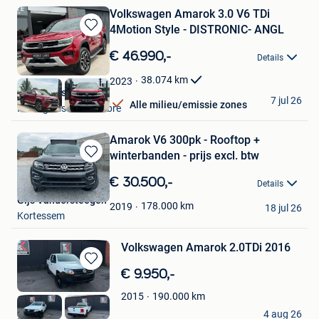
Volkswagen Amarok 3.0 V6 TDi
4Motion Style - DISTRONIC- ANGL
Bewaren
in
€ 46.990,-
Details
Mijn
Favorieten
38.074
km
2023
World Cars SRL
7 jul 26
Alle milieu/emissie zones
Montignies-Sur-Sambre
Amarok V6 300pk - Rooftop +
winterbanden - prijs excl. btw
Bewaren
in
€ 30.500,-
Details
Mijn
Gijs Vandersteegen
Favorieten
178.000
km
2019
18 jul 26
Kortessem
Volkswagen Amarok 2.0TDi 2016
Bewaren
€ 9.950,-
in
190.000
km
2015
Mijn
Tim
Favorieten
4 aug 26