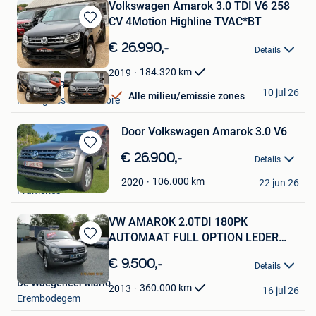
Volkswagen Amarok 3.0 TDI V6 258
CV 4Motion Highline TVAC*BT
Bewaren
in
€ 26.990,-
Details
Mijn
Favorieten
184.320
km
2019
BE MOTORS
10 jul 26
Alle milieu/emissie zones
Montignies-Sur-Sambre
Door Volkswagen Amarok 3.0 V6
Bewaren
€ 26.900,-
Details
in
Étienne Clerfeyt
Mijn
106.000
km
2020
22 jun 26
Frameries
Favorieten
VW AMAROK 2.0TDI 180PK
AUTOMAAT FULL OPTION LEDER
Bewaren
NAVI PDC
in
€ 9.500,-
Details
Mijn
De Waegeneer Mario
Favorieten
360.000
km
2013
16 jul 26
Erembodegem