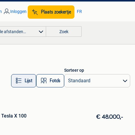
n
Inloggen
FR
Plaats zoekertje
lle afstanden…
Zoek
Sorteer op
Lijst
Foto’s
 Tesla X 100
€ 48.000,-