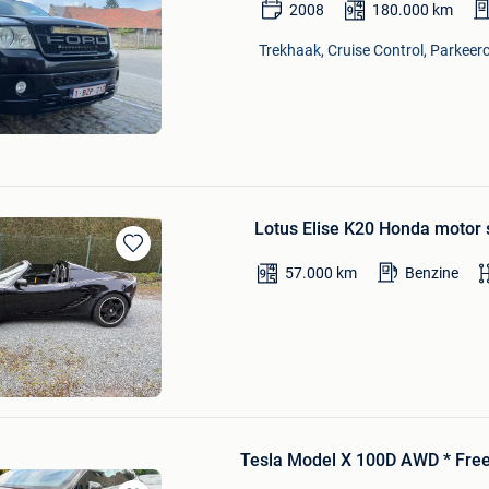
Bewaren
2008
180.000
km
in
Mijn
Trekhaak, Cruise Control, Parkeer
Favorieten
Lotus Elise K20 Honda motor 
Bewaren
57.000
km
Benzine
in
Mijn
Favorieten
Tesla Model X 100D AWD * Fre