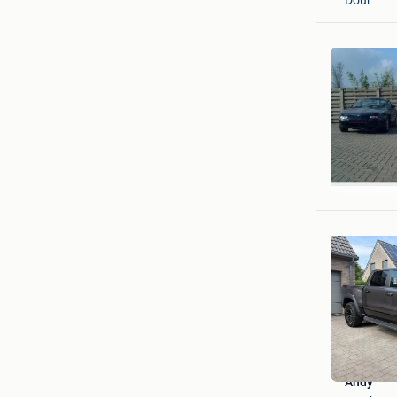
Johan
Oud-Turn
Andy