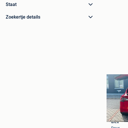
Staat
Zoekertje details
alex
Dour