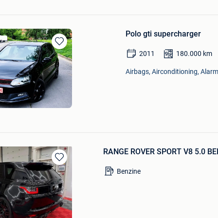
Polo gti supercharger
Bewaren
2011
180.000
km
in
Mijn
Airbags, Airconditioning, Alarm
Favorieten
RANGE ROVER SPORT V8 5.0 BE
Bewaren
Benzine
in
Mijn
Favorieten