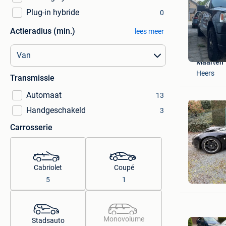
Plug-in hybride
0
Actieradius (min.)
lees meer
Maarten
Heers
Transmissie
Automaat
13
Handgeschakeld
3
Carrosserie
Cabriolet
Coupé
Tim
5
1
Kemzeke
Monovolume
Stadsauto