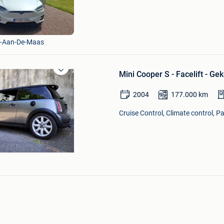
in
Mijn
Favorieten
 Donati
-Aan-De-Maas
Mini Cooper S - Facelift - Ge
Bewaren
in
Mijn
2004
177.000
km
Favorieten
Cruise Control, Climate control, 