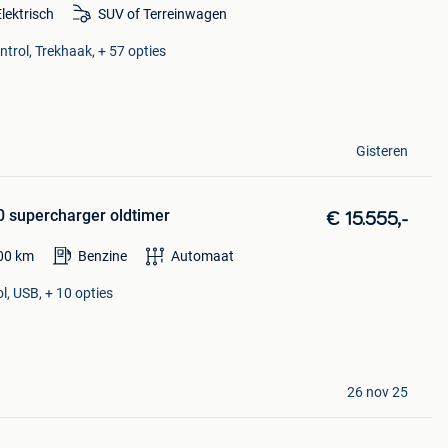
Elektrisch
SUV of Terreinwagen
ntrol, Trekhaak, + 57 opties
Gisteren
 supercharger oldtimer
€ 15.555,-
00
km
Benzine
Automaat
l, USB, + 10 opties
26 nov 25