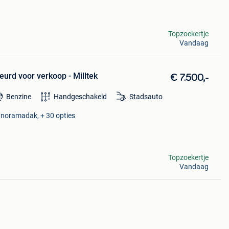
Topzoekertje
Vandaag
keurd voor verkoop - Milltek
€ 7.500,-
Benzine
Handgeschakeld
Stadsauto
Panoramadak, + 30 opties
Topzoekertje
Vandaag