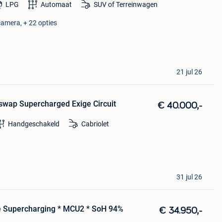
LPG
Automaat
SUV of Terreinwagen
camera, + 22 opties
21 jul 26
swap Supercharged Exige Circuit
€ 40.000,-
Handgeschakeld
Cabriolet
31 jul 26
e Supercharging * MCU2 * SoH 94%
€ 34.950,-