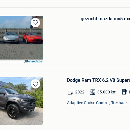
gezocht mazda mx5 mx
Bewaren
in
Mijn
Favorieten
hout
Dodge Ram TRX 6.2 V8 Super
Bewaren
2022
35.000
km
in
Mijn
Adaptive Cruise Control, Trekhaak, 
Favorieten