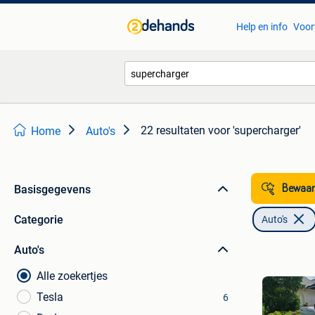
Help en info
Voor
22 resultaten
voor 'supercharger'
Home
Auto's
Basisgegevens
Bewaar
Categorie
Auto's
Auto's
Alle zoekertjes
Tesla
6