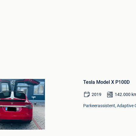
Bewaren
in
Tesla Model X P100D
Mijn
Favorieten
2019
142.000
k
Parkeerassistent, Adaptive C