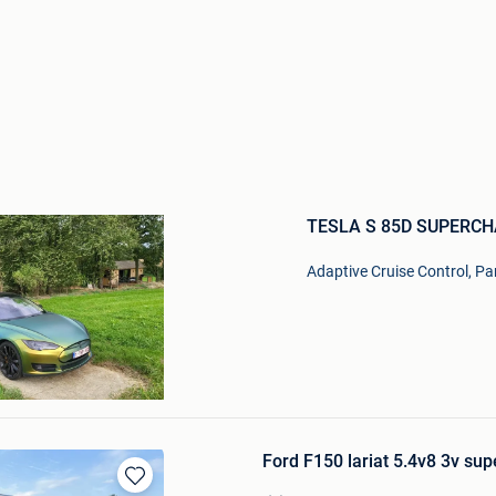
Bewaren
in
TESLA S 85D SUPERC
Mijn
Favorieten
Adaptive Cruise Control, P
Ford F150 lariat 5.4v8 3v su