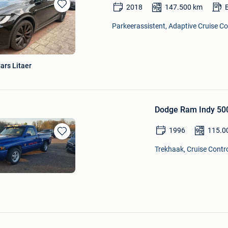
2018
147.500
km
Bewaren
in
Parkeerassistent, Adaptive Cruise Co
Mijn
Favorieten
Cars Litaer
Dodge Ram Indy 500
1996
115.0
Bewaren
Trekhaak, Cruise Contro
in
Mijn
Favorieten