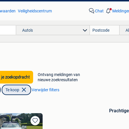
waarden
Veiligheidscentrum
Chat
Meldinge
Auto's
A
Ontvang meldingen van
 je zoekopdracht
nieuwe zoekresultaten
Te koop
Verwijder filters
Prachtige
Bewaren