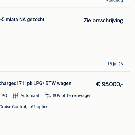
-5 miata NA gezocht
Zie omschrijving
18 jul 26
charged! 711pk LPG/ BTW wagen
€ 95.000,-
LPG
Automaat
SUV of Terreinwagen
Cruise Control, + 61 opties