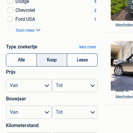
Dodge
3
Chevrolet
2
Giovanni
Ford USA
1
Mechelen
Toon meer
Type zoekertje
lees meer
Alle
Koop
Lease
Prijs
Mike R.
Mechelen
Bouwjaar
Kilometerstand