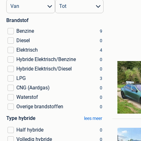
Brandstof
Benzine
9
Diesel
0
Elektrisch
4
Hybride Elektrisch/Benzine
0
Hybride Elektrisch/Diesel
0
LPG
3
CNG (Aardgas)
0
Waterstof
0
ORBAY
Overige brandstoffen
0
Brussel
Type hybride
lees meer
Half hybride
0
Volledig hybride
0