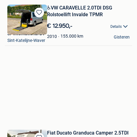
️️♿️VW CARAVELLE 2.0TDI DSG
Rolstoellift Invalde TPMR
Bewaren
in
€ 12.950,-
Details
Mijn
SF International BV
Favorieten
155.000
km
2010
Gisteren
Sint-Katelijne-Waver
Fiat Ducato Granduca Camper 2.5TDI