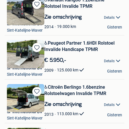
Rolstoel Invalide TPMR
Bewaren
in
Zie omschrijving
Details
Mijn
SF International BV
Favorieten
19.000
km
2014
Gisteren
Sint-Katelijne-Waver
️️️♿️Peugeot Partner 1.6HDI Rolstoel
Invalide Handicape TPMR
Bewaren
in
€ 5.950,-
Details
Mijn
SF International BV
Favorieten
125.000
km
2009
Gisteren
Sint-Katelijne-Waver
️♿️Citroën Berlingo 1.6benzine
Rolstoelwagen Invalide TPMR
Bewaren
in
Zie omschrijving
Details
Mijn
SF International BV
Favorieten
113.000
km
2013
Gisteren
Sint-Katelijne-Waver