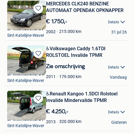
MERCEDES CLK240 BENZINE
AUTOMAAT OPENDAK OPKNAPPER
Bewaren
in
€ 1.750,-
Details
Mijn
SF International BV
Favorieten
215.000
km
2002
31 jul 26
Sint-Katelijne-Waver
♿️Volkswagen Caddy 1.6TDI
ROLSTOEL Invalide TPMR
Bewaren
in
Zie omschrijving
Details
Mijn
SF International BV
Favorieten
179.000
km
2011
Vandaag
Sint-Katelijne-Waver
♿️Renault Kangoo 1.5DCI Rolstoel
Invalide Mindervalide TPMR
Bewaren
in
€ 4.250,-
Details
Mijn
SF International BV
Favorieten
320.000
km
2013
Gisteren
Sint-Katelijne-Waver