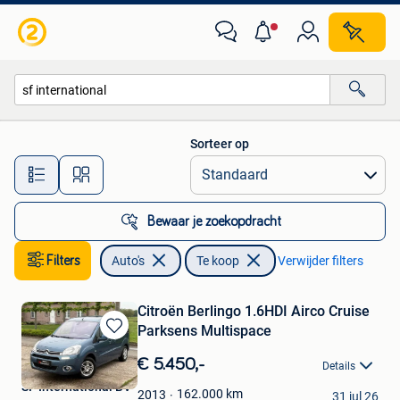
Auto's
Sorteer op
Alle afstanden…
Bewaar je zoekopdracht
Filters
Auto's
Te koop
Verwijder filters
Citroën Berlingo 1.6HDI Airco Cruise
Parksens Multispace
Bewaren
in
€ 5.450,-
Details
Mijn
SF International BV
Favorieten
162.000
km
2013
31 jul 26