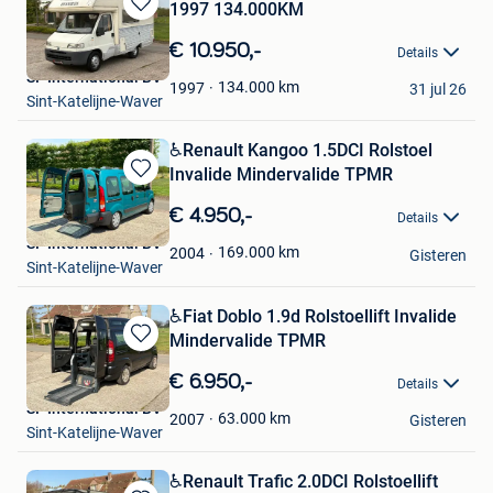
1997 134.000KM
Bewaren
in
€ 10.950,-
Details
Mijn
SF International BV
Favorieten
134.000
km
1997
31 jul 26
Sint-Katelijne-Waver
️♿️Renault Kangoo 1.5DCI Rolstoel
Invalide Mindervalide TPMR
Bewaren
in
€ 4.950,-
Details
Mijn
SF International BV
Favorieten
169.000
km
2004
Gisteren
Sint-Katelijne-Waver
️️♿️Fiat Doblo 1.9d Rolstoellift Invalide
Mindervalide TPMR
Bewaren
in
€ 6.950,-
Details
Mijn
SF International BV
Favorieten
63.000
km
2007
Gisteren
Sint-Katelijne-Waver
️♿️Renault Trafic 2.0DCI Rolstoellift