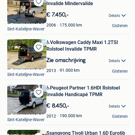
Invalide Mindervalide
Bewaren
in
€ 7.450,-
Details
Mijn
SF International BV
Favorieten
175.000
km
2006
Gisteren
Sint-Katelijne-Waver
️️♿️Volkswagen Caddy Maxi 1.2TSI
Rolstoel Invalide TPMR
Bewaren
in
Zie omschrijving
Details
Mijn
SF International BV
Favorieten
91.000
km
2013
Gisteren
Sint-Katelijne-Waver
️♿️Peugeot Partner 1.6HDI Rolstoel
Invalide Handicapé TPMR
Bewaren
in
€ 8.450,-
Details
Mijn
SF International BV
Favorieten
190.000
km
2012
Gisteren
Sint-Katelijne-Waver
Ssangyong Tivoli Urban 1.6D Euro6b