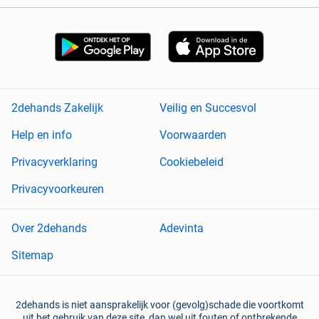
2dehands Zakelijk
Veilig en Succesvol
Help en info
Voorwaarden
Privacyverklaring
Cookiebeleid
Privacyvoorkeuren
Over 2dehands
Adevinta
Sitemap
2dehands is niet aansprakelijk voor (gevolg)schade die voortkomt
uit het gebruik van deze site, dan wel uit fouten of ontbrekende