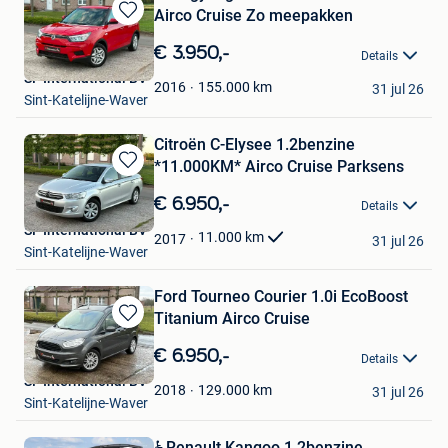
Airco Cruise Zo meepakken
Bewaren
in
€ 3.950,-
Details
Mijn
SF International BV
Favorieten
155.000
km
2016
31 jul 26
Sint-Katelijne-Waver
Citroën C-Elysee 1.2benzine
*11.000KM* Airco Cruise Parksens
Bewaren
in
€ 6.950,-
Details
Mijn
SF International BV
Favorieten
11.000
km
2017
31 jul 26
Sint-Katelijne-Waver
Ford Tourneo Courier 1.0i EcoBoost
Titanium Airco Cruise
Bewaren
in
€ 6.950,-
Details
Mijn
SF International BV
Favorieten
129.000
km
2018
31 jul 26
Sint-Katelijne-Waver
️♿️Renault Kangoo 1.2benzine