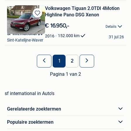
Volkswagen Tiguan 2.0TDI 4Motion
Highline Pano DSG Xenon
Bewaren
in
€ 16.950,-
Details
Mijn
SF International BV
Favorieten
152.000
km
2016
31 jul 26
Sint-Katelijne-Waver
1
2
Pagina 1 van 2
sf international in Auto's
Gerelateerde zoektermen
Populaire zoektermen