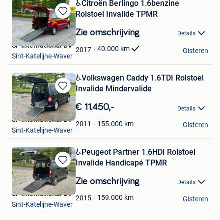
️♿️Citroën Berlingo 1.6benzine
Rolstoel Invalide TPMR
Bewaren
in
Zie omschrijving
Details
Mijn
SF International BV
Favorieten
40.000
km
2017
Gisteren
Sint-Katelijne-Waver
️️♿️Volkswagen Caddy 1.6TDI Rolstoel
Invalide Mindervalide
Bewaren
in
€ 11.450,-
Details
Mijn
SF International BV
Favorieten
155.000
km
2011
Gisteren
Sint-Katelijne-Waver
♿️Peugeot Partner 1.6HDI Rolstoel
Invalide Handicapé TPMR
Bewaren
in
Zie omschrijving
Details
Mijn
SF International BV
Favorieten
159.000
km
2015
Gisteren
Sint-Katelijne-Waver