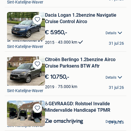
Sint-Katelijne-Waver
Dacia Logan 1.2benzine Navigatie
Cruise Control Airco
Bewaren
in
€ 5.950,-
Details
Mijn
SF International BV
Favorieten
43.000
km
2015
31 jul 26
Sint-Katelijne-Waver
Citroën Berlingo 1.2benzine Airco
Cruise Parksens BTW Aftr
Bewaren
in
€ 10.750,-
Details
Mijn
SF International BV
Favorieten
75.000
km
2019
31 jul 26
Sint-Katelijne-Waver
♿️️️GEVRAAGD: Rolstoel Invalide
Mindervalide Handicapé TPMR
Bewaren
in
SF International BV
Zie omschrijving
Details
29 jul 26
Mijn
Sint-Katelijne-Waver
Favorieten