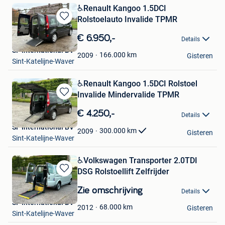
️️️♿️Renault Kangoo 1.5DCI
Rolstoelauto Invalide TPMR
Bewaren
in
€ 6.950,-
Details
Mijn
SF International BV
Favorieten
166.000
km
2009
Gisteren
Sint-Katelijne-Waver
️♿️Renault Kangoo 1.5DCI Rolstoel
Invalide Mindervalide TPMR
Bewaren
in
€ 4.250,-
Details
Mijn
SF International BV
Favorieten
300.000
km
2009
Gisteren
Sint-Katelijne-Waver
️♿️Volkswagen Transporter 2.0TDI
DSG Rolstoellift Zelfrijder
Bewaren
in
Zie omschrijving
Details
Mijn
SF International BV
Favorieten
68.000
km
2012
Gisteren
Sint-Katelijne-Waver