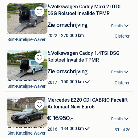
️♿️Volkswagen Caddy Maxi 2.0TDI
DSG Rolstoel Invalide TPMR
Bewaren
in
Zie omschrijving
Details
Mijn
SF International BV
Favorieten
270.000
km
2022
Gisteren
Sint-Katelijne-Waver
️️️️♿️Volkswagen Caddy 1.4TSI DSG
Rolstoel Invalide TPMR
Bewaren
in
Zie omschrijving
Details
Mijn
SF International BV
Favorieten
150.000
km
2017
Gisteren
Sint-Katelijne-Waver
Mercedes E220 CDI CABRIO Facelift
Automaat Navi Euro6
Bewaren
in
€ 16.950,-
Details
Mijn
SF International BV
Favorieten
134.000
km
2016
31 jul 26
Sint-Katelijne-Waver